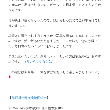
ませんが、私は大好きです。ビールにも日本酒にもとてもよく合
うんです。
骨があまり固くなかったので、頭からしっぽまで全部平らげてし
まいました。
塩焼きに満たされすぎてうっかり写真を撮るのを忘れてしまった
のですが、鮎ご飯もいただきました。アユの味をごはんが吸っ
て、毎日食べたいくらいにおいしかったです。
アユは食べたいけど、釣りは・・・という方は観光やながおすす
めです♪ （
リンク：やなとは
）
川の遊びは安全第一、気を付けておいしく楽しみましょう(*’▽’)
【
那珂川北部漁業協同組合
】
〒324-0245 栃木県大田原市桧木沢1033