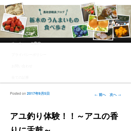
農政部職員ブログ「栃木のうんまい
もの食べ歩き」
メインメニュー
ホーム
ご案内
メインコンテンツへ移動
サブコンテンツへ移動
プライバシーポリシー
お問い合わせ
全ての記事
Posted on
2017年9月5日
投稿ナビゲーシ
←
前へ
次へ
→
ョン
アユ釣り体験！！～アユの香
りに舌鼓～