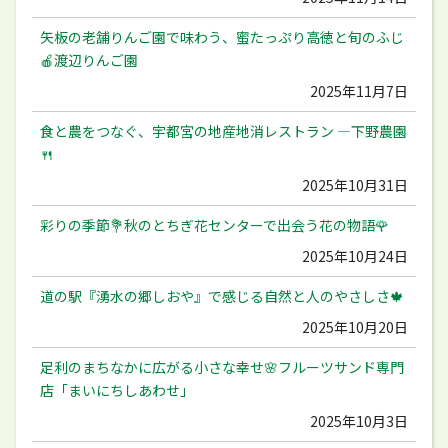
矢板の老舗りんご園で味わう、蜜たっぷり高徳と旬のふじ
🍎渡辺りんご園
2025年11月7日
食と農をつなぐ、宇都宮の地産地消レストラン ―下野農園
🍴
2025年10月31日
彩りの季節💐秋のとちぎ花センターで出会う花の物語🌹
2025年10月24日
道の駅『湧水の郷しおや』で感じる自然と人のやさしさ🍁
2025年10月20日
足利のまちなかに広がる小さな幸せ🌸フルーツサンド専門
店「まいにちしあわせ」
2025年10月3日