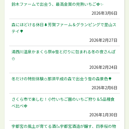
鈴木ファームで出会う、最高金賞の完熟いちご🍓✨
2026年3月6日
森にほどける休日🌲芳賀ファーム＆グランピングで里山ス
テイ🌳
2026年2月27日
湯西川温泉かまくら祭❄️雪と灯りに包まれる冬の夜さんぽ
⛄️
2026年2月24日
冬だけの特別体験⛄️那須平成の森で出会う雪の森景色🌳
2026年2月6日
さくら市で楽しむ！小竹いちご園のいちご狩り＆5品種食
べ比べ🍓
2026年1月30日
宇都宮の風土が育てる酒🍶宇都宮酒造が醸す、四季桜の物