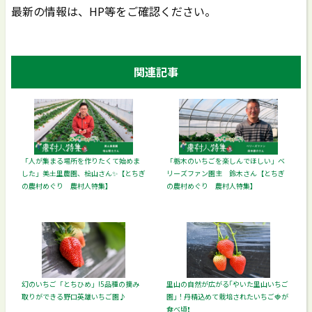
最新の情報は、HP等をご確認ください。
関連記事
「人が集まる場所を作りたくて始めま
「栃木のいちごを楽しんでほしい」ベ
した」美土里農園、桧山さん✨【とちぎ
リーズファン園主 鈴木さん【とちぎ
の農村めぐり 農村人特集】
の農村めぐり 農村人特集】
幻のいちご「とちひめ」!5品種の摘み
里山の自然が広がる｢やいた里山いちご
取りができる野口英雄いちご園♪
園｣！丹精込めて栽培されたいちご🍓が
食べ頃❗️