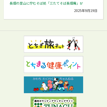
長畑の里山に佇むそば処「三たてそば長畑庵」🥢
2025年9月19日