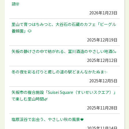
語🌸
2026年1月23日
里山で育つはちみつと、大谷石の石蔵のカフェ「ビーグル
養蜂園」🐶
2025年12月19日
矢板の静けさの中で紡がれる、富川酒造のやさしい地酒🍶
2025年12月12日
冬の夜を彩る灯りと癒しの道の駅どまんなかたぬま✨
2025年12月5日
矢板市の複合施設「Suisei Square（すいせいスクエア）」
で楽しむ里山時間🌿
2025年11月28日
塩原渓谷で出会う、やさしい秋の風景🍁
2025年11月14日