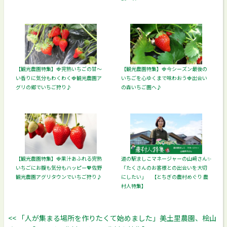
【観光農園特集】🍓完熟いちごの甘～
【観光農園特集】🍓今シーズン最後の
い香りに気分もわくわく🍓観光農園ア
いちごを心ゆくまで味わおう🍓出会い
グリの郷でいちご狩り♪
の森いちご園へ♪
【観光農園特集】🍓果汁あふれる完熟
道の駅ましこマネージャーの山﨑さん✨
いちごにお腹も気分もハッピー💖佐野
「たくさんのお客様との出会いを大切
観光農園アグリタウンでいちご狩り♪
にしたい」 【とちぎの農村めぐり 農
村人特集】
<< 「人が集まる場所を作りたくて始めました」美土里農園、桧山