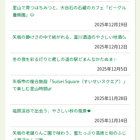
里山で育つはちみつと、大谷石の石蔵のカフェ「ビーグル
養蜂園」🐶
2025年12月19日
矢板の静けさの中で紡がれる、富川酒造のやさしい地酒🍶
2025年12月12日
冬の夜を彩る灯りと癒しの道の駅どまんなかたぬま✨
2025年12月5日
矢板市の複合施設「Suisei Square（すいせいスクエア）」
で楽しむ里山時間🌿
2025年11月28日
塩原渓谷で出会う、やさしい秋の風景🍁
2025年11月14日
矢板の老舗りんご園で味わう、蜜たっぷり高徳と旬のふじ
🍎渡辺りんご園