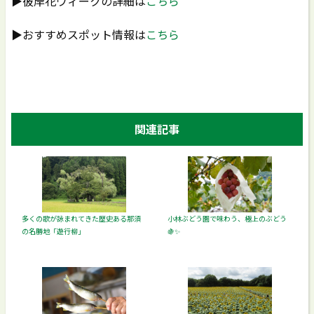
▶彼岸花ウィークの詳細は
こちら
▶おすすめスポット情報は
こちら
関連記事
多くの歌が詠まれてきた歴史ある那須
小林ぶどう園で味わう、極上のぶどう
の名勝地「遊行柳」
🍇✨