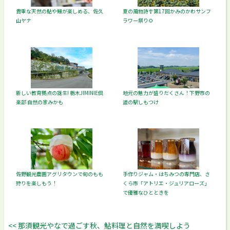
貴重な天然の鮎や鰻が楽しめる、佐久
夏の風物詩🎐第17回かみのかわサンフ
山ヤナ
ラワー祭り🌻
新しい教育拠点の誕生! 栃木JIMINIE倶
地元の魅力が盛りだくさん！下野市の
楽部 自然の家みかも
道の駅しもつけ
佐野観光農園アグリタウンで旬のもも
手作りジャム・はちみつの専門店、さ
狩りを楽しもう！
くら市「アトリエ・ジュリアローズ」
で優雅なひとときを
<< 那須観光やなで過ごす秋、鮎料理と自然を満喫しよう