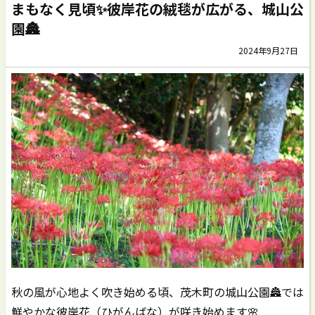
まもなく見頃✨彼岸花の絨毯が広がる、城山公
園🏯
2024年9月27日
秋の風が心地よく吹き始める頃、茂木町の城山公園🏯では
鮮やかな彼岸花（ひがんばな）が咲き始めます🌸