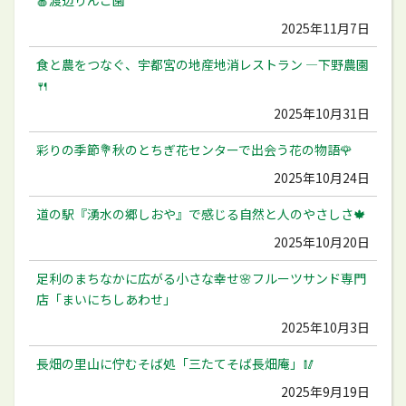
2025年11月7日
食と農をつなぐ、宇都宮の地産地消レストラン ―下野農園
🍴
2025年10月31日
彩りの季節💐秋のとちぎ花センターで出会う花の物語🌹
2025年10月24日
道の駅『湧水の郷しおや』で感じる自然と人のやさしさ🍁
2025年10月20日
足利のまちなかに広がる小さな幸せ🌸フルーツサンド専門
店「まいにちしあわせ」
2025年10月3日
長畑の里山に佇むそば処「三たてそば長畑庵」🥢
2025年9月19日