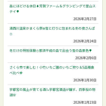
森にほどける休日🌲芳賀ファーム＆グランピングで里山ス
テイ🌳
2026年2月27日
湯西川温泉かまくら祭❄️雪と灯りに包まれる冬の夜さんぽ
⛄️
2026年2月24日
冬だけの特別体験⛄️那須平成の森で出会う雪の森景色🌳
2026年2月6日
さくら市で楽しむ！小竹いちご園のいちご狩り＆5品種食
べ比べ🍓
2026年1月30日
宇都宮の風土が育てる酒🍶宇都宮酒造が醸す、四季桜の物
語🌸
2026年1月23日