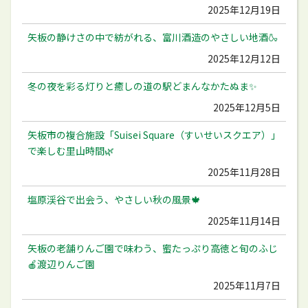
2025年12月19日
矢板の静けさの中で紡がれる、富川酒造のやさしい地酒🍶
2025年12月12日
冬の夜を彩る灯りと癒しの道の駅どまんなかたぬま✨
2025年12月5日
矢板市の複合施設「Suisei Square（すいせいスクエア）」
で楽しむ里山時間🌿
2025年11月28日
塩原渓谷で出会う、やさしい秋の風景🍁
2025年11月14日
矢板の老舗りんご園で味わう、蜜たっぷり高徳と旬のふじ
🍎渡辺りんご園
2025年11月7日