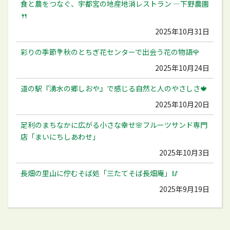
食と農をつなぐ、宇都宮の地産地消レストラン ―下野農園
🍴
2025年10月31日
彩りの季節💐秋のとちぎ花センターで出会う花の物語🌹
2025年10月24日
道の駅『湧水の郷しおや』で感じる自然と人のやさしさ🍁
2025年10月20日
足利のまちなかに広がる小さな幸せ🌸フルーツサンド専門
店「まいにちしあわせ」
2025年10月3日
長畑の里山に佇むそば処「三たてそば長畑庵」🥢
2025年9月19日