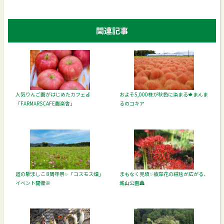
関連記事
人気りんご園がはじめたカフェ🍎
およそ5,000株が秋色に染まる🍁まんま
「FARMARSCAFE農楽舎」
るのコキア
道の駅ましこ 8周年祭✨「コスモス畑」
まもなく見頃✨彼岸花の絨毯が広がる、
イベント開催🌸
城山公園🏯