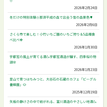
⛄️
2026年2月24日
冬だけの特別体験⛄️那須平成の森で出会う雪の森景色🌳
2026年2月6日
さくら市で楽しむ！小竹いちご園のいちご狩り＆5品種食
べ比べ🍓
2026年1月30日
宇都宮の風土が育てる酒🍶宇都宮酒造が醸す、四季桜の物
語🌸
2026年1月23日
里山で育つはちみつと、大谷石の石蔵のカフェ「ビーグル
養蜂園」🐶
2025年12月19日
矢板の静けさの中で紡がれる、富川酒造のやさしい地酒🍶