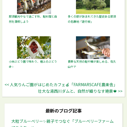
那須観光やなで過ごす秋、鮎料理と自
多くの歌が詠まれてきた歴史ある那須
然を満喫しよう
の名勝地「遊行柳」
小林ぶどう園で味わう、極上のぶどう
貴重な天然の鮎や鰻が楽しめる、佐久
🍇✨
山ヤナ
<< 人気りんご園がはじめたカフェ🍎「FARMARSCAFE農楽舎」
壮大な湯西川ダムと、自然が織りなす絶景🍁 >>
最新のブログ記事
大粒ブルーベリー✨️親子でつなぐ「ブルーベリーファーム