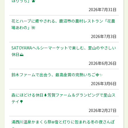
ほりうち」🫐
2026年7月31日
花とハーブに癒やされる、鹿沼市の農村レストラン「花農
場あわの」🌺
2026年7月3日
SATOYAMAヘルシーマーケットで楽しむ、里山のやさしい
休日⛰️
2026年6月26日
鈴木ファームで出会う、最高金賞の完熟いちご🍓✨
2026年3月6日
森にほどける休日🌲芳賀ファーム＆グランピングで里山ス
テイ🌳
2026年2月27日
湯西川温泉かまくら祭❄️雪と灯りに包まれる冬の夜さんぽ