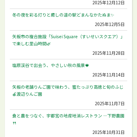
2025年12月12日
冬の夜を彩る灯りと癒しの道の駅どまんなかたぬま✨
2025年12月5日
矢板市の複合施設「Suisei Square（すいせいスクエア）」
で楽しむ里山時間🌿
2025年11月28日
塩原渓谷で出会う、やさしい秋の風景🍁
2025年11月14日
矢板の老舗りんご園で味わう、蜜たっぷり高徳と旬のふじ
🍎渡辺りんご園
2025年11月7日
食と農をつなぐ、宇都宮の地産地消レストラン ―下野農園
🍴
2025年10月31日