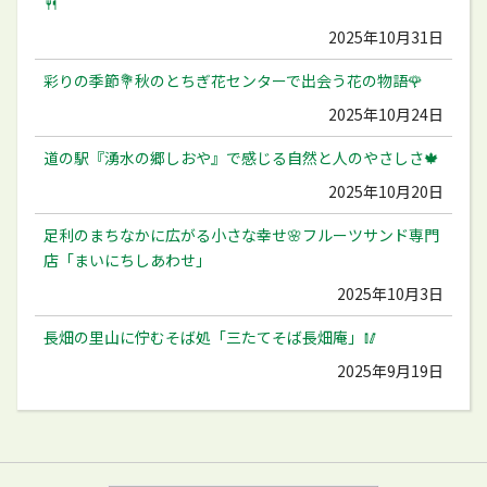
🍴
2025年10月31日
彩りの季節💐秋のとちぎ花センターで出会う花の物語🌹
2025年10月24日
道の駅『湧水の郷しおや』で感じる自然と人のやさしさ🍁
2025年10月20日
足利のまちなかに広がる小さな幸せ🌸フルーツサンド専門
店「まいにちしあわせ」
2025年10月3日
長畑の里山に佇むそば処「三たてそば長畑庵」🥢
2025年9月19日