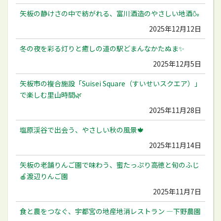
矢板の静けさの中で紡がれる、富川酒造のやさしい地酒🍶
2025年12月12日
冬の夜を彩る灯りと癒しの道の駅どまんなかたぬま✨
2025年12月5日
矢板市の複合施設「Suisei Square（すいせいスクエア）」
で楽しむ里山時間🌿
2025年11月28日
塩原渓谷で出会う、やさしい秋の風景🍁
2025年11月14日
矢板の老舗りんご園で味わう、蜜たっぷり高徳と旬のふじ
🍎渡辺りんご園
2025年11月7日
食と農をつなぐ、宇都宮の地産地消レストラン ―下野農園