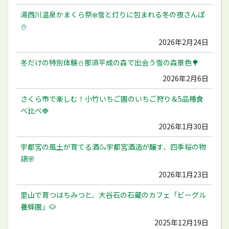
湯西川温泉かまくら祭❄️雪と灯りに包まれる冬の夜さんぽ
⛄️
2026年2月24日
冬だけの特別体験⛄️那須平成の森で出会う雪の森景色🌳
2026年2月6日
さくら市で楽しむ！小竹いちご園のいちご狩り＆5品種食
べ比べ🍓
2026年1月30日
宇都宮の風土が育てる酒🍶宇都宮酒造が醸す、四季桜の物
語🌸
2026年1月23日
里山で育つはちみつと、大谷石の石蔵のカフェ「ビーグル
養蜂園」🐶
2025年12月19日