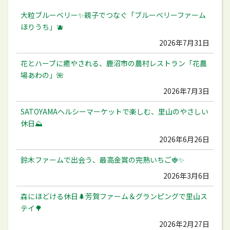
大粒ブルーベリー✨️親子でつなぐ「ブルーベリーファーム
ほりうち」🫐
2026年7月31日
花とハーブに癒やされる、鹿沼市の農村レストラン「花農
場あわの」🌺
2026年7月3日
SATOYAMAヘルシーマーケットで楽しむ、里山のやさしい
休日⛰️
2026年6月26日
鈴木ファームで出会う、最高金賞の完熟いちご🍓✨
2026年3月6日
森にほどける休日🌲芳賀ファーム＆グランピングで里山ス
テイ🌳
2026年2月27日