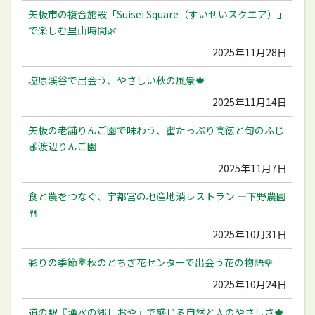
矢板市の複合施設「Suisei Square（すいせいスクエア）」
で楽しむ里山時間🌿
2025年11月28日
塩原渓谷で出会う、やさしい秋の風景🍁
2025年11月14日
矢板の老舗りんご園で味わう、蜜たっぷり高徳と旬のふじ
🍎渡辺りんご園
2025年11月7日
食と農をつなぐ、宇都宮の地産地消レストラン ―下野農園
🍴
2025年10月31日
彩りの季節💐秋のとちぎ花センターで出会う花の物語🌹
2025年10月24日
道の駅『湧水の郷しおや』で感じる自然と人のやさしさ🍁