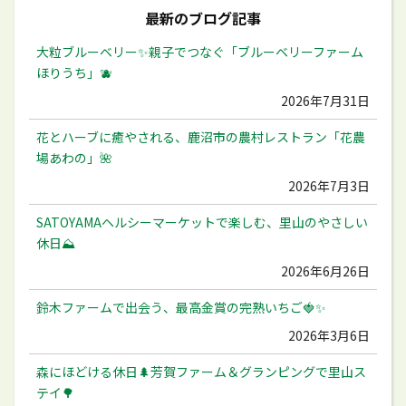
最新のブログ記事
大粒ブルーベリー✨️親子でつなぐ「ブルーベリーファーム
ほりうち」🫐
2026年7月31日
花とハーブに癒やされる、鹿沼市の農村レストラン「花農
場あわの」🌺
2026年7月3日
SATOYAMAヘルシーマーケットで楽しむ、里山のやさしい
休日⛰️
2026年6月26日
鈴木ファームで出会う、最高金賞の完熟いちご🍓✨
2026年3月6日
森にほどける休日🌲芳賀ファーム＆グランピングで里山ス
テイ🌳