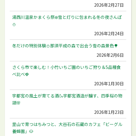
2026年2月27日
湯西川温泉かまくら祭❄️雪と灯りに包まれる冬の夜さんぽ
⛄️
2026年2月24日
冬だけの特別体験⛄️那須平成の森で出会う雪の森景色🌳
2026年2月6日
さくら市で楽しむ！小竹いちご園のいちご狩り＆5品種食
べ比べ🍓
2026年1月30日
宇都宮の風土が育てる酒🍶宇都宮酒造が醸す、四季桜の物
語🌸
2026年1月23日
里山で育つはちみつと、大谷石の石蔵のカフェ「ビーグル
養蜂園」🐶