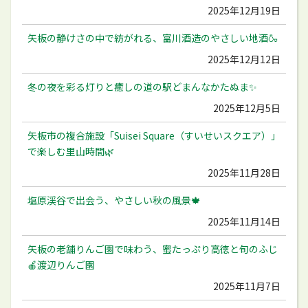
2025年12月19日
矢板の静けさの中で紡がれる、富川酒造のやさしい地酒🍶
2025年12月12日
冬の夜を彩る灯りと癒しの道の駅どまんなかたぬま✨
2025年12月5日
矢板市の複合施設「Suisei Square（すいせいスクエア）」
で楽しむ里山時間🌿
2025年11月28日
塩原渓谷で出会う、やさしい秋の風景🍁
2025年11月14日
矢板の老舗りんご園で味わう、蜜たっぷり高徳と旬のふじ
🍎渡辺りんご園
2025年11月7日