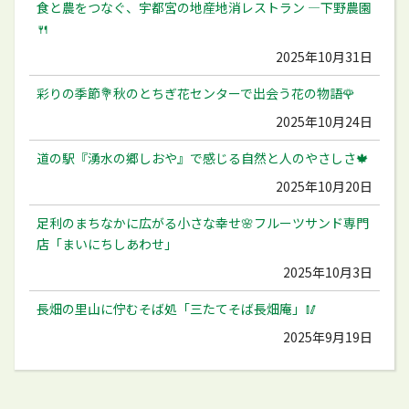
食と農をつなぐ、宇都宮の地産地消レストラン ―下野農園
🍴
2025年10月31日
彩りの季節💐秋のとちぎ花センターで出会う花の物語🌹
2025年10月24日
道の駅『湧水の郷しおや』で感じる自然と人のやさしさ🍁
2025年10月20日
足利のまちなかに広がる小さな幸せ🌸フルーツサンド専門
店「まいにちしあわせ」
2025年10月3日
長畑の里山に佇むそば処「三たてそば長畑庵」🥢
2025年9月19日