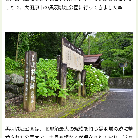
ことで、大田原市の黒羽城址公園に行ってきました🚘
黒羽城址公園は、北那須最大の規模を持つ黒羽城の跡に整
備された公園🌳で、土塁や堀などが保存されており、当時