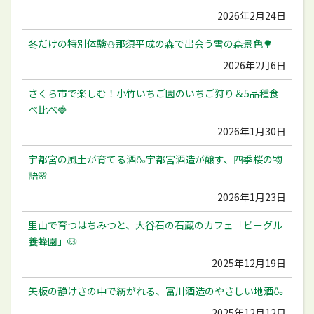
2026年2月24日
冬だけの特別体験⛄️那須平成の森で出会う雪の森景色🌳
2026年2月6日
さくら市で楽しむ！小竹いちご園のいちご狩り＆5品種食
べ比べ🍓
2026年1月30日
宇都宮の風土が育てる酒🍶宇都宮酒造が醸す、四季桜の物
語🌸
2026年1月23日
里山で育つはちみつと、大谷石の石蔵のカフェ「ビーグル
養蜂園」🐶
2025年12月19日
矢板の静けさの中で紡がれる、富川酒造のやさしい地酒🍶
2025年12月12日