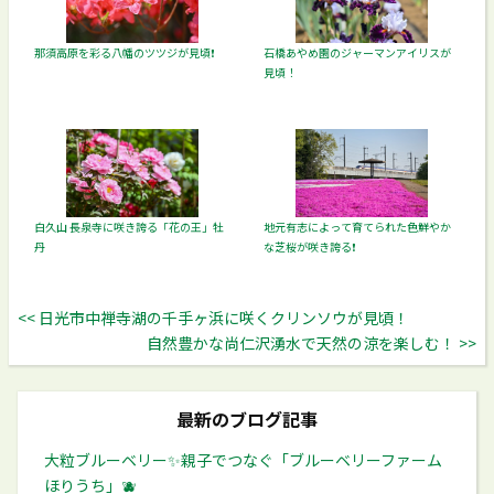
那須高原を彩る八幡のツツジが見頃❗️
石橋あやめ園のジャーマンアイリスが
見頃！
白久山 長泉寺に咲き誇る「花の王」牡
地元有志によって育てられた色鮮やか
丹
な芝桜が咲き誇る❗️
<< 日光市中禅寺湖の千手ヶ浜に咲くクリンソウが見頃！
自然豊かな尚仁沢湧水で天然の涼を楽しむ！ >>
最新のブログ記事
大粒ブルーベリー✨️親子でつなぐ「ブルーベリーファーム
ほりうち」🫐