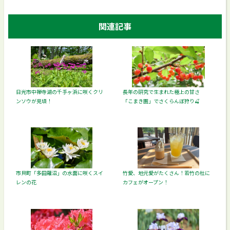
関連記事
日光市中禅寺湖の千手ヶ浜に咲くクリ
長年の研究で生まれた極上の甘さ
ンソウが見頃！
「こまき園」でさくらんぼ狩り🍒
市貝町「多田羅沼」の水面に咲くスイ
竹愛、地元愛がたくさん！若竹の杜に
レンの花
カフェがオープン！