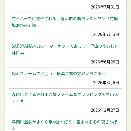
2026年7月31日
花とハーブに癒やされる、鹿沼市の農村レストラン「花農
場あわの」🌺
2026年7月3日
SATOYAMAヘルシーマーケットで楽しむ、里山のやさしい
休日⛰️
2026年6月26日
鈴木ファームで出会う、最高金賞の完熟いちご🍓✨
2026年3月6日
森にほどける休日🌲芳賀ファーム＆グランピングで里山ス
テイ🌳
2026年2月27日
湯西川温泉かまくら祭❄️雪と灯りに包まれる冬の夜さんぽ
⛄️