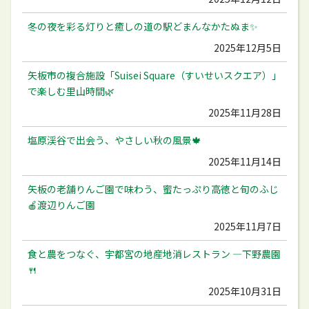
冬の夜を彩る灯りと癒しの道の駅どまんなかたぬま✨
2025年12月5日
矢板市の複合施設「Suisei Square（すいせいスクエア）」
で楽しむ里山時間🌿
2025年11月28日
塩原渓谷で出会う、やさしい秋の風景🍁
2025年11月14日
矢板の老舗りんご園で味わう、蜜たっぷり高徳と旬のふじ
🍎渡辺りんご園
2025年11月7日
食と農をつなぐ、宇都宮の地産地消レストラン ―下野農園
🍴
2025年10月31日