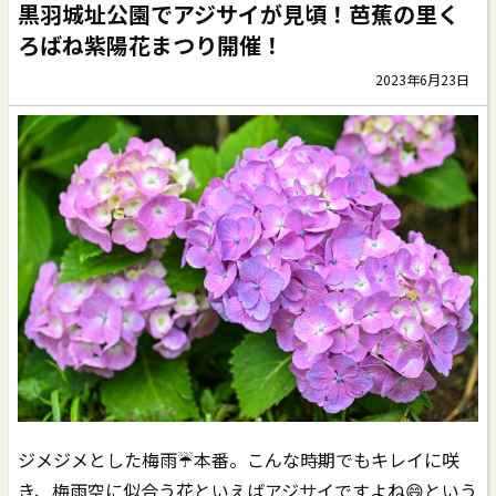
黒羽城址公園でアジサイが見頃！芭蕉の里く
ろばね紫陽花まつり開催！
2023年6月23日
ジメジメとした梅雨☔️本番。こんな時期でもキレイに咲
き、梅雨空に似合う花といえばアジサイですよね😄という