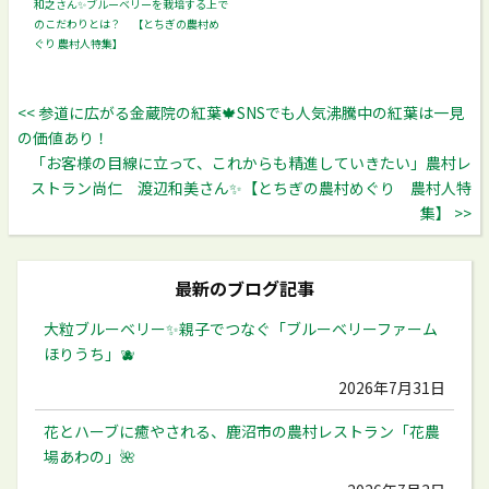
和之さん✨ブルーベリーを栽培する上で
のこだわりとは？ 【とちぎの農村め
ぐり 農村人特集】
<< 参道に広がる金蔵院の紅葉🍁SNSでも人気沸騰中の紅葉は一見
の価値あり！
「お客様の目線に立って、これからも精進していきたい」農村レ
ストラン尚仁 渡辺和美さん✨【とちぎの農村めぐり 農村人特
集】 >>
最新のブログ記事
大粒ブルーベリー✨️親子でつなぐ「ブルーベリーファーム
ほりうち」🫐
2026年7月31日
花とハーブに癒やされる、鹿沼市の農村レストラン「花農
場あわの」🌺