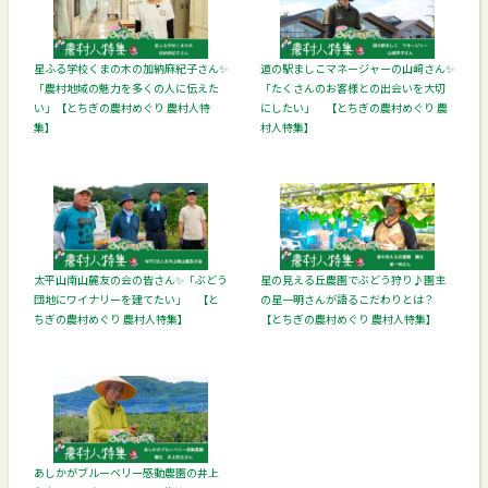
星ふる学校くまの木の加納麻紀子さん✨
道の駅ましこマネージャーの山﨑さん✨
「農村地域の魅力を多くの人に伝えた
「たくさんのお客様との出会いを大切
い」【とちぎの農村めぐり 農村人特
にしたい」 【とちぎの農村めぐり 農
集】
村人特集】
太平山南山麓友の会の皆さん✨「ぶどう
星の見える丘農園でぶどう狩り♪園主
団地にワイナリーを建てたい」 【と
の星一明さんが語るこだわりとは？
ちぎの農村めぐり 農村人特集】
【とちぎの農村めぐり 農村人特集】
あしかがブルーベリー感動農園の井上