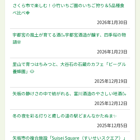
さくら市で楽しむ！小竹いちご園のいちご狩り＆5品種食
べ比べ🍓
2026年1月30日
宇都宮の風土が育てる酒🍶宇都宮酒造が醸す、四季桜の物
語🌸
2026年1月23日
里山で育つはちみつと、大谷石の石蔵のカフェ「ビーグル
養蜂園」🐶
2025年12月19日
矢板の静けさの中で紡がれる、富川酒造のやさしい地酒🍶
2025年12月12日
冬の夜を彩る灯りと癒しの道の駅どまんなかたぬま✨
2025年12月5日
矢板市の複合施設「Suisei Square（すいせいスクエア）」