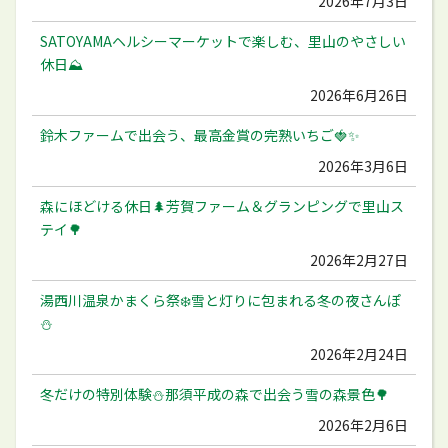
2026年7月3日
SATOYAMAヘルシーマーケットで楽しむ、里山のやさしい
休日⛰️
2026年6月26日
鈴木ファームで出会う、最高金賞の完熟いちご🍓✨
2026年3月6日
森にほどける休日🌲芳賀ファーム＆グランピングで里山ス
テイ🌳
2026年2月27日
湯西川温泉かまくら祭❄️雪と灯りに包まれる冬の夜さんぽ
⛄️
2026年2月24日
冬だけの特別体験⛄️那須平成の森で出会う雪の森景色🌳
2026年2月6日