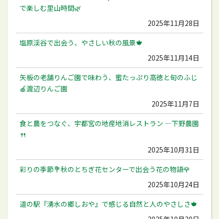
で楽しむ里山時間🌿
2025年11月28日
塩原渓谷で出会う、やさしい秋の風景🍁
2025年11月14日
矢板の老舗りんご園で味わう、蜜たっぷり高徳と旬のふじ
🍎渡辺りんご園
2025年11月7日
食と農をつなぐ、宇都宮の地産地消レストラン ―下野農園
🍴
2025年10月31日
彩りの季節💐秋のとちぎ花センターで出会う花の物語🌹
2025年10月24日
道の駅『湧水の郷しおや』で感じる自然と人のやさしさ🍁