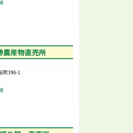
報
跡農産物直売所
町396-1
報