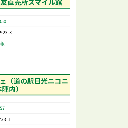
森友直売所スマイル館
050
23-3
報
シェ（道の駅日光ニコニ
本陣内）
57
33-1