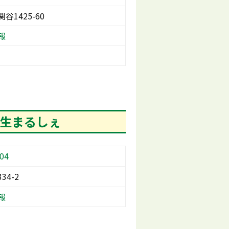
谷1425-60
報
玉生まるしぇ
04
34-2
報