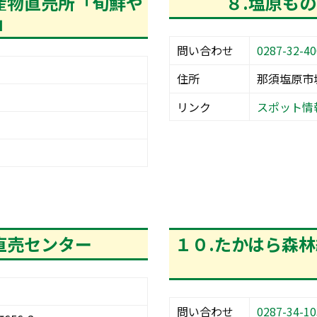
産物直売所「旬鮮や
８.塩原も
」
問い合わせ
0287-32-40
住所
那須塩原市塩
リンク
スポット情
直売センター
１０.たかはら森
問い合わせ
0287-34-10