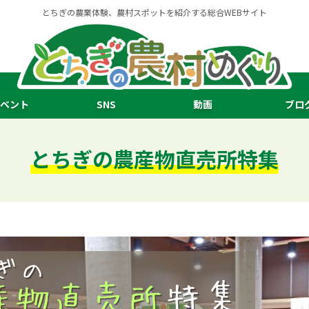
とちぎの農業体験、農村スポットを紹介する総合WEBサイト
ベント
SNS
動画
ブロ
とちぎの農産物直売所特集