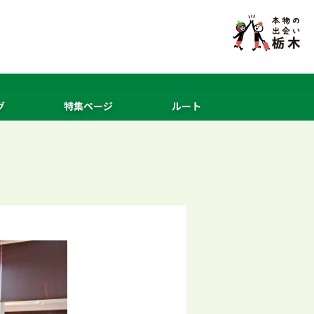
グ
特集ページ
ルート