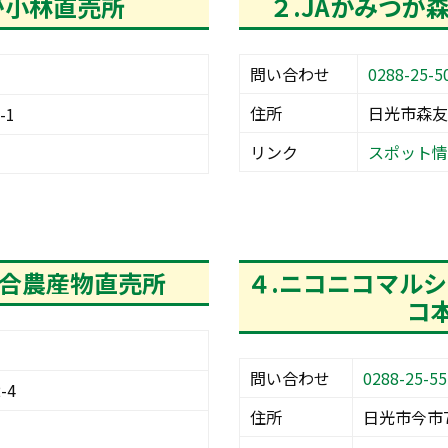
が小林直売所
２.JAかみつが
問い合わせ
0288-25-5
住所
日光市森友9
-1
リンク
スポット情
落合農産物直売所
４.ニコニコマル
コ
問い合わせ
0288-25-55
-4
住所
日光市今市7