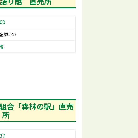
の語り館 直売所
00
原747
報
林組合「森林の駅」直売
所
37