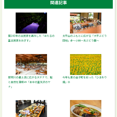
関連記事
築140年の古民家を再生した「ほたるの
太平山のふもとに広がる「大平ぶどう
里古民家おおぎす」
団地」🍇～小林一夫ぶどう園～
那珂川の最上流に広がる大ヤナで、鮎
今年も夏の益子町を彩った「ひまわり
と自然を満喫🐟「あゆの里矢沢のヤ
畑」🌻
ナ」