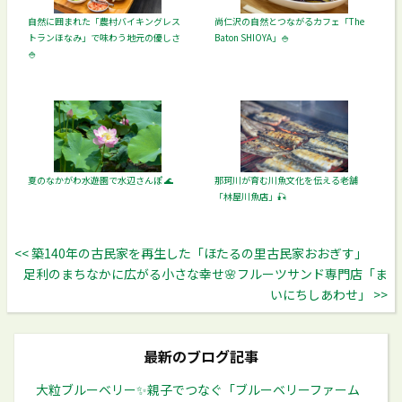
自然に囲まれた「農村バイキングレス
尚仁沢の自然とつながるカフェ「The
トランほなみ」で味わう地元の優しさ
Baton SHIOYA」🍚
🍚
夏のなかがわ水遊園で水辺さんぽ 🌊
那珂川が育む川魚文化を伝える老舗
「林屋川魚店」🎣
<< 築140年の古民家を再生した「ほたるの里古民家おおぎす」
足利のまちなかに広がる小さな幸せ🌸フルーツサンド専門店「ま
いにちしあわせ」 >>
最新のブログ記事
大粒ブルーベリー✨️親子でつなぐ「ブルーベリーファーム