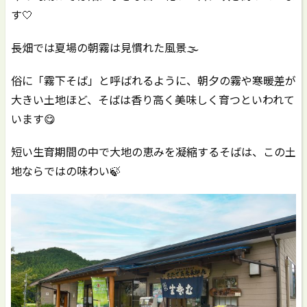
す🤍
長畑では夏場の朝霧は見慣れた風景🌫️
俗に「霧下そば」と呼ばれるように、朝夕の霧や寒暖差が
大きい土地ほど、そばは香り高く美味しく育つといわれて
います😋
短い生育期間の中で大地の恵みを凝縮するそばは、この土
地ならではの味わい🍃