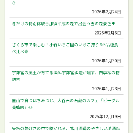
⛄️
2026年2月24日
冬だけの特別体験⛄️那須平成の森で出会う雪の森景色🌳
2026年2月6日
さくら市で楽しむ！小竹いちご園のいちご狩り＆5品種食
べ比べ🍓
2026年1月30日
宇都宮の風土が育てる酒🍶宇都宮酒造が醸す、四季桜の物
語🌸
2026年1月23日
里山で育つはちみつと、大谷石の石蔵のカフェ「ビーグル
養蜂園」🐶
2025年12月19日
矢板の静けさの中で紡がれる、富川酒造のやさしい地酒🍶