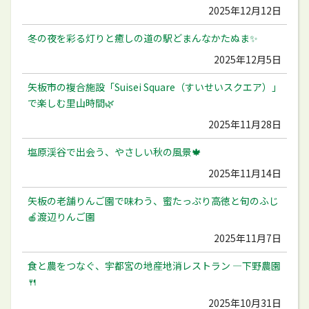
2025年12月12日
冬の夜を彩る灯りと癒しの道の駅どまんなかたぬま✨
2025年12月5日
矢板市の複合施設「Suisei Square（すいせいスクエア）」
で楽しむ里山時間🌿
2025年11月28日
塩原渓谷で出会う、やさしい秋の風景🍁
2025年11月14日
矢板の老舗りんご園で味わう、蜜たっぷり高徳と旬のふじ
🍎渡辺りんご園
2025年11月7日
食と農をつなぐ、宇都宮の地産地消レストラン ―下野農園
🍴
2025年10月31日