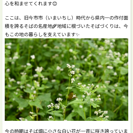
心を和ませてくれます😊
ここは、旧今市市（いまいちし）時代から県内一の作付面
積を誇るそばの名産地🌾地域に根づいたそばづくりは、今
もこの地の暮らしを支えています✨
今の時期はそば畑に小さな白い花が一斉に咲き誇っていま