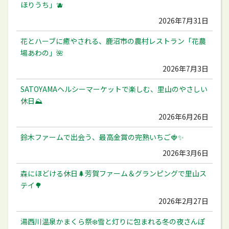
ほりうち」🫐
2026年7月31日
花とハーブに癒やされる、鹿沼市の農村レストラン「花農
場あわの」🌺
2026年7月3日
SATOYAMAヘルシーマーケットで楽しむ、里山のやさしい
休日⛰️
2026年6月26日
鈴木ファームで出会う、最高金賞の完熟いちご🍓✨
2026年3月6日
森にほどける休日🌲芳賀ファーム＆グランピングで里山ス
テイ🌳
2026年2月27日
湯西川温泉かまくら祭❄️雪と灯りに包まれる冬の夜さんぽ