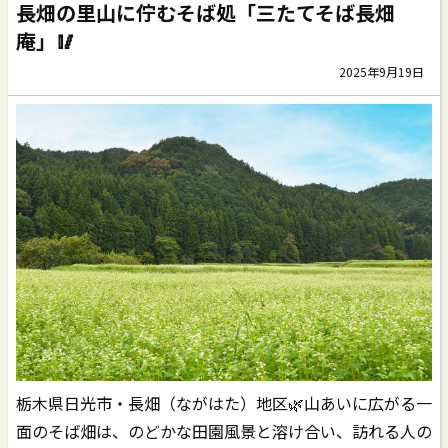
長畑の里山に佇むそば処「三たてそば長畑
庵」🥢
2025年9月19日
栃木県日光市・長畑（ながはた）地区🌿山あいに広がる一
面のそば畑は、のどかな田園風景と溶け合い、訪れる人の