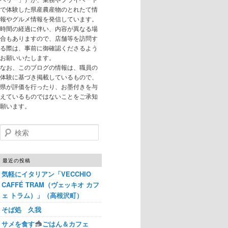
で体験した県産農産物のとれたて情
報やグルメ情報を発信しています。
時間の経過に伴い、内容が異なる場
合もありますので、店舗等を訪問す
る際は、事前に御確認くださるよう
お願いいたします。
なお、このブログの情報は、職員の
体験に基づき掲載しているもので、
県が評価を行ったり、お墨付きを与
えているものではないことをご承知
願います。
検索
最近の投稿
気軽にイタリアン「VECCHIO
CAFFÉ TRAM（ヴェッキオ カフ
ェ トラム）」（高根沢町）
そば処 久我
サメを食す
ごはん＆カフェ