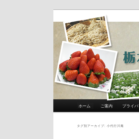
農政部職員ブ
き」
メインメニュー
ホーム
ご案内
プライバ
メインコンテンツへ移動
サブコンテンツへ移動
タグ別アーカイブ:
小代行川庵