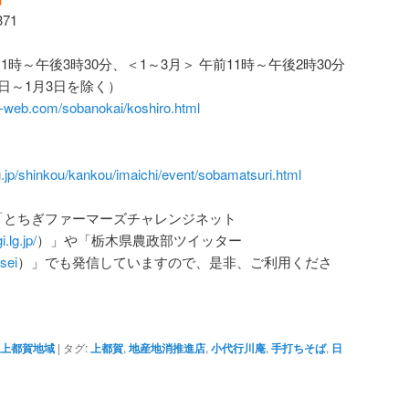
71
1時～午後3時30分、＜1～3月＞ 午前11時～午後2時30分
日～1月3日を除く）
t-web.com/sobanokai/koshiro.html
lg.jp/shinkou/kankou/imaichi/event/sobamatsuri.html
「とちぎファーマーズチャレンジネット
.lg.jp/
）」や「栃木県農政部ツイッター
usei
）」でも発信していますので、是非、ご利用くださ
上都賀地域
|
タグ:
上都賀
,
地産地消推進店
,
小代行川庵
,
手打ちそば
,
日