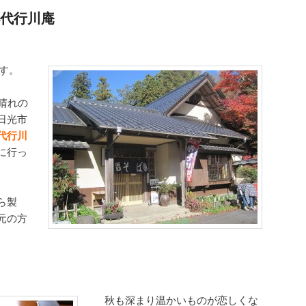
代行川庵
す。
晴れの
日光市
代行川
に行っ
ら製
元の方
秋も深まり温かいものが恋しくな