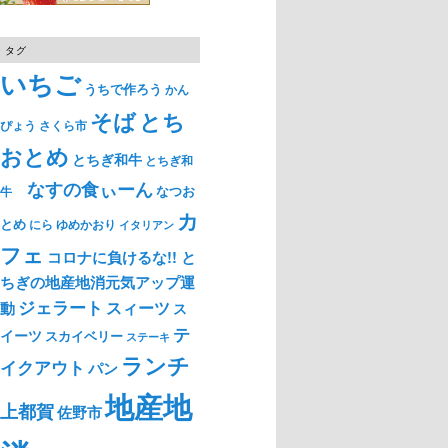
タグ
いちご
うちで作ろう
かん
そば
とち
ぴょう
さくら市
おとめ
とちぎ和牛
とちぎ和
なすの食ぃーん
なつお
牛
カ
とめ
ゆめかおり
にら
イタリアン
フェ
コロナに負けるな!! と
ちぎの地産地消元気アップ運
ジェラート
スィーツ
動
ス
テ
イーツ
スカイベリー
ステーキ
ランチ
イクアウト
パン
地産地
上都賀
佐野市