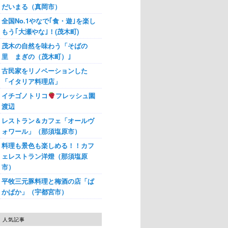
だいまる（真岡市）
全国No.1やなで｢食・遊｣を楽し
もう｢大瀬やな｣！(茂木町)
茂木の自然を味わう「そばの
里 まぎの（茂木町）｣
古民家をリノベーションした
「イタリア料理店」
イチゴノトリコ
フレッシュ園
渡辺
レストラン＆カフェ「オールヴ
ォワール」（那須塩原市）
料理も景色も楽しめる！！カフ
ェレストラン洋燈（那須塩原
市）
平牧三元豚料理と梅酒の店「ぱ
かぱか」（宇都宮市）
人気記事