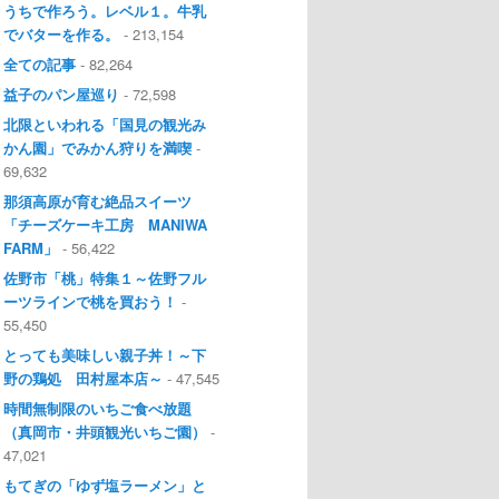
うちで作ろう。レベル１。牛乳
でバターを作る。
- 213,154
全ての記事
- 82,264
益子のパン屋巡り
- 72,598
北限といわれる「国見の観光み
かん園」でみかん狩りを満喫
-
69,632
那須高原が育む絶品スイーツ
「チーズケーキ工房 MANIWA
FARM」
- 56,422
佐野市「桃」特集１～佐野フル
ーツラインで桃を買おう！
-
55,450
とっても美味しい親子丼！～下
野の鶏処 田村屋本店～
- 47,545
時間無制限のいちご食べ放題
（真岡市・井頭観光いちご園）
-
47,021
もてぎの「ゆず塩ラーメン」と