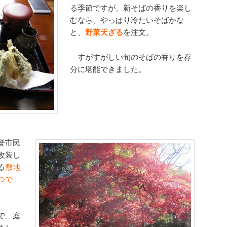
る季節ですが、新そばの香りを楽し
むなら、やっぱり冷たいそばかな
と、
野菜天ざる
を注文。
すがすがしい旬のそばの香りを存
分に堪能できました。
誉市民
改装し
る
敷地
つで
で、庭