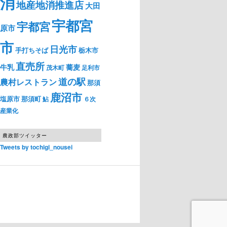
消
地産地消推進店
大田
宇都宮
宇都宮
原市
市
日光市
手打ちそば
栃木市
直売所
牛乳
蕎麦
茂木町
足利市
道の駅
農村レストラン
那須
鹿沼市
塩原市
那須町
鮎
６次
産業化
農政部ツイッター
Tweets by tochigi_nousei