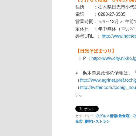
住所 ：栃木県日光市小代3
電話 ：0288-27-3535
営業時間：＜4～12月＞ 午前1
定休日 ：年中無休（12月31
参考URL ：
http://www.hotne
【日光そばまつり】
ＨＰ：
http://www.city.nikko.
※ 栃木県農政部の情報は、
（
http://www.agrinet.pref.tochigi
（
http://twitter.com/tochigi_no
い。
カテゴリー:
◇グルメ情報(飲食店)
,
◇
光市
,
農村レストラン