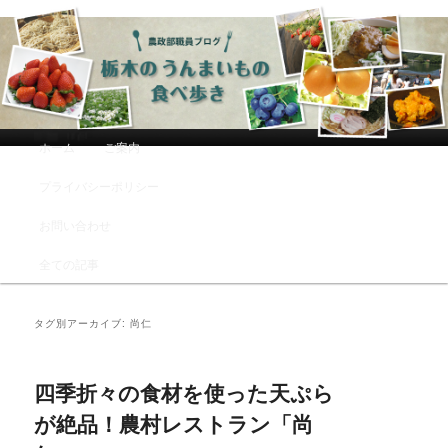
農政部職員ブログ「栃木のうんまい
もの食べ歩き」
メインメニュー
ホーム
ご案内
メインコンテンツへ移動
サブコンテンツへ移動
プライバシーポリシー
お問い合わせ
全ての記事
タグ別アーカイブ:
尚仁
四季折々の食材を使った天ぷら
が絶品！農村レストラン「尚