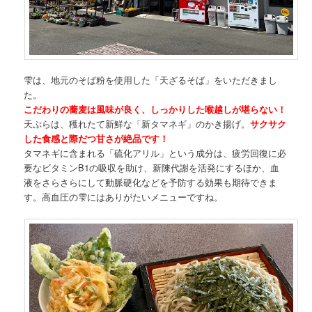
雫は、地元のそば粉を使用した「天ざるそば」をいただきまし
た。
こだわりの蕎麦は風味が良く、しっかりした喉越しが堪らない！
天ぷらは、穫れたて新鮮な「新タマネギ」のかき揚げ。
サクサク
した食感と際だつ甘さが絶品です！
タマネギに含まれる「硫化アリル」という成分は、疲労回復に必
要なビタミンB1の吸収を助け、新陳代謝を活発にするほか、血
液をさらさらにして動脈硬化などを予防する効果も期待できま
す。高血圧の雫にはありがたいメニューですね。