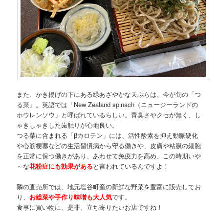
また、かき揚げの下にある緑あざやかな天ぷらは、今が旬の「つ
る菜」。英語では「New Zealand spinach（ニュージーランドの
ホウレンソウ」と呼ばれているらしい。青臭さやクセが無く、し
ゃきしゃきした歯触りが心地良い。
つる菜に含まれる「βカロテン」には、活性酸素を抑え動脈硬化
や心筋梗塞などの生活習慣病から守る働きや、皮膚や粘膜の細胞
を正常に保つ働きがあり、あわせて免疫力を高め、この時期いや
～な
花粉症にも効果がある
と言われているんですよ！
隣の直売所では、地元塩谷町産の新鮮な野菜を豊富に販売してお
り、
お総菜や手作り味噌も大人気
です。
食事に買い物に、是非、立ち寄りたいお店ですね！