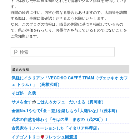
トで体験した県産農産物のとれたて情報やグルメ情報を発信していま
す。
時間の経過に伴い、内容が異なる場合もありますので、店舗等を訪問
する際は、事前に御確認くださるようお願いいたします。
なお、このブログの情報は、職員の体験に基づき掲載しているもの
で、県が評価を行ったり、お墨付きを与えているものではないことを
ご承知願います。
検索
最近の投稿
気軽にイタリアン「VECCHIO CAFFÉ TRAM（ヴェッキオ カフ
ェ トラム）」（高根沢町）
そば処 久我
サメを食す
ごはん＆カフェ だいまる（真岡市）
全国No.1やなで｢食・遊｣を楽しもう｢大瀬やな｣！(茂木町)
茂木の自然を味わう「そばの里 まぎの（茂木町）｣
古民家をリノベーションした「イタリア料理店」
イチゴノトリコ
フレッシュ園渡辺