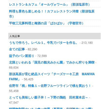
レストラン＆カフェ「オールヴォワール」（那須塩原市）
料理も景色も楽しめる！！カフェレストラン洋燈（那須塩原
市）
平牧三元豚料理と梅酒の店「ぱかぱか」（宇都宮市）
人気記事
うちで作ろう。レベル１。牛乳でバターを作る。
- 213,180
全ての記事
- 82,290
益子のパン屋巡り
- 72,599
北限といわれる「国見の観光みかん園」でみかん狩りを満喫
-
69,634
那須高原が育む絶品スイーツ「チーズケーキ工房 MANIWA
FARM」
- 56,425
佐野市「桃」特集１～佐野フルーツラインで桃を買おう！
-
55,458
とっても美味しい親子丼！～下野の鶏処 田村屋本店～
-
47,547
時間無制限のいちご食べ放題（真岡市・井頭観光いちご園）
-