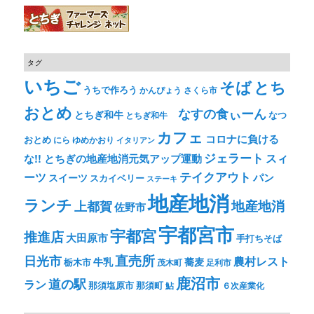
タグ
いちご
そば
とち
うちで作ろう
かんぴょう
さくら市
おとめ
なすの食ぃーん
とちぎ和牛
なつ
とちぎ和牛
カフェ
コロナに負ける
おとめ
ゆめかおり
にら
イタリアン
ジェラート
スィ
な!! とちぎの地産地消元気アップ運動
テイクアウト
ーツ
パン
スイーツ
スカイベリー
ステーキ
地産地消
ランチ
上都賀
地産地消
佐野市
宇都宮市
宇都宮
推進店
大田原市
手打ちそば
直売所
日光市
農村レスト
牛乳
蕎麦
栃木市
茂木町
足利市
鹿沼市
道の駅
ラン
那須塩原市
那須町
鮎
６次産業化