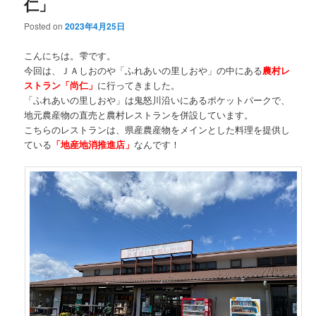
仁」
Posted on
2023年4月25日
こんにちは。雫です。
今回は、ＪＡしおのや「ふれあいの里しおや」の中にある
農村レ
ストラン「尚仁」
に行ってきました。
「ふれあいの里しおや」は鬼怒川沿いにあるポケットパークで、
地元農産物の直売と農村レストランを併設しています。
こちらのレストランは、県産農産物をメインとした料理を提供し
ている
「地産地消推進店」
なんです！