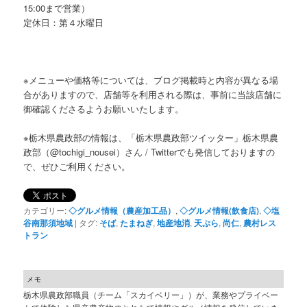
15:00まで営業）
定休日：第４水曜日
※メニューや価格等については、ブログ掲載時と内容が異なる場
合がありますので、店舗等を利用される際は、事前に当該店舗に
御確認くださるようお願いいたします。
※栃木県農政部の情報は、「栃木県農政部ツイッター」栃木県農
政部（@tochigi_nousei）さん / Twitterでも発信しておりますの
で、ぜひご利用ください。
カテゴリー:
◇グルメ情報（農産加工品）
,
◇グルメ情報(飲食店)
,
◇塩
谷南那須地域
|
タグ:
そば
,
たまねぎ
,
地産地消
,
天ぷら
,
尚仁
,
農村レス
トラン
メモ
栃木県農政部職員（チーム「スカイベリー」）が、業務やプライベー