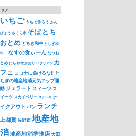
タグ
いちご
うちで作ろう
かん
そば
とち
ぴょう
さくら市
おとめ
とちぎ和牛
とちぎ和
なすの食ぃーん
なつお
牛
カ
とめ
ゆめかおり
にら
イタリアン
フェ
コロナに負けるな!! と
ちぎの地産地消元気アップ運
ジェラート
スィーツ
動
ス
テ
イーツ
スカイベリー
ステーキ
ランチ
イクアウト
パン
地産地
上都賀
佐野市
消
地産地消推進店
大田