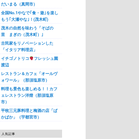
だいまる（真岡市）
全国No.1やなで｢食・遊｣を楽し
もう｢大瀬やな｣！(茂木町)
茂木の自然を味わう「そばの
里 まぎの（茂木町）｣
古民家をリノベーションした
「イタリア料理店」
イチゴノトリコ
フレッシュ園
渡辺
レストラン＆カフェ「オールヴ
ォワール」（那須塩原市）
料理も景色も楽しめる！！カフ
ェレストラン洋燈（那須塩原
市）
平牧三元豚料理と梅酒の店「ぱ
かぱか」（宇都宮市）
人気記事