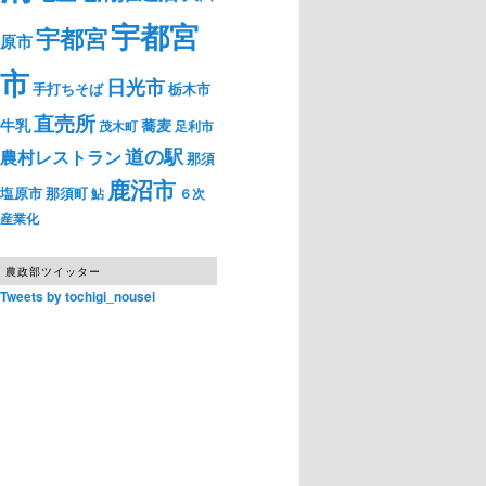
宇都宮
宇都宮
原市
市
日光市
手打ちそば
栃木市
直売所
牛乳
蕎麦
茂木町
足利市
道の駅
農村レストラン
那須
鹿沼市
塩原市
那須町
鮎
６次
産業化
農政部ツイッター
Tweets by tochigi_nousei