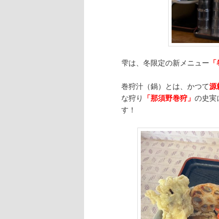
雫は、冬限定の新メニュー
「
巻狩汁（鍋）とは、かつて
源
な狩り
「那須野巻狩」
の史実
す！