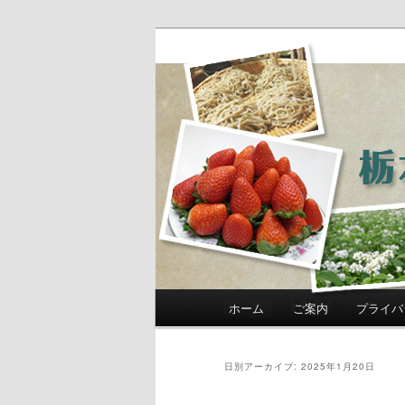
農政部職員ブ
き」
メインメニュー
ホーム
ご案内
プライバ
メインコンテンツへ移動
サブコンテンツへ移動
日別アーカイブ:
2025年1月20日