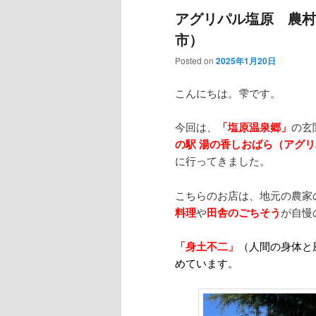
アグリパル塩原 農村
市）
Posted on
2025年1月20日
こんにちは。雫です。
今回は、
「塩原温泉郷」
の玄
の駅 湯の香しおばら（アグ
に行ってきました。
こちらのお店は、地元の農家
料理
や
田舎のごちそう
が自慢
「身土不二」
（人間の身体と
めています。