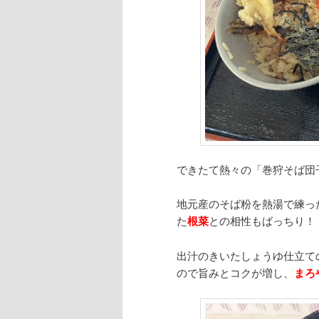
できたて熱々の「巻狩そば団
地元産のそば粉を熱湯で練っ
た
根菜
との相性もばっちり！
出汁のきいたしょうゆ仕立て
ので旨みとコクが増し、
まろ