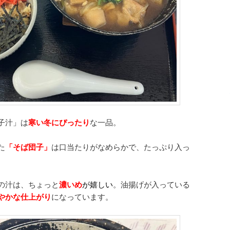
子汁」は
寒い冬にぴったり
な一品。
た
「そば団子」
は口当たりがなめらかで、たっぷり入っ
の汁は、ちょっと
濃いめ
が嬉しい
。油揚げが入っている
やかな仕上がり
になっています。