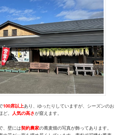
で
100席以上
あり、ゆったりしていますが、シーズンのお
ほど。
人気の高さ
が窺えます。
で、壁には
契約農家
の蕎麦畑の写真が飾ってあります。
麦の花が一面を埋め尽くしています。素朴で可憐な蕎麦