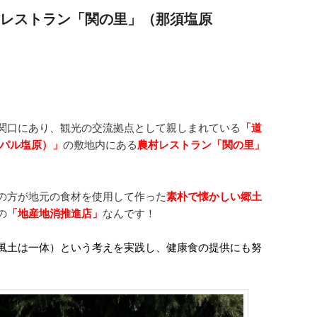
レストラン「関の里」（那須塩原
関口にあり、観光の交流拠点として親しまれている
「道
リパル塩原）」
の敷地内にある
農村レストラン「関の里」
の方が地元の食材を使用して作った
素朴で懐かしい郷土
の
「地産地消推進店」
なんです！
風土は一体）という考えを実践し、健康食の提供にも努