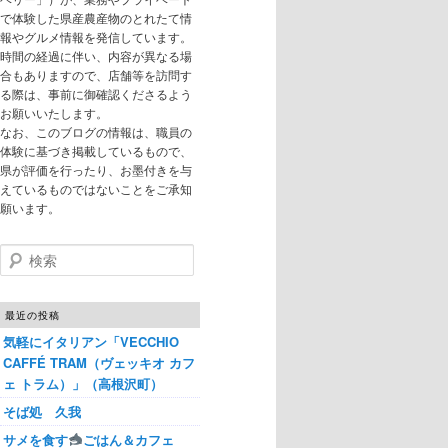
で体験した県産農産物のとれたて情
報やグルメ情報を発信しています。
時間の経過に伴い、内容が異なる場
合もありますので、店舗等を訪問す
る際は、事前に御確認くださるよう
お願いいたします。
なお、このブログの情報は、職員の
体験に基づき掲載しているもので、
県が評価を行ったり、お墨付きを与
えているものではないことをご承知
願います。
検索
最近の投稿
気軽にイタリアン「VECCHIO
CAFFÉ TRAM（ヴェッキオ カフ
ェ トラム）」（高根沢町）
そば処 久我
サメを食す
ごはん＆カフェ