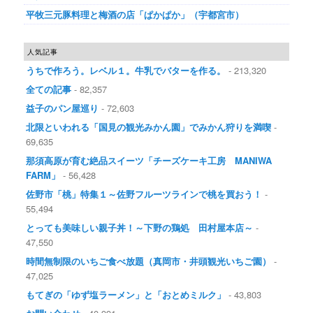
平牧三元豚料理と梅酒の店「ぱかぱか」（宇都宮市）
人気記事
うちで作ろう。レベル１。牛乳でバターを作る。
- 213,320
全ての記事
- 82,357
益子のパン屋巡り
- 72,603
北限といわれる「国見の観光みかん園」でみかん狩りを満喫
-
69,635
那須高原が育む絶品スイーツ「チーズケーキ工房 MANIWA
FARM」
- 56,428
佐野市「桃」特集１～佐野フルーツラインで桃を買おう！
-
55,494
とっても美味しい親子丼！～下野の鶏処 田村屋本店～
-
47,550
時間無制限のいちご食べ放題（真岡市・井頭観光いちご園）
-
47,025
もてぎの「ゆず塩ラーメン」と「おとめミルク」
- 43,803