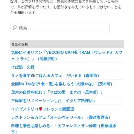
なお、このブログの情報は、職員の体験に基づき掲載しているもの
で、県が評価を行ったり、お墨付きを与えているものではないことを
ご承知願います。
検索
最近の投稿
気軽にイタリアン「VECCHIO CAFFÉ TRAM（ヴェッキオ カフ
ェ トラム）」（高根沢町）
そば処 久我
サメを食す
ごはん＆カフェ だいまる（真岡市）
全国No.1やなで｢食・遊｣を楽しもう｢大瀬やな｣！(茂木町)
茂木の自然を味わう「そばの里 まぎの（茂木町）｣
古民家をリノベーションした「イタリア料理店」
イチゴノトリコ
フレッシュ園渡辺
レストラン＆カフェ「オールヴォワール」（那須塩原市）
料理も景色も楽しめる！！カフェレストラン洋燈（那須塩原
市）