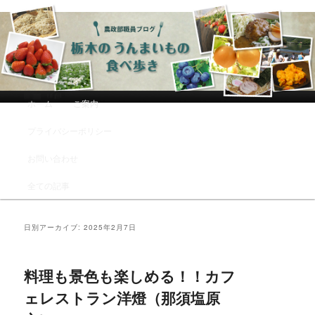
農政部職員ブログ「栃木のうんまい
もの食べ歩き」
メインメニュー
ホーム
ご案内
メインコンテンツへ移動
サブコンテンツへ移動
プライバシーポリシー
お問い合わせ
全ての記事
日別アーカイブ:
2025年2月7日
料理も景色も楽しめる！！カフ
ェレストラン洋燈（那須塩原