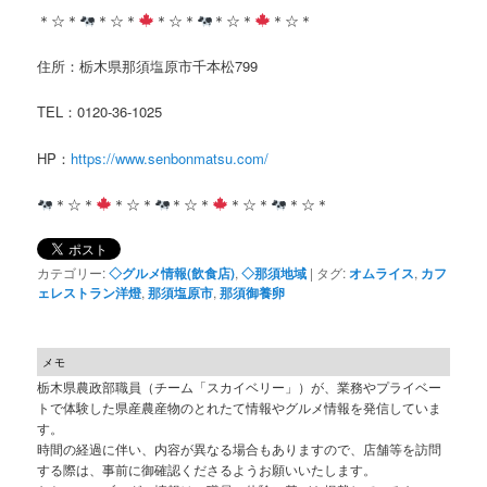
＊☆＊
＊☆＊
＊☆＊
＊☆＊
＊☆＊
住所：栃木県那須塩原市千本松799
TEL：0120-36-1025
HP：
https://www.senbonmatsu.com/
＊☆＊
＊☆＊
＊☆＊
＊☆＊
＊☆＊
カテゴリー:
◇グルメ情報(飲食店)
,
◇那須地域
|
タグ:
オムライス
,
カフ
ェレストラン洋燈
,
那須塩原市
,
那須御養卵
メモ
栃木県農政部職員（チーム「スカイベリー」）が、業務やプライベー
トで体験した県産農産物のとれたて情報やグルメ情報を発信していま
す。
時間の経過に伴い、内容が異なる場合もありますので、店舗等を訪問
する際は、事前に御確認くださるようお願いいたします。