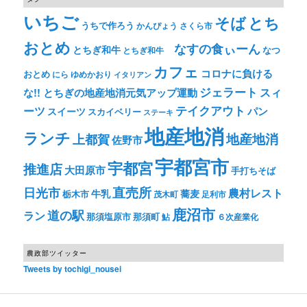
いちご
そば
とち
うちで作ろう
かんぴょう
さくら市
おとめ
なすの食ぃーん
とちぎ和牛
なつ
とちぎ和牛
カフェ
コロナに負ける
おとめ
ゆめかおり
にら
イタリアン
ジェラート
スィ
な!! とちぎの地産地消元気アップ運動
テイクアウト
ーツ
パン
スイーツ
スカイベリー
ステーキ
地産地消
ランチ
上都賀
地産地消
佐野市
宇都宮市
宇都宮
推進店
大田原市
手打ちそば
直売所
日光市
農村レスト
牛乳
蕎麦
栃木市
茂木町
足利市
鹿沼市
道の駅
ラン
那須塩原市
那須町
鮎
６次産業化
農政部ツイッター
Tweets by tochigi_nousei