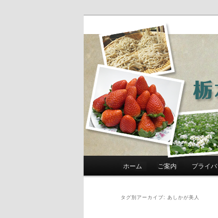
農政部職員ブ
き」
メインメニュー
ホーム
ご案内
プライバ
メインコンテンツへ移動
サブコンテンツへ移動
タグ別アーカイブ:
あしかが美人