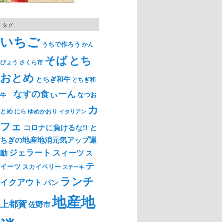
タグ
いちご
うちで作ろう
かん
そば
とち
ぴょう
さくら市
おとめ
とちぎ和牛
とちぎ和
なすの食ぃーん
なつお
牛
カ
とめ
ゆめかおり
にら
イタリアン
フェ
コロナに負けるな!! と
ちぎの地産地消元気アップ運
ジェラート
スィーツ
動
ス
テ
イーツ
スカイベリー
ステーキ
ランチ
イクアウト
パン
地産地
上都賀
佐野市