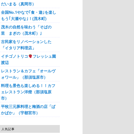
だいまる（真岡市）
全国No.1やなで｢食・遊｣を楽し
もう｢大瀬やな｣！(茂木町)
茂木の自然を味わう「そばの
里 まぎの（茂木町）｣
古民家をリノベーションした
「イタリア料理店」
イチゴノトリコ
フレッシュ園
渡辺
レストラン＆カフェ「オールヴ
ォワール」（那須塩原市）
料理も景色も楽しめる！！カフ
ェレストラン洋燈（那須塩原
市）
平牧三元豚料理と梅酒の店「ぱ
かぱか」（宇都宮市）
人気記事