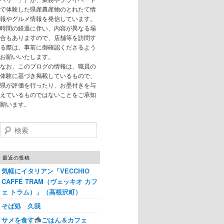
で体験した県産農産物のとれたて情
報やグルメ情報を発信しています。
時間の経過に伴い、内容が異なる場
合もありますので、店舗等を訪問す
る際は、事前に御確認くださるよう
お願いいたします。
なお、このブログの情報は、職員の
体験に基づき掲載しているもので、
県が評価を行ったり、お墨付きを与
えているものではないことをご承知
願います。
検索
最近の投稿
気軽にイタリアン「VECCHIO
CAFFÉ TRAM（ヴェッキオ カフ
ェ トラム）」（高根沢町）
そば処 久我
サメを食す
ごはん＆カフェ