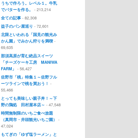
うちで作ろう。レベル１。牛乳
でバターを作る。
- 213,214
全ての記事
- 82,308
益子のパン屋巡り
- 72,601
北限といわれる「国見の観光み
かん園」でみかん狩りを満喫
-
69,635
那須高原が育む絶品スイーツ
「チーズケーキ工房 MANIWA
FARM」
- 56,427
佐野市「桃」特集１～佐野フル
ーツラインで桃を買おう！
-
55,466
とっても美味しい親子丼！～下
野の鶏処 田村屋本店～
- 47,548
時間無制限のいちご食べ放題
（真岡市・井頭観光いちご園）
-
47,024
もてぎの「ゆず塩ラーメン」と