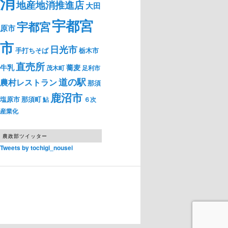
消
地産地消推進店
大田
宇都宮
宇都宮
原市
市
日光市
手打ちそば
栃木市
直売所
牛乳
蕎麦
茂木町
足利市
道の駅
農村レストラン
那須
鹿沼市
塩原市
那須町
鮎
６次
産業化
農政部ツイッター
Tweets by tochigi_nousei