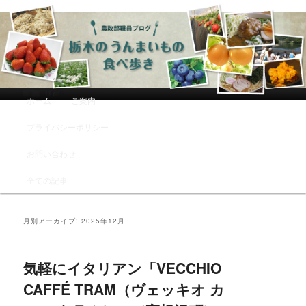
農政部職員ブログ「栃木のうんまい
もの食べ歩き」
メインメニュー
ホーム
ご案内
メインコンテンツへ移動
サブコンテンツへ移動
プライバシーポリシー
お問い合わせ
全ての記事
月別アーカイブ:
2025年12月
気軽にイタリアン「VECCHIO
CAFFÉ TRAM（ヴェッキオ カ