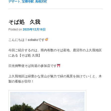
デザート
,
宝積寺駅
,
高根沢町
そば処 久我
Posted on
2025年12月16日
こんにちは！sobakoです
今回ご紹介するのは、県内有数のそば産地、鹿沼市の上久我地区
にある【そば処 久我】
日光例幣使そば街道の参加店です
上久我地区は緑豊かな里山が魅力で緑の風景を抜けていくと、木
製の看板が目印！