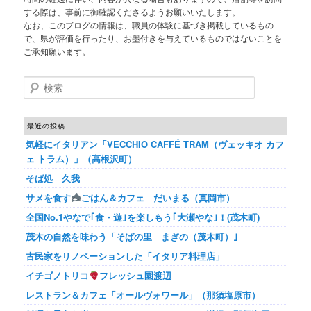
する際は、事前に御確認くださるようお願いいたします。
なお、このブログの情報は、職員の体験に基づき掲載しているもの
で、県が評価を行ったり、お墨付きを与えているものではないことを
ご承知願います。
検索
最近の投稿
気軽にイタリアン「VECCHIO CAFFÉ TRAM（ヴェッキオ カフ
ェ トラム）」（高根沢町）
そば処 久我
サメを食す
ごはん＆カフェ だいまる（真岡市）
全国No.1やなで｢食・遊｣を楽しもう｢大瀬やな｣！(茂木町)
茂木の自然を味わう「そばの里 まぎの（茂木町）｣
古民家をリノベーションした「イタリア料理店」
イチゴノトリコ
フレッシュ園渡辺
レストラン＆カフェ「オールヴォワール」（那須塩原市）