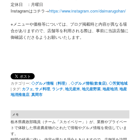
定休日 ：月曜日
Instagramはコチラ→
https://www.instagram.com/daimarugohan/
※メニューや価格等については、ブログ掲載時と内容が異なる場
合がありますので、店舗等を利用される際は、事前に当該店舗に
御確認くださるようお願いいたします。
カテゴリー:
◇グルメ情報（料理）
,
◇グルメ情報(飲食店)
,
◇芳賀地域
|
タグ:
カフェ
,
サメ料理
,
ランチ
,
地元産米
,
地元産野菜
,
地産地消
,
地産
地消推進店
,
真岡市
メモ
栃木県農政部職員（チーム「スカイベリー」）が、業務やプライベー
トで体験した県産農産物のとれたて情報やグルメ情報を発信していま
す。
時間の経過に伴い、内容が異なる場合もありますので、店舗等を訪問