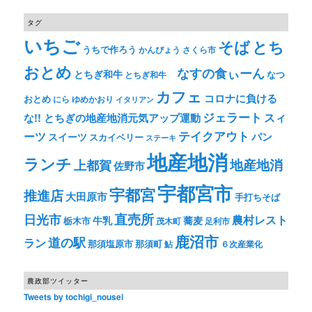
タグ
いちご
そば
とち
うちで作ろう
かんぴょう
さくら市
おとめ
なすの食ぃーん
とちぎ和牛
なつ
とちぎ和牛
カフェ
コロナに負ける
おとめ
ゆめかおり
にら
イタリアン
ジェラート
スィ
な!! とちぎの地産地消元気アップ運動
テイクアウト
ーツ
パン
スイーツ
スカイベリー
ステーキ
地産地消
ランチ
上都賀
地産地消
佐野市
宇都宮市
宇都宮
推進店
大田原市
手打ちそば
直売所
日光市
農村レスト
牛乳
蕎麦
栃木市
茂木町
足利市
鹿沼市
道の駅
ラン
那須塩原市
那須町
鮎
６次産業化
農政部ツイッター
Tweets by tochigi_nousei