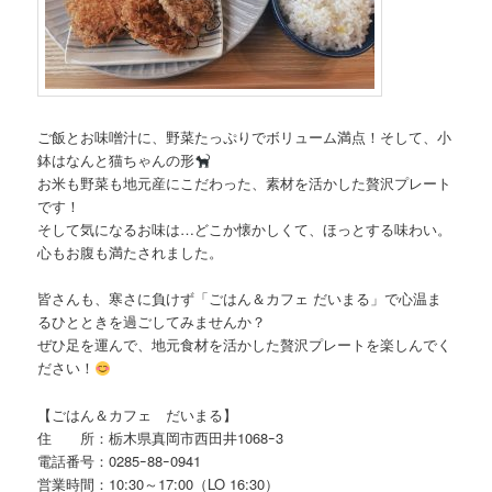
ご飯とお味噌汁に、野菜たっぷりでボリューム満点！そして、小
鉢はなんと猫ちゃんの形
お米も野菜も地元産にこだわった、素材を活かした贅沢プレート
です！
そして気になるお味は…どこか懐かしくて、ほっとする味わい。
心もお腹も満たされました。
皆さんも、寒さに負けず「ごはん＆カフェ だいまる」で心温ま
るひとときを過ごしてみませんか？
ぜひ足を運んで、地元食材を活かした贅沢プレートを楽しんでく
ださい！
【ごはん＆カフェ だいまる】
住 所：栃木県真岡市西田井1068ｰ3
電話番号：0285ｰ88ｰ0941
営業時間：10:30～17:00（LO 16:30）