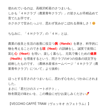
使われているのは、高根沢町産のさつまいも。
しかも「４Ｈクラブ（農業青年クラブ）」の皆さんが丹精込めて
育てたお芋です。
ホクホクで甘みたっぷり、思わず笑みがこぼれる美味しさ！
ちなみに、「４Ｈクラブ」の「４Ｈ」とは、
農業の改良と生活の改善に役立つ
腕（Hands）
を磨き、科学的に
物を考えることのできる
頭（Head）
の訓練をし、誠実で友情に
富む
心（Heart）
を培い、楽しく暮らし、元気で働くための
健康
（Health）
を増進するという、同クラブの4つの信条の頭文字を
総称したものです。（農林水産省ホームページ「４Ｈクラブ（農
業青年クラブ）について」より抜粋）
ほっとする甘さのさつまいもに、思わず心をわしづかみにされま
した。
まさに「君だけのスィートポテト」。
秋冬限定の味わいを、この機会にぜひお楽しみください
【VECCHIO CAFFÉ TRAM（ヴェッキオ カフェトラム）】