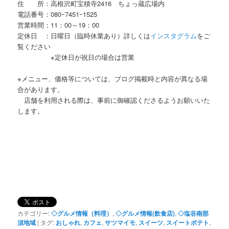
住 所：高根沢町宝積寺2416 ちょっ蔵広場内
電話番号：080ｰ7451ｰ1525
営業時間：11：00～19：00
定休日 ：日曜日（臨時休業あり）詳しくは
インスタグラム
をご
覧ください
※定休日が祝日の場合は営業
※メニュー、価格等については、ブログ掲載時と内容が異なる場
合があります。
店舗を利用される際は、事前に御確認くださるようお願いいた
します。
カテゴリー:
◇グルメ情報（料理）
,
◇グルメ情報(飲食店)
,
◇塩谷南那
須地域
|
タグ:
おしゃれ
,
カフェ
,
サツマイモ
,
スイーツ
,
スイートポテト
,