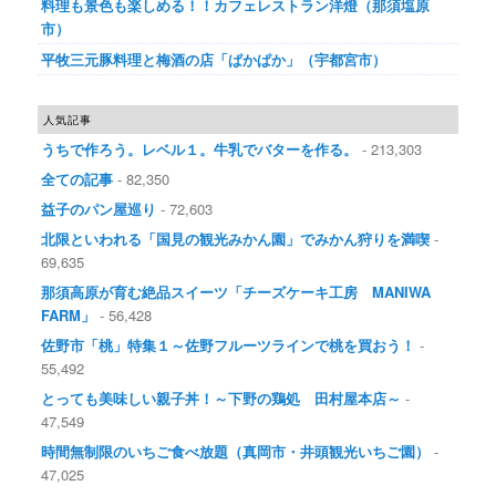
料理も景色も楽しめる！！カフェレストラン洋燈（那須塩原
市）
平牧三元豚料理と梅酒の店「ぱかぱか」（宇都宮市）
人気記事
うちで作ろう。レベル１。牛乳でバターを作る。
- 213,303
全ての記事
- 82,350
益子のパン屋巡り
- 72,603
北限といわれる「国見の観光みかん園」でみかん狩りを満喫
-
69,635
那須高原が育む絶品スイーツ「チーズケーキ工房 MANIWA
FARM」
- 56,428
佐野市「桃」特集１～佐野フルーツラインで桃を買おう！
-
55,492
とっても美味しい親子丼！～下野の鶏処 田村屋本店～
-
47,549
時間無制限のいちご食べ放題（真岡市・井頭観光いちご園）
-
47,025