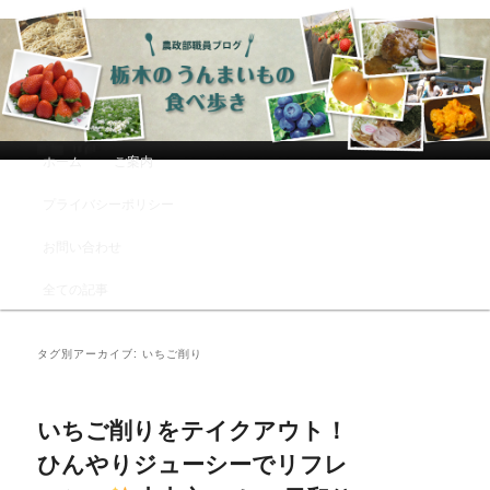
農政部職員ブログ「栃木のうんまい
もの食べ歩き」
メインメニュー
ホーム
ご案内
メインコンテンツへ移動
サブコンテンツへ移動
プライバシーポリシー
お問い合わせ
全ての記事
タグ別アーカイブ:
いちご削り
いちご削りをテイクアウト！
ひんやりジューシーでリフレ