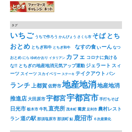
タグ
いちご
そば
とち
うちで作ろう
かんぴょう
さくら市
おとめ
なすの食ぃーん
とちぎ和牛
なつ
とちぎ和牛
カフェ
コロナに負ける
おとめ
ゆめかおり
にら
イタリアン
ジェラート
スィ
な!! とちぎの地産地消元気アップ運動
テイクアウト
ーツ
パン
スイーツ
スカイベリー
ステーキ
地産地消
ランチ
上都賀
地産地消
佐野市
宇都宮市
宇都宮
推進店
大田原市
手打ちそば
直売所
日光市
農村レスト
牛乳
蕎麦
栃木市
茂木町
足利市
鹿沼市
道の駅
ラン
那須塩原市
那須町
鮎
６次産業化