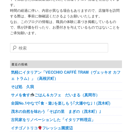
す。
時間の経過に伴い、内容が異なる場合もありますので、店舗等を訪問
する際は、事前に御確認くださるようお願いいたします。
なお、このブログの情報は、職員の体験に基づき掲載しているもの
で、県が評価を行ったり、お墨付きを与えているものではないことを
ご承知願います。
検索
最近の投稿
気軽にイタリアン「VECCHIO CAFFÉ TRAM（ヴェッキオ カフ
ェ トラム）」（高根沢町）
そば処 久我
サメを食す
ごはん＆カフェ だいまる（真岡市）
全国No.1やなで｢食・遊｣を楽しもう｢大瀬やな｣！(茂木町)
茂木の自然を味わう「そばの里 まぎの（茂木町）｣
古民家をリノベーションした「イタリア料理店」
イチゴノトリコ
フレッシュ園渡辺