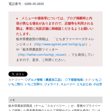
電話番号：0285-35-2630
※ メニューや価格等については、ブログ掲載時と内
容が異なる場合がありますので、店舗等を利用される
際は、事前に当該店舗に御確認くださるようお願いい
たします。
栃木県農政部の情報は、 「とちぎファーマーズチャレ
ンジネット（
http://www.agrinet.pref.tochigi.lg.jp/
）」
や「栃木県農政部ツイッター
（
http://twitter.com/tochigi_nousei
）」でも発信してい
ますので、是非、ご利用ください。
カテゴリー:
◇グルメ情報（農産加工品）
,
◇下都賀地域
|
タグ:
いちご
,
いちご削り
,
いちご日和り
,
ジェラート
,
スムージー
,
とちおとめ
,
小山市
メモ
栃木県農政部職員（チーム「スカイベリー」）が、業務やプライベー
トで体験した県産農産物のとれたて情報やグルメ情報を発信していま