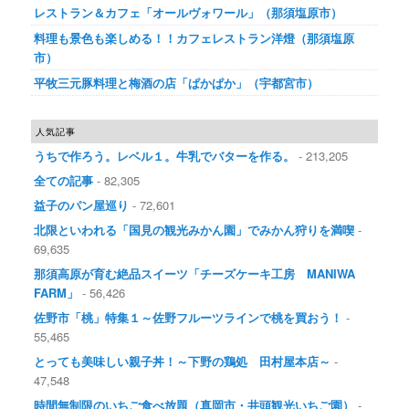
レストラン＆カフェ「オールヴォワール」（那須塩原市）
料理も景色も楽しめる！！カフェレストラン洋燈（那須塩原
市）
平牧三元豚料理と梅酒の店「ぱかぱか」（宇都宮市）
人気記事
うちで作ろう。レベル１。牛乳でバターを作る。
- 213,205
全ての記事
- 82,305
益子のパン屋巡り
- 72,601
北限といわれる「国見の観光みかん園」でみかん狩りを満喫
-
69,635
那須高原が育む絶品スイーツ「チーズケーキ工房 MANIWA
FARM」
- 56,426
佐野市「桃」特集１～佐野フルーツラインで桃を買おう！
-
55,465
とっても美味しい親子丼！～下野の鶏処 田村屋本店～
-
47,548
時間無制限のいちご食べ放題（真岡市・井頭観光いちご園）
-