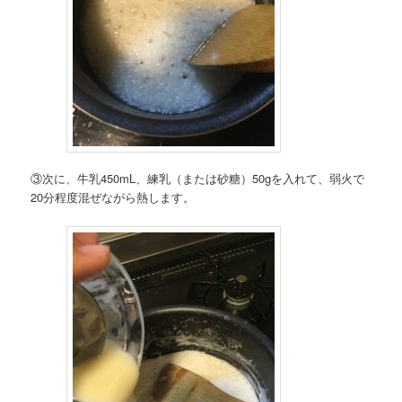
③次に、牛乳450mL、練乳（または砂糖）50gを入れて、弱火で
20分程度混ぜながら熱します。