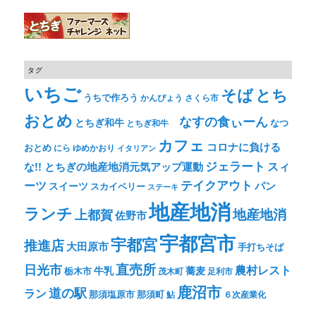
タグ
いちご
そば
とち
うちで作ろう
かんぴょう
さくら市
おとめ
なすの食ぃーん
とちぎ和牛
なつ
とちぎ和牛
カフェ
コロナに負ける
おとめ
ゆめかおり
にら
イタリアン
ジェラート
スィ
な!! とちぎの地産地消元気アップ運動
テイクアウト
ーツ
パン
スイーツ
スカイベリー
ステーキ
地産地消
ランチ
上都賀
地産地消
佐野市
宇都宮市
宇都宮
推進店
大田原市
手打ちそば
直売所
日光市
農村レスト
牛乳
蕎麦
栃木市
茂木町
足利市
鹿沼市
道の駅
ラン
那須塩原市
那須町
鮎
６次産業化