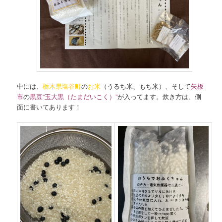
中には、
栃木県塩谷町
の
お米
（うるち米、もち米）、そして
矢板
市
の
黒豆“玉大黒（たまだいこく）”
が入ってます。炊き方は、側
面に書いてあります！