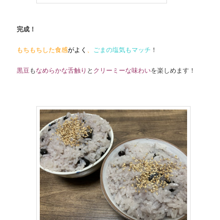
完成！
もちもちした食感
がよく
、
ごまの塩気もマッチ
！
黒豆
も
なめらかな舌触り
と
クリーミーな味わい
を楽しめます！