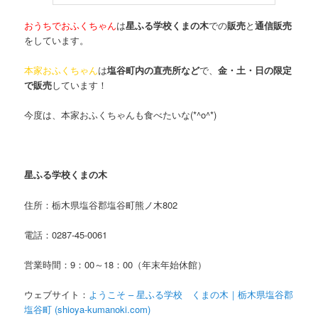
おうちでおふくちゃん
は
星ふる学校くまの木
での
販売
と
通信販売
をしています。
本家おふくちゃん
は
塩谷町内の直売所など
で、
金・土・日の限定
で販売
しています！
今度は、本家おふくちゃんも食べたいな(*^o^*)
星ふる学校くまの木
住所：栃木県塩谷郡塩谷町熊ノ木802
電話：0287-45-0061
営業時間：9：00～18：00（年末年始休館）
ウェブサイト：
ようこそ – 星ふる学校 くまの木｜栃木県塩谷郡
塩谷町 (shioya-kumanoki.com)