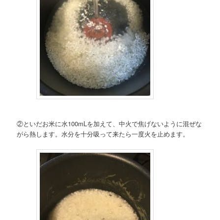
②といだお米に水100mLを加えて、中火で焦げないように混ぜな
がら熱します。水分を十分吸って来たら一度火を止めます。