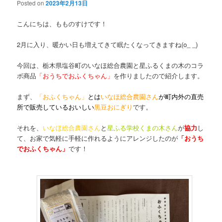
Posted on
2023年2月13日
こんにちは、もものすけです！
2月に入り、暖かい日も増えてきて眠たくなってきますね(o_ _)
今回は、栃木県塩谷町のいなほ総合農園と星ふるくまの木のコラ
ボ商品
「おうちでおふくちゃん」
を作りましたので紹介します。
まず、
「おふくちゃん」
とは
いなほ総合農園さん
が町内外の直売
所で販売しているおいしい
黒豆おにぎり
です。
それを、
いなほ総合農園さん
と
星ふる学校くまの木さん
が
協力
し
て、お家で気軽に手軽に作れるようにアレンジしたのが
「おうち
でおふくちゃん」
です！