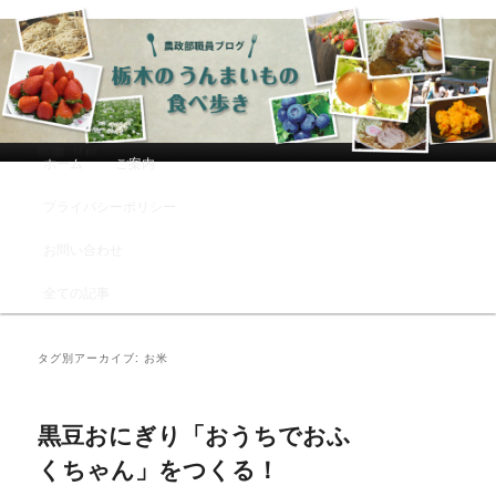
農政部職員ブログ「栃木のうんまい
もの食べ歩き」
メインメニュー
ホーム
ご案内
メインコンテンツへ移動
サブコンテンツへ移動
プライバシーポリシー
お問い合わせ
全ての記事
タグ別アーカイブ:
お米
黒豆おにぎり「おうちでおふ
くちゃん」をつくる！