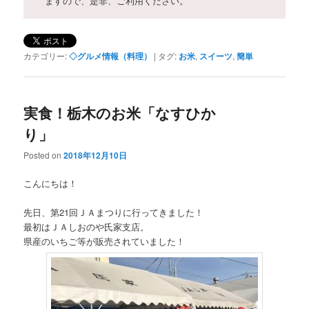
ますので、是非、ご利用ください。
カテゴリー:
◇グルメ情報（料理）
|
タグ:
お米
,
スイーツ
,
簡単
実食！栃木のお米「なすひか
り」
Posted on
2018年12月10日
こんにちは！
先日、第21回ＪＡまつりに行ってきました！
最初はＪＡしおのや氏家支店。
県産のいちご等が販売されていました！