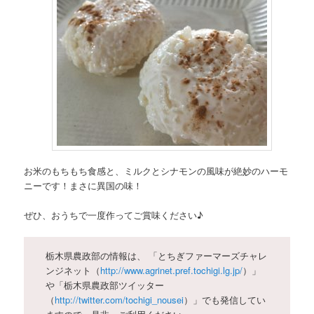
お米のもちもち食感と、ミルクとシナモンの風味が絶妙のハーモ
ニーです！まさに異国の味！
ぜひ、おうちで一度作ってご賞味ください♪
栃木県農政部の情報は、 「とちぎファーマーズチャレ
ンジネット（
http://www.agrinet.pref.tochigi.lg.jp/
）」
や「栃木県農政部ツイッター
（
http://twitter.com/tochigi_nousei
）」でも発信してい