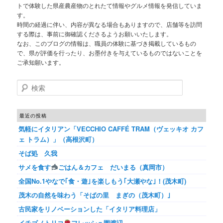
トで体験した県産農産物のとれたて情報やグルメ情報を発信していま
す。
時間の経過に伴い、内容が異なる場合もありますので、店舗等を訪問
する際は、事前に御確認くださるようお願いいたします。
なお、このブログの情報は、職員の体験に基づき掲載しているもの
で、県が評価を行ったり、お墨付きを与えているものではないことを
ご承知願います。
検索
最近の投稿
気軽にイタリアン「VECCHIO CAFFÉ TRAM（ヴェッキオ カフ
ェ トラム）」（高根沢町）
そば処 久我
サメを食す
ごはん＆カフェ だいまる（真岡市）
全国No.1やなで｢食・遊｣を楽しもう｢大瀬やな｣！(茂木町)
茂木の自然を味わう「そばの里 まぎの（茂木町）｣
古民家をリノベーションした「イタリア料理店」
イチゴノトリコ
フレッシュ園渡辺