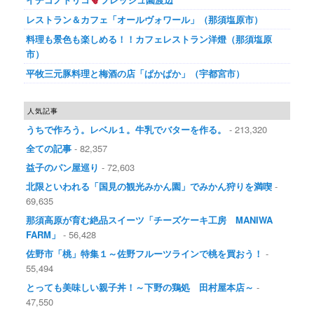
レストラン＆カフェ「オールヴォワール」（那須塩原市）
料理も景色も楽しめる！！カフェレストラン洋燈（那須塩原
市）
平牧三元豚料理と梅酒の店「ぱかぱか」（宇都宮市）
人気記事
うちで作ろう。レベル１。牛乳でバターを作る。
- 213,320
全ての記事
- 82,357
益子のパン屋巡り
- 72,603
北限といわれる「国見の観光みかん園」でみかん狩りを満喫
-
69,635
那須高原が育む絶品スイーツ「チーズケーキ工房 MANIWA
FARM」
- 56,428
佐野市「桃」特集１～佐野フルーツラインで桃を買おう！
-
55,494
とっても美味しい親子丼！～下野の鶏処 田村屋本店～
-
47,550