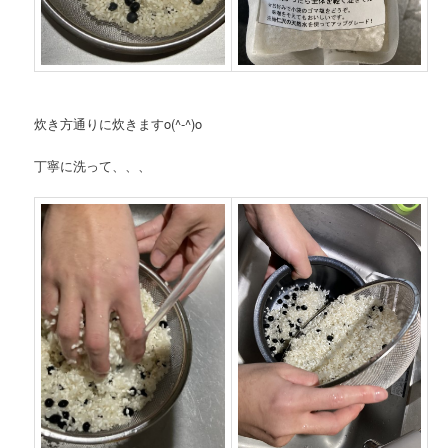
炊き方通りに炊きますo(^-^)o
丁寧に洗って、、、