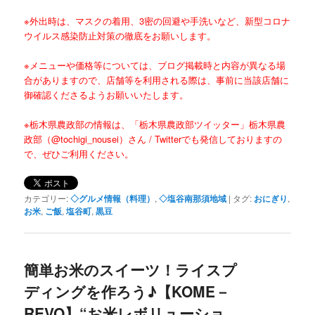
※外出時は、マスクの着用、3密の回避や手洗いなど、新型コロナ
ウイルス感染防止対策の徹底をお願いします。
※メニューや価格等については、ブログ掲載時と内容が異なる場
合がありますので、店舗等を利用される際は、事前に当該店舗に
御確認くださるようお願いいたします。
※栃木県農政部の情報は、「栃木県農政部ツイッター」
栃木県農
政部（@tochigi_nousei）さん / Twitter
でも発信しておりますの
で、ぜひご利用ください。
カテゴリー:
◇グルメ情報（料理）
,
◇塩谷南那須地域
|
タグ:
おにぎり
,
お米
,
ご飯
,
塩谷町
,
黒豆
簡単お米のスイーツ！ライスプ
ディングを作ろう♪【KOME－
REVO】“お米レボリューショ