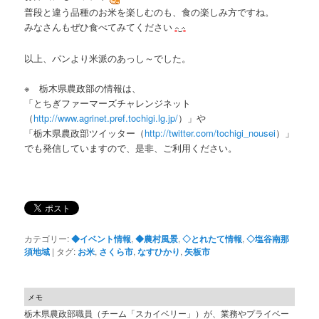
普段と違う品種のお米を楽しむのも、食の楽しみ方ですね。
みなさんもぜひ食べてみてください
以上、パンより米派のあっし～でした。
※ 栃木県農政部の情報は、
「とちぎファーマーズチャレンジネット
（
http://www.agrinet.pref.tochigi.lg.jp/
）」や
「栃木県農政部ツイッター（
http://twitter.com/tochigi_nousei
）」
でも発信していますので、是非、ご利用ください。
カテゴリー:
◆イベント情報
,
◆農村風景
,
◇とれたて情報
,
◇塩谷南那
須地域
|
タグ:
お米
,
さくら市
,
なすひかり
,
矢板市
メモ
栃木県農政部職員（チーム「スカイベリー」）が、業務やプライベー