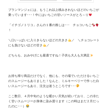
ブランマンジェには、もうこれ以上積みきれないほどのいちごが
乗っています･･･！中にはいちごの甘いソースがとろ～り
「イチゴノトリコ」さんの１番の推しは･･･ チョコいちご
！
＼口いっぱいに入りきらないほどの大きさ
／ ＼チョコレート
にも負けないほどの甘さ
／
どちらも、おみやげにも最適ですね！子供も大人も大満足
お持ち帰り商品だけでなく、他にも、その場でいただけるいちご
のスムージーもありました！なんと、ミルキーベリーで作った白
いスムージーもあり、注文は迷うところです･･･
ここ数日、４月中旬のような暖かい天気が続いており、この冷た
く甘いスムージーが身体に染み渡ります（この時はまだ２月だっ
たのに･･･）