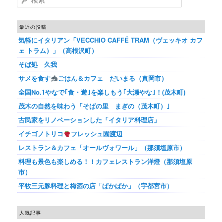
最近の投稿
気軽にイタリアン「VECCHIO CAFFÉ TRAM（ヴェッキオ カフ
ェ トラム）」（高根沢町）
そば処 久我
サメを食す
ごはん＆カフェ だいまる（真岡市）
全国No.1やなで｢食・遊｣を楽しもう｢大瀬やな｣！(茂木町)
茂木の自然を味わう「そばの里 まぎの（茂木町）｣
古民家をリノベーションした「イタリア料理店」
イチゴノトリコ
フレッシュ園渡辺
レストラン＆カフェ「オールヴォワール」（那須塩原市）
料理も景色も楽しめる！！カフェレストラン洋燈（那須塩原
市）
平牧三元豚料理と梅酒の店「ぱかぱか」（宇都宮市）
人気記事