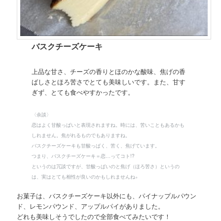
バスクチーズケーキ
上品な甘さ、チーズの香りとほのかな酸味、焦げの香
ばしさとほろ苦さでとても美味しいです。また、甘す
ぎず、とても食べやすかったです。
〈余談〉
恋はよく甘酸っぱいと表現されますね。時には、苦いこともあるかも
しれません。焦がれるものでもありますね。
バスクチーズケーキも甘酸っぱく、苦く、焦げています。
つまり、バスクチーズケーキ＝恋…ってコト!?
というのは冗談ですが、甘酸っぱいのと焦げ（ほろ苦さ）というの
。
は、実はとても相性が良いのかもしれませんね
お菓子は、バスクチーズケーキ以外にも、パイナップルパウン
ド、レモンパウンド、アップルパイがありました。
どれも美味しそうでしたので全部食べてみたいです！