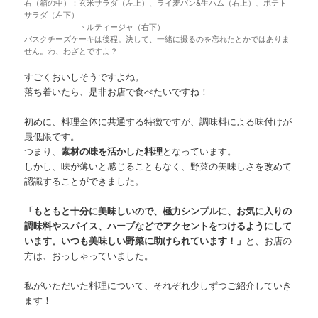
右（箱の中）：玄米サラダ（左上）、ライ麦パン&生ハム（右上）、ポテト
サラダ（左下）
トルティージャ（右下）
バスクチーズケーキは後程。決して、一緒に撮るのを忘れたとかではありま
せん。わ、わざとですよ？
すごくおいしそうですよね。
落ち着いたら、是非お店で食べたいですね！
初めに、料理全体に共通する特徴ですが、調味料による味付けが
最低限です。
つまり、
素材の味を活かした料理
となっています。
しかし、味が薄いと感じることもなく、野菜の美味しさを改めて
認識することができました。
「もともと十分に美味しいので、極力シンプルに、お気に入りの
調味料やスパイス、ハーブなどでアクセントをつけるようにして
います。いつも美味しい野菜に助けられています！」
と、お店の
方は、おっしゃっていました。
私がいただいた料理について、それぞれ少しずつご紹介していき
ます！