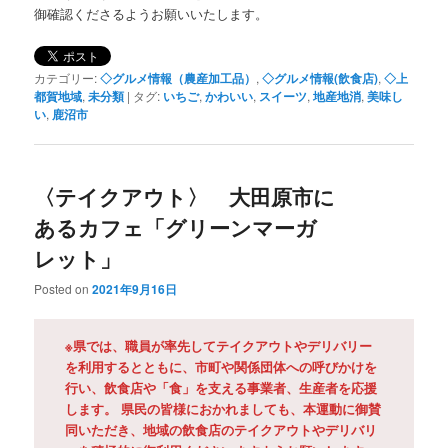
御確認くださるようお願いいたします。
カテゴリー:
◇グルメ情報（農産加工品）
,
◇グルメ情報(飲食店)
,
◇上
都賀地域
,
未分類
|
タグ:
いちご
,
かわいい
,
スイーツ
,
地産地消
,
美味し
い
,
鹿沼市
〈テイクアウト〉 大田原市に
あるカフェ「グリーンマーガ
レット」
Posted on
2021年9月16日
※県では、職員が率先してテイクアウトやデリバリー
を利用するとともに、市町や関係団体への呼びかけを
行い、飲食店や「食」を支える事業者、生産者を応援
します。 県民の皆様におかれましても、本運動に御賛
同いただき、地域の飲食店のテイクアウトやデリバリ