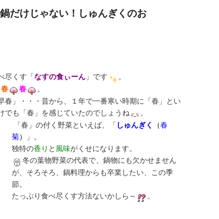
鍋だけじゃない！しゅんぎくのお
べ尽くす「
なすの食ぃーん
」です
。
春
春
。
早春」・・・昔から、１年で一番寒い時期に「春」とい
けでも「春」を感じていたのでしょうね
。
「春」の付く野菜といえば、「
しゅんぎく
（
春
菊
）
」。
独特の
香り
と
風味
がくせになります。
冬の葉物野菜の代表で、鍋物にも欠かせません
が、そろそろ、鍋料理からも卒業したい、この季
節。
たっぷり食べ尽くす方法ないかしら～
。