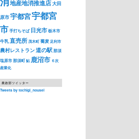
消
地産地消推進店
大田
宇都宮
宇都宮
原市
市
日光市
手打ちそば
栃木市
直売所
牛乳
蕎麦
茂木町
足利市
道の駅
農村レストラン
那須
鹿沼市
塩原市
那須町
鮎
６次
産業化
農政部ツイッター
Tweets by tochigi_nousei