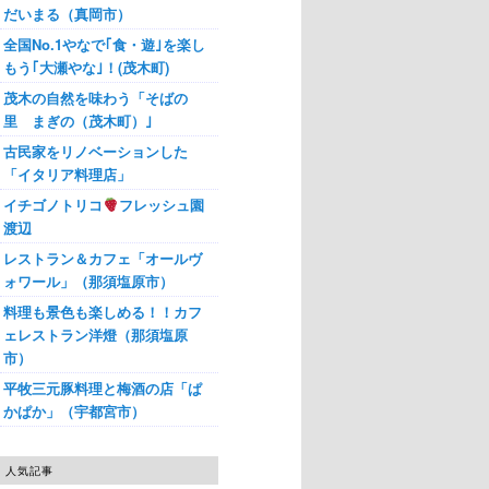
だいまる（真岡市）
全国No.1やなで｢食・遊｣を楽し
もう｢大瀬やな｣！(茂木町)
茂木の自然を味わう「そばの
里 まぎの（茂木町）｣
古民家をリノベーションした
「イタリア料理店」
イチゴノトリコ
フレッシュ園
渡辺
レストラン＆カフェ「オールヴ
ォワール」（那須塩原市）
料理も景色も楽しめる！！カフ
ェレストラン洋燈（那須塩原
市）
平牧三元豚料理と梅酒の店「ぱ
かぱか」（宇都宮市）
人気記事