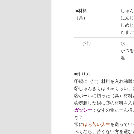
■材料
しゅん
（具）
にんじ
しめじ
たまご
（汁）
水
かつを
塩
■作り方
①鍋に（汁）材料を入れ沸騰
②しゅんぎくは３㎝くらい、
③ボールに切った（具）材料
④沸騰した鍋に③の材料を入
ガッシー
：なすの食ぃーん様
き？
常に
ほろ苦い人生
を送ってい
べくなら、苦くない方を選び