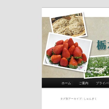
農政部職員ブ
き」
メインメニュー
ホーム
ご案内
プライバ
メインコンテンツへ移動
サブコンテンツへ移動
タグ別アーカイブ:
しゅんぎく