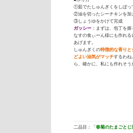
①茹でたしゅんぎくをしぼっ
②油を切ったシーチキンを加
③しょうゆをかけて完成
ガッシー
：まずは、包丁を握
なすの食ぃーん様にも作れる
あげます。
しゅんぎくの
特徴的な香りと
どよい油気がマッチ
するわね
ら、確かに、私にも作れそう
二品目：「
春菊のたまごとじ