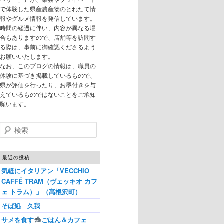
で体験した県産農産物のとれたて情
報やグルメ情報を発信しています。
時間の経過に伴い、内容が異なる場
合もありますので、店舗等を訪問す
る際は、事前に御確認くださるよう
お願いいたします。
なお、このブログの情報は、職員の
体験に基づき掲載しているもので、
県が評価を行ったり、お墨付きを与
えているものではないことをご承知
願います。
検索
最近の投稿
気軽にイタリアン「VECCHIO
CAFFÉ TRAM（ヴェッキオ カフ
ェ トラム）」（高根沢町）
そば処 久我
サメを食す
ごはん＆カフェ