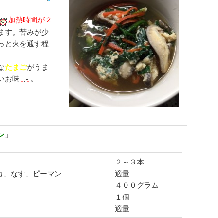
加熱時間が２
ます。苦みが少
っと火を通す程
な
たまご
がうま
いお味
。
ン
」
２～３本
カ、なす、ピーマン
適量
４００グラム
１個
適量