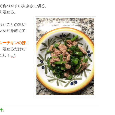
て食べやすい大きさに切る。
え混ぜる。
ったことの無い
レシピを教えて
シーチキンのほ
。混ぜるだけな
だわ！
汁
」