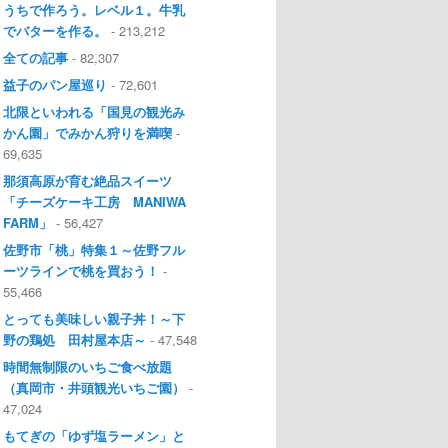
うちで作ろう。レベル１。牛乳
でバターを作る。
- 213,212
全ての記事
- 82,307
益子のパン屋巡り
- 72,601
北限といわれる「国見の観光み
かん園」でみかん狩りを満喫
-
69,635
那須高原が育む絶品スイーツ
「チーズケーキ工房 MANIWA
FARM」
- 56,427
佐野市「桃」特集１～佐野フル
ーツラインで桃を買おう！
-
55,466
とっても美味しい親子丼！～下
野の鶏処 田村屋本店～
- 47,548
時間無制限のいちご食べ放題
（真岡市・井頭観光いちご園）
-
47,024
もてぎの「ゆず塩ラーメン」と