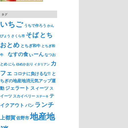
タグ
いちご
うちで作ろう
かん
そば
とち
ぴょう
さくら市
おとめ
とちぎ和牛
とちぎ和
なすの食ぃーん
なつお
牛
カ
とめ
ゆめかおり
にら
イタリアン
フェ
コロナに負けるな!! と
ちぎの地産地消元気アップ運
ジェラート
スィーツ
動
ス
テ
イーツ
スカイベリー
ステーキ
ランチ
イクアウト
パン
地産地
上都賀
佐野市