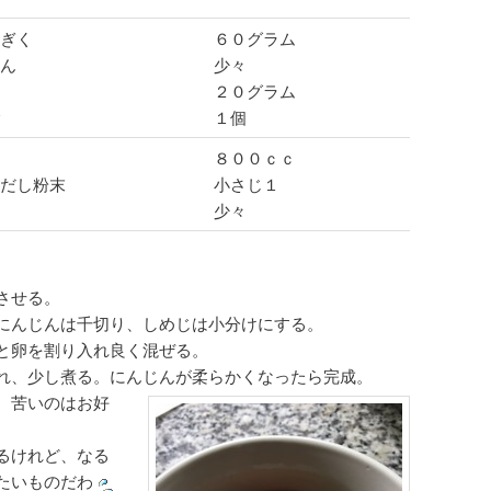
ぎく
６０グラム
ん
少々
２０グラム
１個
８００ｃｃ
だし粉末
小さじ１
少々
させる。
にんじんは千切り、しめじは小分けにする。
と卵を割り入れ良く混ぜる。
れ、少し煮る。にんじんが柔らかくなったら完成。
、苦いのはお好
るけれど、なる
たいものだわ