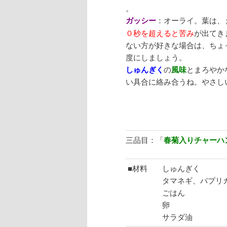
。
ガッシー
：オーライ。葉は、
０秒を超えると苦み
が出てき
ない方が好きな場合は、ちょ
度にしましょう。
しゅんぎく
の
風味
とまろやか
い具合に絡み合うね。やさし
三品目：「
春菊入りチャーハ
■材料
しゅんぎく
タマネギ、パプリ
ごはん
卵
サラダ油