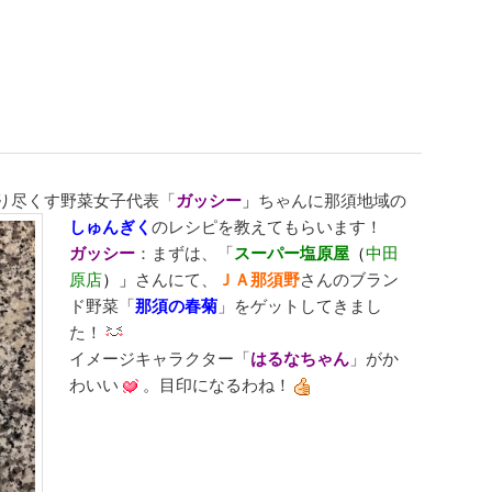
り尽くす野菜女子代表「
ガッシー
」
ちゃんに那須地域の
しゅんぎく
のレシピを教えてもらいます！
ガッシー
：まずは、「
スーパー塩原屋
（
中田
原店
）」
さんにて、
ＪＡ那須野
さんのブラン
ド野菜「
那須の春菊
」をゲットしてきまし
た！
イメージキャラクター「
はるなちゃん
」がか
わいい
。目印になるわね！