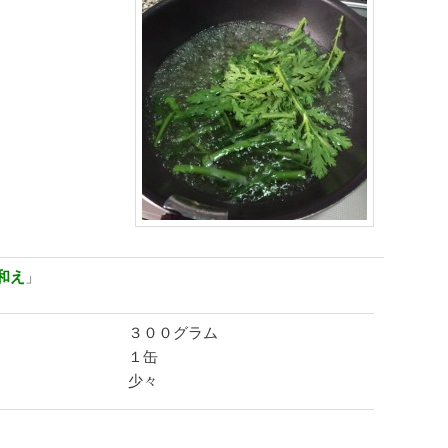
和え
」
３００グラム
１缶
少々