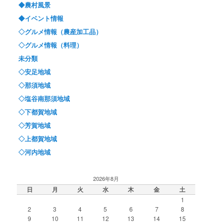
◆農村風景
◆イベント情報
◇グルメ情報（農産加工品）
◇グルメ情報（料理）
未分類
◇安足地域
◇那須地域
◇塩谷南那須地域
◇下都賀地域
◇芳賀地域
◇上都賀地域
◇河内地域
2026年8月
日
月
火
水
木
金
土
1
2
3
4
5
6
7
8
9
10
11
12
13
14
15