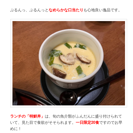
ぷるんっ、ぷるんっと
なめらかな口当たり
も心地良い逸品です。
ランチの「特鮮丼」
は、旬の魚介類がふんだんに盛り付けられて
いて、見た目で食欲がそそられます。
一日限定20食
ですのでお早
めに！