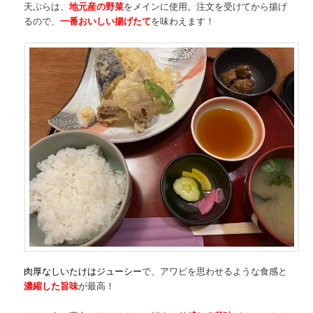
天ぷらは、
地元産の野菜
をメインに使用。注文を受けてから揚げ
るので、
一番おいしい揚げたて
を味わえます！
肉厚なしいたけはジューシー
で、アワビを思わせるような食感と
濃縮した旨味
が最高！