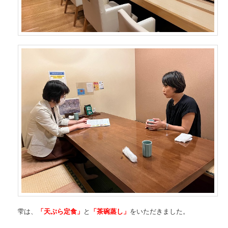
雫は、
「天ぷら定食」
と
「茶碗蒸し」
をいただきました。