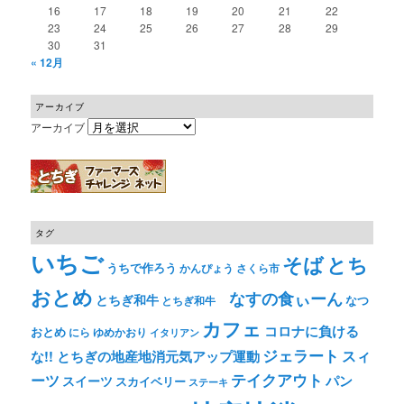
16
17
18
19
20
21
22
23
24
25
26
27
28
29
30
31
« 12月
アーカイブ
アーカイブ
タグ
いちご
そば
とち
うちで作ろう
かんぴょう
さくら市
おとめ
なすの食ぃーん
とちぎ和牛
なつ
とちぎ和牛
カフェ
コロナに負ける
おとめ
ゆめかおり
にら
イタリアン
ジェラート
スィ
な!! とちぎの地産地消元気アップ運動
テイクアウト
ーツ
パン
スイーツ
スカイベリー
ステーキ