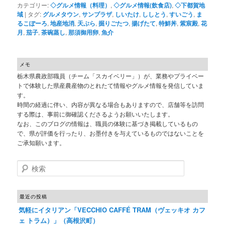
カテゴリー:
◇グルメ情報（料理）
,
◇グルメ情報(飲食店)
,
◇下都賀地
域
|
タグ:
グルメタウン
,
サンプラザ
,
しいたけ
,
ししとう
,
すいごう
,
ま
るこぽーろ
,
地産地消
,
天ぷら
,
掘りごたつ
,
揚げたて
,
特鮮丼
,
紫宸殿
,
花
月
,
茄子
,
茶碗蒸し
,
那須御用卵
,
魚介
メモ
栃木県農政部職員（チーム「スカイベリー」）が、業務やプライベー
トで体験した県産農産物のとれたて情報やグルメ情報を発信していま
す。
時間の経過に伴い、内容が異なる場合もありますので、店舗等を訪問
する際は、事前に御確認くださるようお願いいたします。
なお、このブログの情報は、職員の体験に基づき掲載しているもの
で、県が評価を行ったり、お墨付きを与えているものではないことを
ご承知願います。
検索
最近の投稿
気軽にイタリアン「VECCHIO CAFFÉ TRAM（ヴェッキオ カフ
ェ トラム）」（高根沢町）