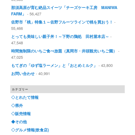
那須高原が育む絶品スイーツ「チーズケーキ工房 MANIWA
FARM」
- 56,427
佐野市「桃」特集１～佐野フルーツラインで桃を買おう！
-
55,466
とっても美味しい親子丼！～下野の鶏処 田村屋本店～
-
47,548
時間無制限のいちご食べ放題（真岡市・井頭観光いちご園）
-
47,025
もてぎの「ゆず塩ラーメン」と「おとめミルク」
- 43,800
お問い合わせ
- 40,991
カテゴリー
◇とれたて情報
◇県外
◇販売情報
◆その他
◇グルメ情報(飲食店)