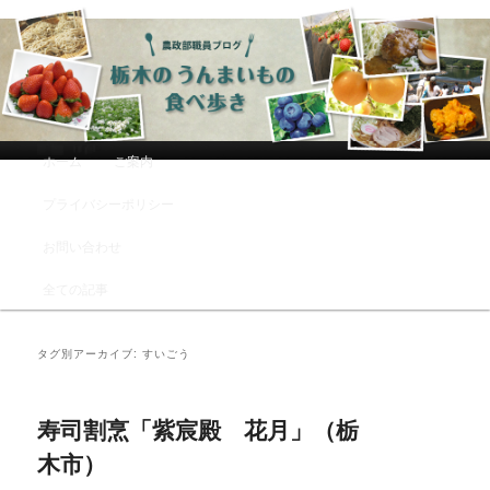
農政部職員ブログ「栃木のうんまい
もの食べ歩き」
メインメニュー
ホーム
ご案内
メインコンテンツへ移動
サブコンテンツへ移動
プライバシーポリシー
お問い合わせ
全ての記事
タグ別アーカイブ:
すいごう
寿司割烹「紫宸殿 花月」（栃
木市）