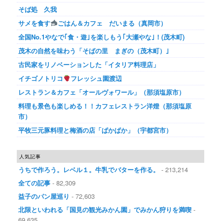
そば処 久我
サメを食す
ごはん＆カフェ だいまる（真岡市）
全国No.1やなで｢食・遊｣を楽しもう｢大瀬やな｣！(茂木町)
茂木の自然を味わう「そばの里 まぎの（茂木町）｣
古民家をリノベーションした「イタリア料理店」
イチゴノトリコ
フレッシュ園渡辺
レストラン＆カフェ「オールヴォワール」（那須塩原市）
料理も景色も楽しめる！！カフェレストラン洋燈（那須塩原
市）
平牧三元豚料理と梅酒の店「ぱかぱか」（宇都宮市）
人気記事
うちで作ろう。レベル１。牛乳でバターを作る。
- 213,214
全ての記事
- 82,309
益子のパン屋巡り
- 72,603
北限といわれる「国見の観光みかん園」でみかん狩りを満喫
-
69,635