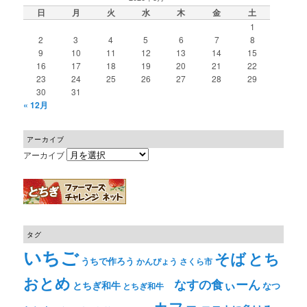
日
月
火
水
木
金
土
1
2
3
4
5
6
7
8
9
10
11
12
13
14
15
16
17
18
19
20
21
22
23
24
25
26
27
28
29
30
31
« 12月
アーカイブ
アーカイブ
タグ
いちご
そば
とち
うちで作ろう
かんぴょう
さくら市
おとめ
なすの食ぃーん
とちぎ和牛
なつ
とちぎ和牛