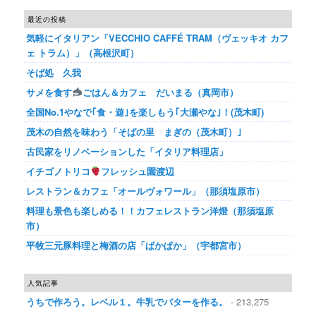
最近の投稿
気軽にイタリアン「VECCHIO CAFFÉ TRAM（ヴェッキオ カフ
ェ トラム）」（高根沢町）
そば処 久我
サメを食す
ごはん＆カフェ だいまる（真岡市）
全国No.1やなで｢食・遊｣を楽しもう｢大瀬やな｣！(茂木町)
茂木の自然を味わう「そばの里 まぎの（茂木町）｣
古民家をリノベーションした「イタリア料理店」
イチゴノトリコ
フレッシュ園渡辺
レストラン＆カフェ「オールヴォワール」（那須塩原市）
料理も景色も楽しめる！！カフェレストラン洋燈（那須塩原
市）
平牧三元豚料理と梅酒の店「ぱかぱか」（宇都宮市）
人気記事
うちで作ろう。レベル１。牛乳でバターを作る。
- 213,275