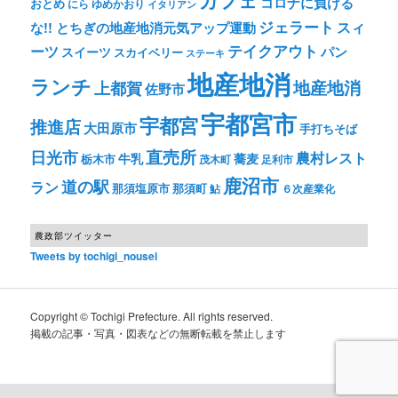
カフェ
コロナに負ける
おとめ
ゆめかおり
にら
イタリアン
ジェラート
スィ
な!! とちぎの地産地消元気アップ運動
テイクアウト
ーツ
パン
スイーツ
スカイベリー
ステーキ
地産地消
ランチ
上都賀
地産地消
佐野市
宇都宮市
宇都宮
推進店
大田原市
手打ちそば
直売所
日光市
農村レスト
牛乳
蕎麦
栃木市
茂木町
足利市
鹿沼市
道の駅
ラン
那須塩原市
那須町
鮎
６次産業化
農政部ツイッター
Tweets by tochigi_nousei
Copyright © Tochigi Prefecture. All rights reserved.
掲載の記事・写真・図表などの無断転載を禁止します