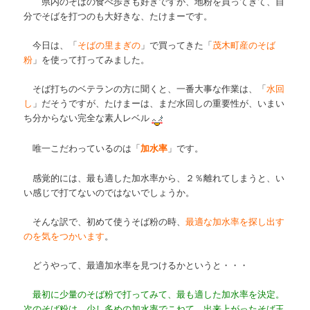
県内のそばの食べ歩きも好きですが、地粉を買ってきて、自
分でそばを打つのも大好きな、たけまーです。
今日は、「
そばの里まぎの
」で買ってきた「
茂木町産のそば
粉
」を使って打ってみました。
そば打ちのベテランの方に聞くと、一番大事な作業は、「
水回
し
」だそうですが、たけまーは、まだ水回しの重要性が、いまい
ち分からない完全な素人レベル
唯一こだわっているのは「
加水率
」です。
感覚的には、最も適した加水率から、２％離れてしまうと、い
い感じで打てないのではないでしょうか。
そんな訳で、初めて使うそば粉の時、
最適な加水率を探し出す
のを気をつかいます
。
どうやって、最適加水率を見つけるかというと・・・
最初に少量のそば粉で打ってみて、最も適した加水率を決定。
次のそば粉は、少し多めの加水率でこねて、出来上がったそば玉