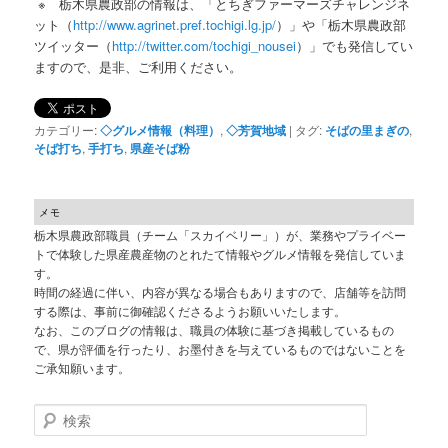
※ 栃木県農政部の情報は、「とちぎファーマーズチャレンジネ
ット（
http://www.agrinet.pref.tochigi.lg.jp/
）」や「栃木県農政部
ツイッター（
http://twitter.com/tochigi_nousei
）」でも発信してい
ますので、是非、ご利用ください。
カテゴリー:
◇グルメ情報（料理）
,
◇芳賀地域
|
タグ:
そばの里まぎの
,
そば打ち
,
手打ち
,
県産そば粉
メモ
栃木県農政部職員（チーム「スカイベリー」）が、業務やプライベー
トで体験した県産農産物のとれたて情報やグルメ情報を発信していま
す。
時間の経過に伴い、内容が異なる場合もありますので、店舗等を訪問
する際は、事前に御確認くださるようお願いいたします。
なお、このブログの情報は、職員の体験に基づき掲載しているもの
で、県が評価を行ったり、お墨付きを与えているものではないことを
ご承知願います。
検索