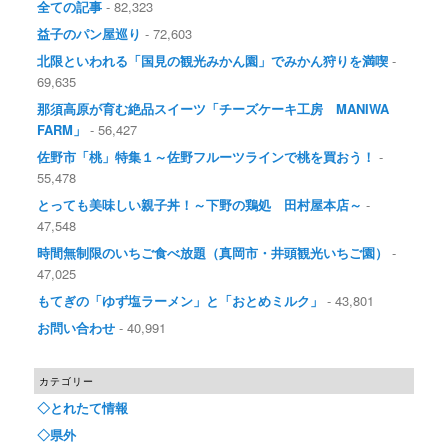
全ての記事
- 82,323
益子のパン屋巡り
- 72,603
北限といわれる「国見の観光みかん園」でみかん狩りを満喫
-
69,635
那須高原が育む絶品スイーツ「チーズケーキ工房 MANIWA
FARM」
- 56,427
佐野市「桃」特集１～佐野フルーツラインで桃を買おう！
-
55,478
とっても美味しい親子丼！～下野の鶏処 田村屋本店～
-
47,548
時間無制限のいちご食べ放題（真岡市・井頭観光いちご園）
-
47,025
もてぎの「ゆず塩ラーメン」と「おとめミルク」
- 43,801
お問い合わせ
- 40,991
カテゴリー
◇とれたて情報
◇県外