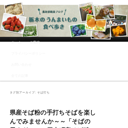
農政部職員ブログ「栃木のうんまい
もの食べ歩き」
メインメニュー
ホーム
ご案内
メインコンテンツへ移動
サブコンテンツへ移動
プライバシーポリシー
お問い合わせ
全ての記事
タグ別アーカイブ:
そば打ち
県産そば粉の手打ちそばを楽し
んでみませんか～～「そばの