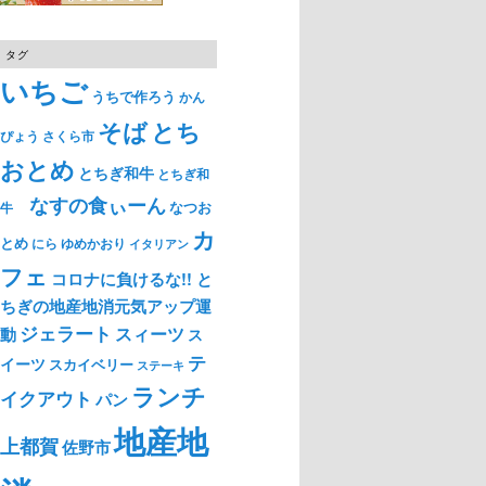
タグ
いちご
うちで作ろう
かん
そば
とち
ぴょう
さくら市
おとめ
とちぎ和牛
とちぎ和
なすの食ぃーん
なつお
牛
カ
とめ
ゆめかおり
にら
イタリアン
フェ
コロナに負けるな!! と
ちぎの地産地消元気アップ運
ジェラート
スィーツ
動
ス
テ
イーツ
スカイベリー
ステーキ
ランチ
イクアウト
パン
地産地
上都賀
佐野市