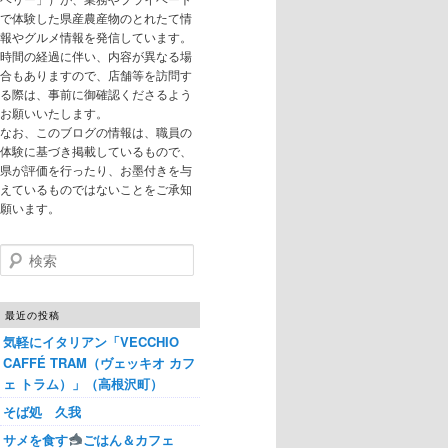
で体験した県産農産物のとれたて情
報やグルメ情報を発信しています。
時間の経過に伴い、内容が異なる場
合もありますので、店舗等を訪問す
る際は、事前に御確認くださるよう
お願いいたします。
なお、このブログの情報は、職員の
体験に基づき掲載しているもので、
県が評価を行ったり、お墨付きを与
えているものではないことをご承知
願います。
検索
最近の投稿
気軽にイタリアン「VECCHIO
CAFFÉ TRAM（ヴェッキオ カフ
ェ トラム）」（高根沢町）
そば処 久我
サメを食す
ごはん＆カフェ