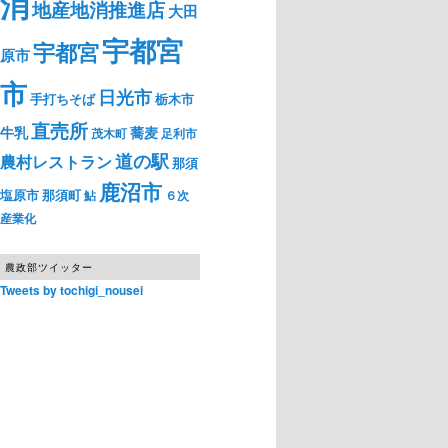
消
地産地消推進店
大田
宇都宮
宇都宮
原市
市
日光市
手打ちそば
栃木市
直売所
牛乳
蕎麦
茂木町
足利市
道の駅
農村レストラン
那須
鹿沼市
塩原市
那須町
鮎
６次
産業化
農政部ツイッター
Tweets by tochigi_nousei