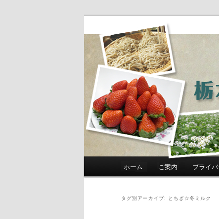
農政部職員ブ
き」
メインメニュー
ホーム
ご案内
プライバ
メインコンテンツへ移動
サブコンテンツへ移動
タグ別アーカイブ:
とちぎ☆冬ミルク