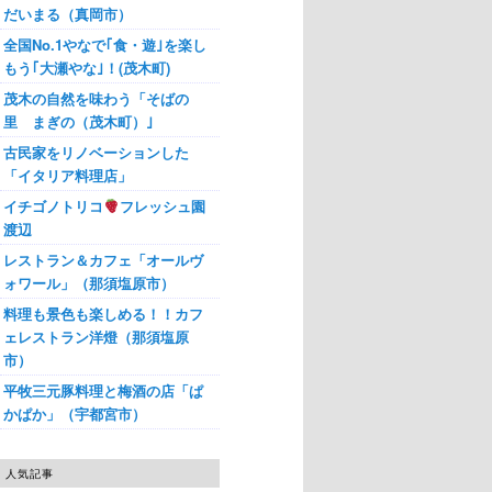
だいまる（真岡市）
全国No.1やなで｢食・遊｣を楽し
もう｢大瀬やな｣！(茂木町)
茂木の自然を味わう「そばの
里 まぎの（茂木町）｣
古民家をリノベーションした
「イタリア料理店」
イチゴノトリコ
フレッシュ園
渡辺
レストラン＆カフェ「オールヴ
ォワール」（那須塩原市）
料理も景色も楽しめる！！カフ
ェレストラン洋燈（那須塩原
市）
平牧三元豚料理と梅酒の店「ぱ
かぱか」（宇都宮市）
人気記事