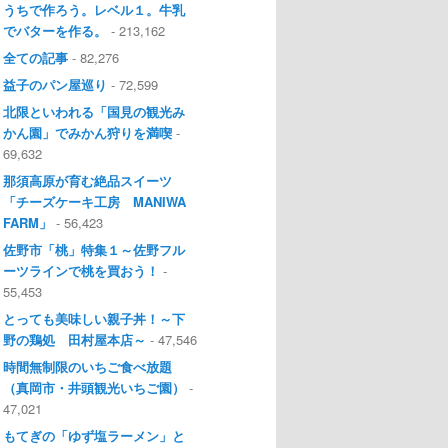
うちで作ろう。レベル１。牛乳
でバターを作る。
- 213,162
全ての記事
- 82,276
益子のパン屋巡り
- 72,599
北限といわれる「国見の観光み
かん園」でみかん狩りを満喫
-
69,632
那須高原が育む絶品スイーツ
「チーズケーキ工房 MANIWA
FARM」
- 56,423
佐野市「桃」特集１～佐野フル
ーツラインで桃を買おう！
-
55,453
とっても美味しい親子丼！～下
野の鶏処 田村屋本店～
- 47,546
時間無制限のいちご食べ放題
（真岡市・井頭観光いちご園）
-
47,021
もてぎの「ゆず塩ラーメン」と