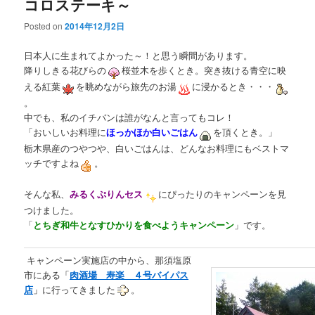
コロステーキ～
Posted on
2014年12月2日
日本人に生まれてよかった～！と思う瞬間があります。
降りしきる花びらの
桜並木を歩くとき。突き抜ける青空に映
える紅葉
を眺めながら旅先のお湯
に浸かるとき・・・
。
中でも、私のイチバンは誰がなんと言ってもコレ！
「おいしいお料理に
ほっかほか白いごはん
を頂くとき。」
栃木県産のつやつや、白いごはんは、どんなお料理にもベストマ
ッチですよね
。
そんな私、
みるくぷりんセス
にぴったりのキャンペーンを見
つけました。
「
とちぎ和牛となすひかりを食べようキャンペーン
」です。
キャンペーン実施店の中から、那須塩原
市にある
「
肉酒場 寿楽 ４
号バイパス
店
」
に行ってきました
。