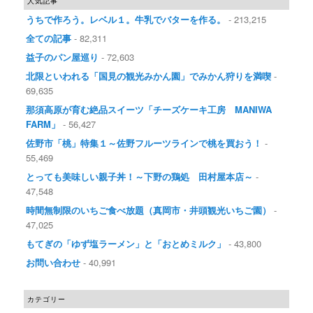
人気記事
うちで作ろう。レベル１。牛乳でバターを作る。
- 213,215
全ての記事
- 82,311
益子のパン屋巡り
- 72,603
北限といわれる「国見の観光みかん園」でみかん狩りを満喫
-
69,635
那須高原が育む絶品スイーツ「チーズケーキ工房 MANIWA
FARM」
- 56,427
佐野市「桃」特集１～佐野フルーツラインで桃を買おう！
-
55,469
とっても美味しい親子丼！～下野の鶏処 田村屋本店～
-
47,548
時間無制限のいちご食べ放題（真岡市・井頭観光いちご園）
-
47,025
もてぎの「ゆず塩ラーメン」と「おとめミルク」
- 43,800
お問い合わせ
- 40,991
カテゴリー