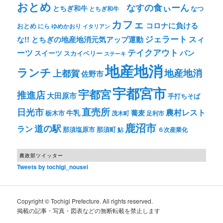
おとめ
なすの食ぃーん
とちぎ和牛
なつ
とちぎ和牛
カフェ
コロナに負ける
おとめ
ゆめかおり
にら
イタリアン
ジェラート
スィ
な!! とちぎの地産地消元気アップ運動
テイクアウト
ーツ
パン
スイーツ
スカイベリー
ステーキ
地産地消
ランチ
上都賀
地産地消
佐野市
宇都宮市
宇都宮
推進店
大田原市
手打ちそば
直売所
日光市
農村レスト
牛乳
蕎麦
栃木市
茂木町
足利市
鹿沼市
道の駅
ラン
那須塩原市
那須町
鮎
６次産業化
農政部ツイッター
Tweets by tochigi_nousei
Copyright © Tochigi Prefecture. All rights reserved.
掲載の記事・写真・図表などの無断転載を禁止します