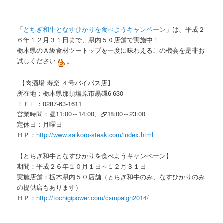
「
とちぎ和牛となすひかりを食べようキャンペーン
」は、平成２
６年１２月３１日まで、県内５０店舗で実施中！
栃木県のＡ級食材ツートップを一度に味わえるこの機会を是非お
試しください
。
【肉酒場 寿楽 ４号バイパス店】
所在地：栃木県那須塩原市黒磯6-630
ＴＥＬ：0287-63-1611
営業時間：昼11:00～14:00、夕18:00～23:00
定休日：月曜日
ＨＰ：
http://www.saikoro-steak.com/index.html
【とちぎ和牛となすひかりを食べようキャンペーン】
期間：平成２６年１０月１日～１２月３１日
実施店舗：栃木県内５０店舗（とちぎ和牛のみ、なすひかりのみ
の提供店もあります）
ＨＰ：
http://tochigipower.com/campaign2014/