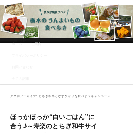
農政部職員ブログ「栃木のうんまい
もの食べ歩き」
メインメニュー
ホーム
ご案内
メインコンテンツへ移動
サブコンテンツへ移動
プライバシーポリシー
お問い合わせ
全ての記事
タグ別アーカイブ:
とちぎ和牛となすひかりを食べようキャンペーン
ほっかほっか“白いごはん”に
合う♪～寿楽のとちぎ和牛サイ