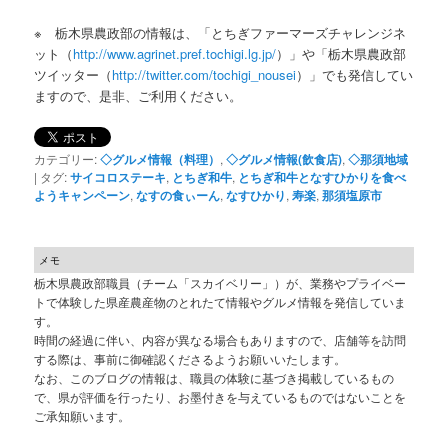
※ 栃木県農政部の情報は、「とちぎファーマーズチャレンジネ
ット（
http://www.agrinet.pref.tochigi.lg.jp/
）」や「栃木県農政部
ツイッター（
http://twitter.com/tochigi_nousei
）」でも発信してい
ますので、是非、ご利用ください。
カテゴリー:
◇グルメ情報（料理）
,
◇グルメ情報(飲食店)
,
◇那須地域
|
タグ:
サイコロステーキ
,
とちぎ和牛
,
とちぎ和牛となすひかりを食べ
ようキャンペーン
,
なすの食ぃーん
,
なすひかり
,
寿楽
,
那須塩原市
メモ
栃木県農政部職員（チーム「スカイベリー」）が、業務やプライベー
トで体験した県産農産物のとれたて情報やグルメ情報を発信していま
す。
時間の経過に伴い、内容が異なる場合もありますので、店舗等を訪問
する際は、事前に御確認くださるようお願いいたします。
なお、このブログの情報は、職員の体験に基づき掲載しているもの
で、県が評価を行ったり、お墨付きを与えているものではないことを
ご承知願います。