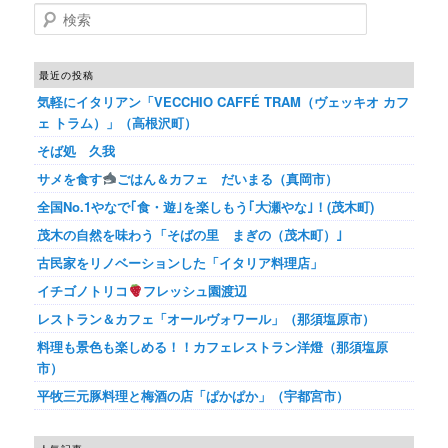
検索
最近の投稿
気軽にイタリアン「VECCHIO CAFFÉ TRAM（ヴェッキオ カフ
ェ トラム）」（高根沢町）
そば処 久我
サメを食す
ごはん＆カフェ だいまる（真岡市）
全国No.1やなで｢食・遊｣を楽しもう｢大瀬やな｣！(茂木町)
茂木の自然を味わう「そばの里 まぎの（茂木町）｣
古民家をリノベーションした「イタリア料理店」
イチゴノトリコ
フレッシュ園渡辺
レストラン＆カフェ「オールヴォワール」（那須塩原市）
料理も景色も楽しめる！！カフェレストラン洋燈（那須塩原
市）
平牧三元豚料理と梅酒の店「ぱかぱか」（宇都宮市）