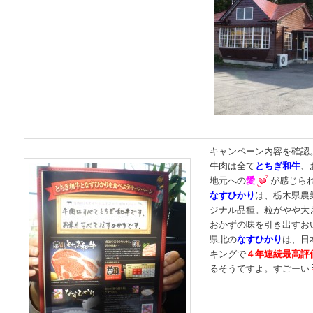
キャンペーン内容を確認
牛肉は全て
とちぎ和牛
、
地元への
愛
が感じら
なすひかり
は、栃木県農
ジナル品種。粒がやや大
おかずの味を引き出すお
県北の
なすひかり
は、日
キングで
４年連続最高評
るそうですよ。すごーい