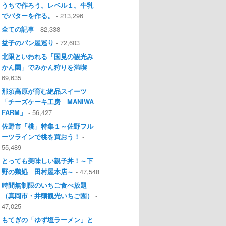
うちで作ろう。レベル１。牛乳
でバターを作る。
- 213,296
全ての記事
- 82,338
益子のパン屋巡り
- 72,603
北限といわれる「国見の観光み
かん園」でみかん狩りを満喫
-
69,635
那須高原が育む絶品スイーツ
「チーズケーキ工房 MANIWA
FARM」
- 56,427
佐野市「桃」特集１～佐野フル
ーツラインで桃を買おう！
-
55,489
とっても美味しい親子丼！～下
野の鶏処 田村屋本店～
- 47,548
時間無制限のいちご食べ放題
（真岡市・井頭観光いちご園）
-
47,025
もてぎの「ゆず塩ラーメン」と