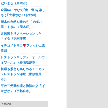
だいまる（真岡市）
全国No.1やなで｢食・遊｣を楽し
もう｢大瀬やな｣！(茂木町)
茂木の自然を味わう「そばの
里 まぎの（茂木町）｣
古民家をリノベーションした
「イタリア料理店」
イチゴノトリコ
フレッシュ園
渡辺
レストラン＆カフェ「オールヴ
ォワール」（那須塩原市）
料理も景色も楽しめる！！カフ
ェレストラン洋燈（那須塩原
市）
平牧三元豚料理と梅酒の店「ぱ
かぱか」（宇都宮市）
人気記事