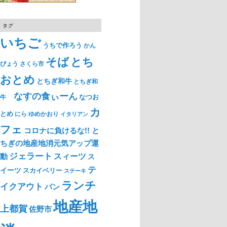
タグ
いちご
うちで作ろう
かん
そば
とち
ぴょう
さくら市
おとめ
とちぎ和牛
とちぎ和
なすの食ぃーん
なつお
牛
カ
とめ
ゆめかおり
にら
イタリアン
フェ
コロナに負けるな!! と
ちぎの地産地消元気アップ運
ジェラート
スィーツ
動
ス
テ
イーツ
スカイベリー
ステーキ
ランチ
イクアウト
パン
地産地
上都賀
佐野市