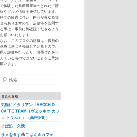
で体験した県産農産物のとれたて情
報やグルメ情報を発信しています。
時間の経過に伴い、内容が異なる場
合もありますので、店舗等を訪問す
る際は、事前に御確認くださるよう
お願いいたします。
なお、このブログの情報は、職員の
体験に基づき掲載しているもので、
県が評価を行ったり、お墨付きを与
えているものではないことをご承知
願います。
検索
最近の投稿
気軽にイタリアン「VECCHIO
CAFFÉ TRAM（ヴェッキオ カフ
ェ トラム）」（高根沢町）
そば処 久我
サメを食す
ごはん＆カフェ