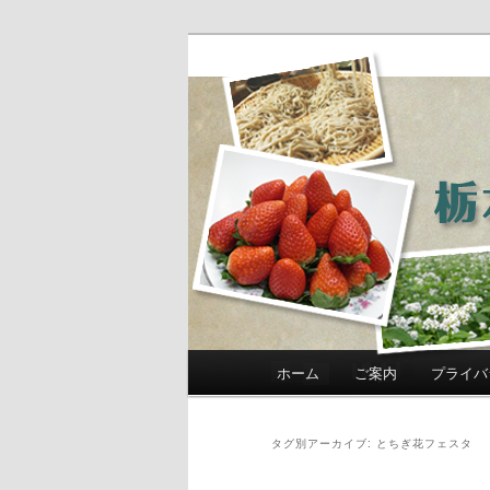
農政部職員ブ
き」
メインメニュー
ホーム
ご案内
プライバ
メインコンテンツへ移動
サブコンテンツへ移動
タグ別アーカイブ:
とちぎ花フェスタ