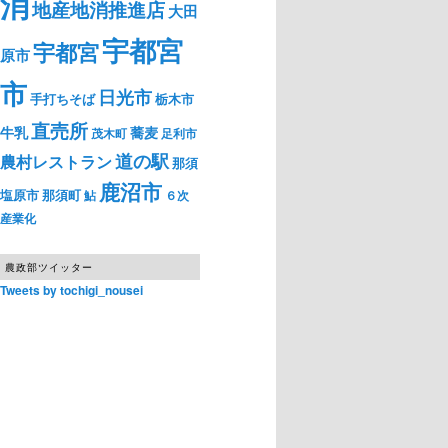
消
地産地消推進店
大田
宇都宮
宇都宮
原市
市
日光市
手打ちそば
栃木市
直売所
牛乳
蕎麦
茂木町
足利市
道の駅
農村レストラン
那須
鹿沼市
塩原市
那須町
鮎
６次
産業化
農政部ツイッター
Tweets by tochigi_nousei