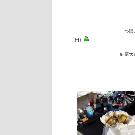
一つ購入（2
円）
結構大きい