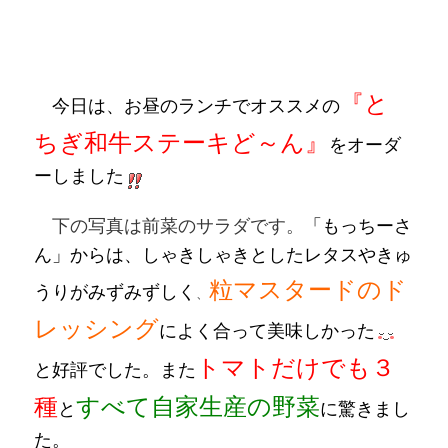
『と
今日は、お昼のランチでオススメの
ちぎ和牛ステーキど～ん』
をオーダ
ーしました
下の写真は前菜のサラダです。
「もっちーさ
ん」からは、しゃきしゃきとしたレタスやきゅ
粒マスタードのド
うりがみずみずしく
、
レッシング
によく合って美味しかった
トマトだけでも
３
と好評でした。また
種
すべて
自家生産の野菜
と
に驚きまし
た。