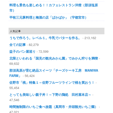
料理も景色も楽しめる！！カフェレストラン洋燈（那須塩原
市）
平牧三元豚料理と梅酒の店「ぱかぱか」（宇都宮市）
人気記事
うちで作ろう。レベル１。牛乳でバターを作る。
- 213,162
全ての記事
- 82,279
益子のパン屋巡り
- 72,599
北限といわれる「国見の観光みかん園」でみかん狩りを満喫
-
69,632
那須高原が育む絶品スイーツ「チーズケーキ工房 MANIWA
FARM」
- 56,424
佐野市「桃」特集１～佐野フルーツラインで桃を買おう！
-
55,454
とっても美味しい親子丼！～下野の鶏処 田村屋本店～
-
47,546
時間無制限のいちご食べ放題（真岡市・井頭観光いちご園）
-
47,021