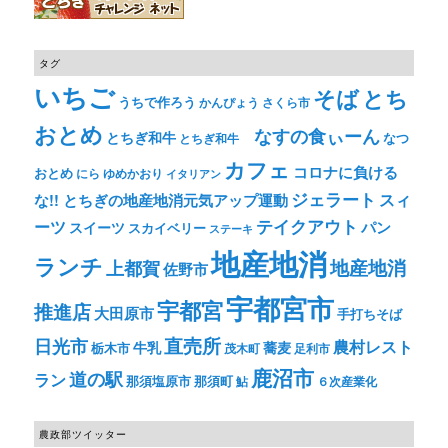
タグ
いちご
そば
とち
うちで作ろう
かんぴょう
さくら市
おとめ
なすの食ぃーん
とちぎ和牛
なつ
とちぎ和牛
カフェ
コロナに負ける
おとめ
ゆめかおり
にら
イタリアン
ジェラート
スィ
な!! とちぎの地産地消元気アップ運動
テイクアウト
ーツ
パン
スイーツ
スカイベリー
ステーキ
地産地消
ランチ
上都賀
地産地消
佐野市
宇都宮市
宇都宮
推進店
大田原市
手打ちそば
直売所
日光市
農村レスト
牛乳
蕎麦
栃木市
茂木町
足利市
鹿沼市
道の駅
ラン
那須塩原市
那須町
鮎
６次産業化
農政部ツイッター