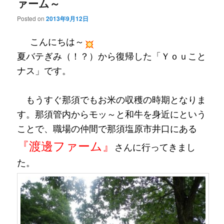
ァーム～
Posted on
2013年9月12日
こんにちは～
夏バテぎみ（！？）から復帰した「
Ｙｏｕこと
ナス」です。
もうすぐ那須でもお米の収穫の時期となりま
す。那須管内からモッ～と和牛を身近にという
ことで、職場の仲間で
那須塩原市井口にある
『渡邊ファーム』
さんに行ってきまし
た。