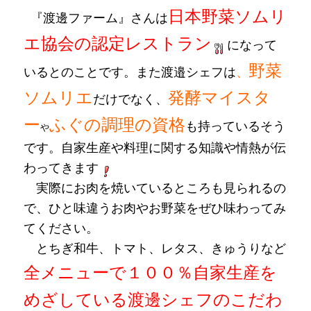
日本野菜ソムリ
『渡邊ファーム』さんは
エ協会の認定レストラン
になって
野菜
いるとのことです。また渡
邉シェフは
、
ソムリエ
発酵マイスタ
だけでなく、
ー
ふぐの調理の資格
も持っているそう
や
です。自家生産や料理に関する知識や情熱が伝
わってきます
実際にお肉を焼いているところも見られるの
で、ひと味違うお肉やお野菜をぜひ味わってみ
てください。
とちぎ和牛、
トマト、レタス、きゅうりなど
全メニューで１００％自家生産を
めざしている渡邊シェフのこだわ