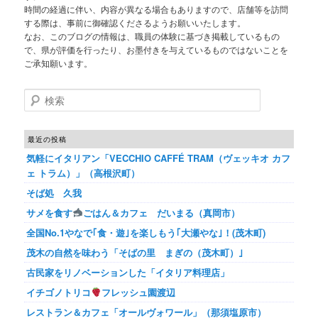
時間の経過に伴い、内容が異なる場合もありますので、店舗等を訪問
する際は、事前に御確認くださるようお願いいたします。
なお、このブログの情報は、職員の体験に基づき掲載しているもの
で、県が評価を行ったり、お墨付きを与えているものではないことを
ご承知願います。
検索
最近の投稿
気軽にイタリアン「VECCHIO CAFFÉ TRAM（ヴェッキオ カフ
ェ トラム）」（高根沢町）
そば処 久我
サメを食す
ごはん＆カフェ だいまる（真岡市）
全国No.1やなで｢食・遊｣を楽しもう｢大瀬やな｣！(茂木町)
茂木の自然を味わう「そばの里 まぎの（茂木町）｣
古民家をリノベーションした「イタリア料理店」
イチゴノトリコ
フレッシュ園渡辺
レストラン＆カフェ「オールヴォワール」（那須塩原市）