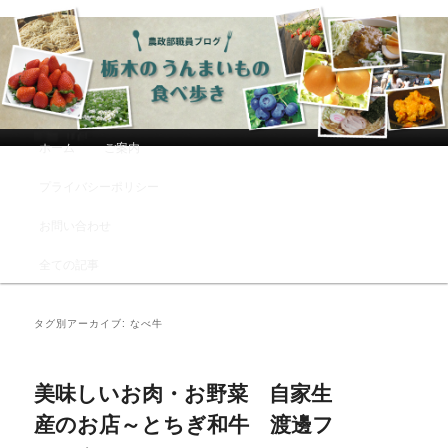
農政部職員ブログ「栃木のうんまい
もの食べ歩き」
メインメニュー
ホーム
ご案内
メインコンテンツへ移動
サブコンテンツへ移動
プライバシーポリシー
お問い合わせ
全ての記事
タグ別アーカイブ:
なべ牛
美味しいお肉・お野菜 自家生
産のお店～とちぎ和牛 渡邊フ