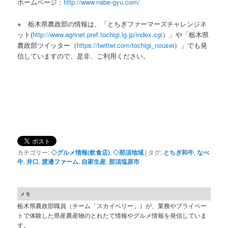
ホームページ：
http://www.nabe-gyu.com/
※ 栃木県農政部の情報は、「とちぎファーマーズチャレンジネ
ット(
http://www.agrinet.pref.tochigi.lg.jp/index.cgi
）」や「栃木県
農政部ツイッター（
https://twitter.com/tochigi_nousei
）」でも発
信していますので、是非、ご利用ください。
カテゴリー:
◇グルメ情報(飲食店)
,
◇那須地域
|
タグ:
とちぎ和牛
,
なべ
牛
,
井口
,
渡邊ファーム
,
自家生産
,
那須塩原市
メモ
栃木県農政部職員（チーム「スカイベリー」）が、業務やプライベー
トで体験した県産農産物のとれたて情報やグルメ情報を発信していま
す。