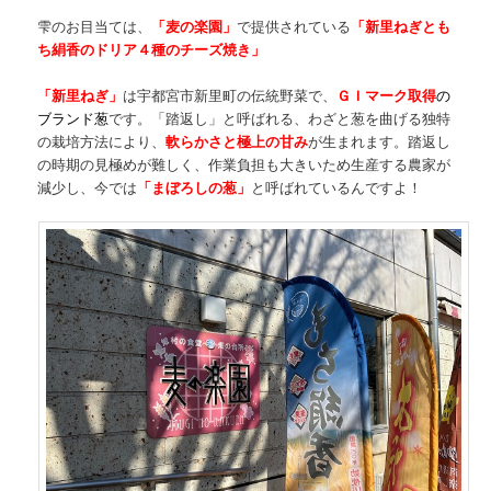
雫のお目当ては、
「麦の楽園」
で提供されている
「新里ねぎとも
ち絹香のドリア４種のチーズ焼き」
「新里ねぎ」
は宇都宮市新里町の伝統野菜で、
ＧＩマーク取得
の
ブランド葱
です。「踏返し」と呼ばれる、わざと葱を曲げる独特
の栽培方法により、
軟らかさと極上の甘み
が生まれます。踏返し
の時期の見極めが難しく、作業負担も大きいため生産する農家が
減少し、今では
「まぼろしの葱」
と呼ばれているんですよ！