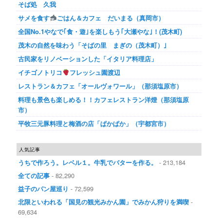
そば処 久我
サメを食す
ごはん＆カフェ だいまる（真岡市）
全国No.1やなで｢食・遊｣を楽しもう｢大瀬やな｣！(茂木町)
茂木の自然を味わう「そばの里 まぎの（茂木町）｣
古民家をリノベーションした「イタリア料理店」
イチゴノトリコ
フレッシュ園渡辺
レストラン＆カフェ「オールヴォワール」（那須塩原市）
料理も景色も楽しめる！！カフェレストラン洋燈（那須塩原
市）
平牧三元豚料理と梅酒の店「ぱかぱか」（宇都宮市）
人気記事
うちで作ろう。レベル１。牛乳でバターを作る。
- 213,184
全ての記事
- 82,290
益子のパン屋巡り
- 72,599
北限といわれる「国見の観光みかん園」でみかん狩りを満喫
-
69,634