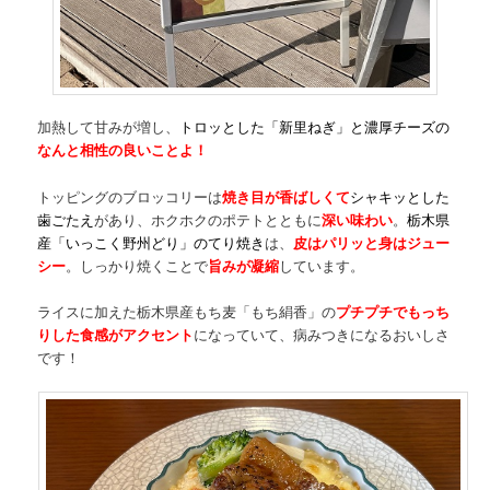
加熱して甘みが増し、
トロッとした「新里ねぎ」と濃厚チーズの
なんと相性の良いことよ！
トッピングのブロッコリーは
焼き目が香ばしくて
シャキッとした
歯ごたえ
があり、ホクホクのポテトとともに
深い味わい
。
栃木県
産「いっこく野州どり」のてり焼き
は、
皮はパリッと身はジュー
シー
。しっかり焼くことで
旨みが凝縮
しています。
ライスに加えた栃木県産もち麦「もち絹香」の
プチプチでもっち
りした食感がアクセント
になっていて、病みつきになるおいしさ
です！