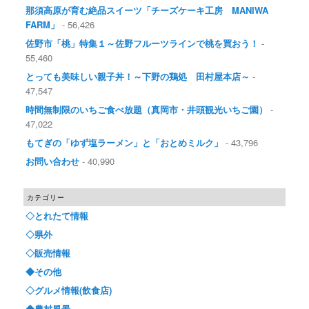
那須高原が育む絶品スイーツ「チーズケーキ工房 MANIWA
FARM」
- 56,426
佐野市「桃」特集１～佐野フルーツラインで桃を買おう！
-
55,460
とっても美味しい親子丼！～下野の鶏処 田村屋本店～
-
47,547
時間無制限のいちご食べ放題（真岡市・井頭観光いちご園）
-
47,022
もてぎの「ゆず塩ラーメン」と「おとめミルク」
- 43,796
お問い合わせ
- 40,990
カテゴリー
◇とれたて情報
◇県外
◇販売情報
◆その他
◇グルメ情報(飲食店)
◆農村風景