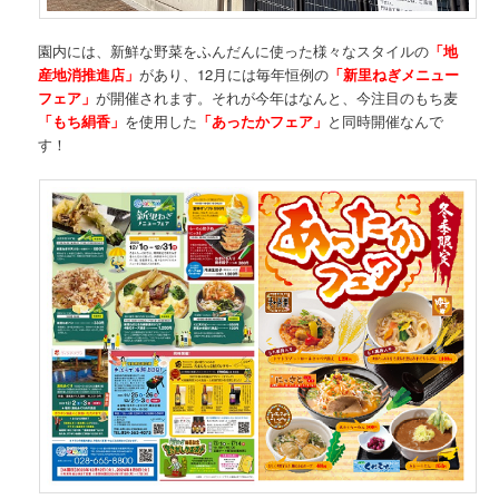
園内には、新鮮な野菜をふんだんに使った様々なスタイルの
「地
産地消推進店」
があり、12月には毎年恒例の
「新里ねぎメニュー
フェア」
が開催されます。それが今年はなんと、今注目のもち麦
「もち絹香」
を使用した
「あったかフェア」
と同時開催なんで
す！