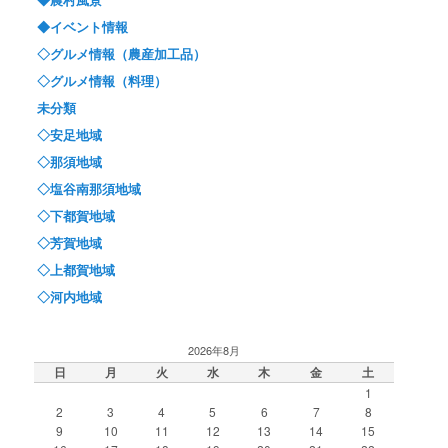
◆イベント情報
◇グルメ情報（農産加工品）
◇グルメ情報（料理）
未分類
◇安足地域
◇那須地域
◇塩谷南那須地域
◇下都賀地域
◇芳賀地域
◇上都賀地域
◇河内地域
2026年8月
日
月
火
水
木
金
土
1
2
3
4
5
6
7
8
9
10
11
12
13
14
15