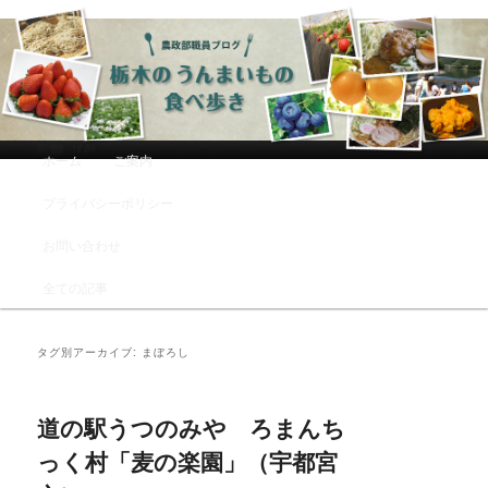
農政部職員ブログ「栃木のうんまい
もの食べ歩き」
メインメニュー
ホーム
ご案内
メインコンテンツへ移動
サブコンテンツへ移動
プライバシーポリシー
お問い合わせ
全ての記事
タグ別アーカイブ:
まぼろし
道の駅うつのみや ろまんち
っく村「麦の楽園」（宇都宮