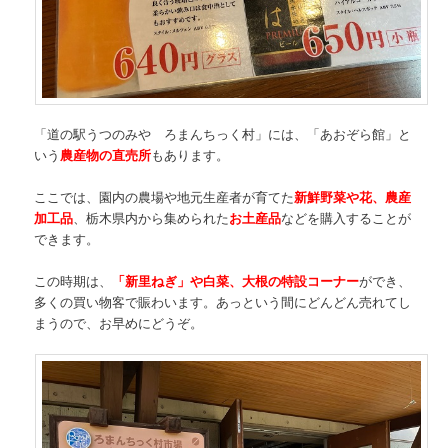
「道の駅うつのみや ろまんちっく村」には、「あおぞら館」と
いう
農産物の直売所
もあります。
ここでは、園内の農場や地元生産者が育てた
新鮮野菜や花、農産
加工品
、栃木県内から集められた
お土産品
などを購入することが
できます。
この時期は、
「新里ねぎ」や白菜、大根の特設コーナー
ができ、
多くの買い物客で賑わいます。あっという間にどんどん売れてし
まうので、お早めにどうぞ。