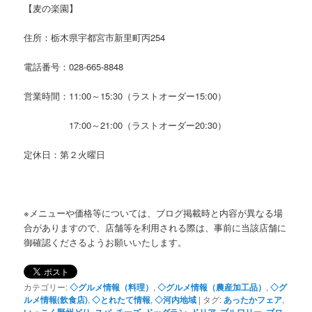
【麦の楽園】
住所：栃木県宇都宮市新里町丙254
電話番号：028-665-8848
営業時間：11:00～15:30（ラストオーダー15:00）
17:00～21:00（ラストオーダー20:30）
定休日：第２火曜日
※メニューや価格等については、ブログ掲載時と内容が異なる場
合がありますので、店舗等を利用される際は、事前に当該店舗に
御確認くださるようお願いいたします。
カテゴリー:
◇グルメ情報（料理）
,
◇グルメ情報（農産加工品）
,
◇グ
ルメ情報(飲食店)
,
◇とれたて情報
,
◇河内地域
|
タグ:
あったかフェア
,
いっこく野州どり
,
スパ
,
チーズ
,
ドッグラン
,
ドリア
,
ブルワリー
,
ブロ