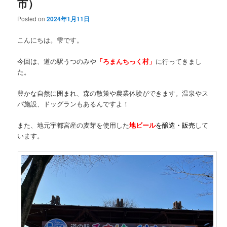
市）
Posted on
2024年1月11日
こんにちは。雫です。
今回は、道の駅うつのみや
「ろまんちっく村」
に行ってきまし
た。
豊かな自然に囲まれ、森の散策や農業体験ができます。温泉やス
パ施設、ドッグランもあるんですよ！
また、地元宇都宮産の麦芽を使用した
地ビール
を醸造・販売
して
います。