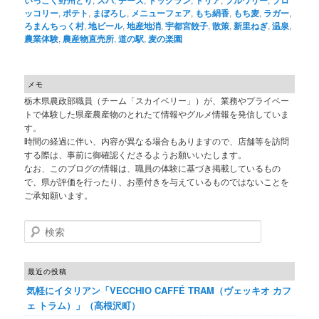
ッコリー
,
ポテト
,
まぼろし
,
メニューフェア
,
もち絹香
,
もち麦
,
ラガー
,
ろまんちっく村
,
地ビール
,
地産地消
,
宇都宮餃子
,
散策
,
新里ねぎ
,
温泉
,
農業体験
,
農産物直売所
,
道の駅
,
麦の楽園
メモ
栃木県農政部職員（チーム「スカイベリー」）が、業務やプライベー
トで体験した県産農産物のとれたて情報やグルメ情報を発信していま
す。
時間の経過に伴い、内容が異なる場合もありますので、店舗等を訪問
する際は、事前に御確認くださるようお願いいたします。
なお、このブログの情報は、職員の体験に基づき掲載しているもの
で、県が評価を行ったり、お墨付きを与えているものではないことを
ご承知願います。
検索
最近の投稿
気軽にイタリアン「VECCHIO CAFFÉ TRAM（ヴェッキオ カフ
ェ トラム）」（高根沢町）