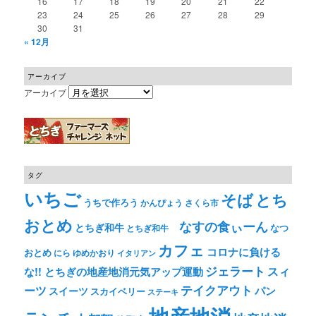
16
17
18
19
20
21
22
23
24
25
26
27
28
29
30
31
« 12月
アーカイブ
アーカイブ
タグ
いちご
そば
とち
うちで作ろう
かんぴょう
さくら市
おとめ
なすの食ぃーん
とちぎ和牛
なつ
とちぎ和牛
カフェ
コロナに負ける
おとめ
ゆめかおり
にら
イタリアン
ジェラート
スィ
な!! とちぎの地産地消元気アップ運動
テイクアウト
ーツ
パン
スイーツ
スカイベリー
ステーキ
地産地消