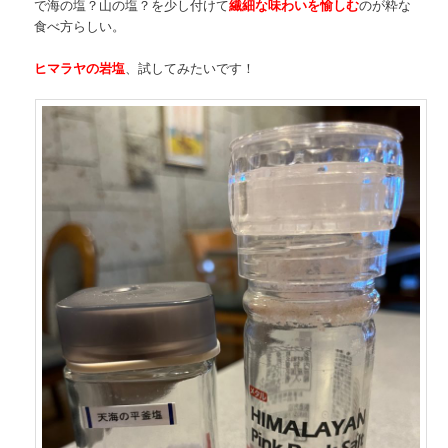
で海の塩？山の塩？を少し付けて
繊細な味わいを愉しむ
のが粋な
食べ方らしい。
ヒマラヤの岩塩
、試してみたいです！