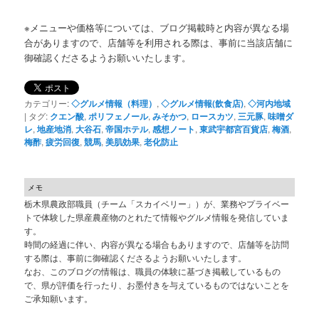
※メニューや価格等については、ブログ掲載時と内容が異なる場
合がありますので、店舗等を利用される際は、事前に当該店舗に
御確認くださるようお願いいたします。
カテゴリー:
◇グルメ情報（料理）
,
◇グルメ情報(飲食店)
,
◇河内地域
|
タグ:
クエン酸
,
ポリフェノール
,
みそかつ
,
ロースカツ
,
三元豚
,
味噌ダ
レ
,
地産地消
,
大谷石
,
帝国ホテル
,
感想ノート
,
東武宇都宮百貨店
,
梅酒
,
梅酢
,
疲労回復
,
競馬
,
美肌効果
,
老化防止
メモ
栃木県農政部職員（チーム「スカイベリー」）が、業務やプライベー
トで体験した県産農産物のとれたて情報やグルメ情報を発信していま
す。
時間の経過に伴い、内容が異なる場合もありますので、店舗等を訪問
する際は、事前に御確認くださるようお願いいたします。
なお、このブログの情報は、職員の体験に基づき掲載しているもの
で、県が評価を行ったり、お墨付きを与えているものではないことを
ご承知願います。