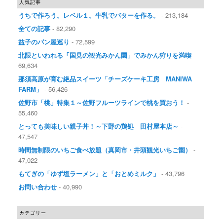
人気記事
うちで作ろう。レベル１。牛乳でバターを作る。
- 213,184
全ての記事
- 82,290
益子のパン屋巡り
- 72,599
北限といわれる「国見の観光みかん園」でみかん狩りを満喫
-
69,634
那須高原が育む絶品スイーツ「チーズケーキ工房 MANIWA
FARM」
- 56,426
佐野市「桃」特集１～佐野フルーツラインで桃を買おう！
-
55,460
とっても美味しい親子丼！～下野の鶏処 田村屋本店～
-
47,547
時間無制限のいちご食べ放題（真岡市・井頭観光いちご園）
-
47,022
もてぎの「ゆず塩ラーメン」と「おとめミルク」
- 43,796
お問い合わせ
- 40,990
カテゴリー