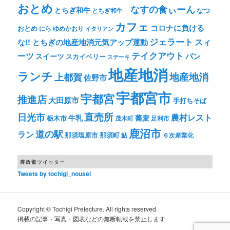
おとめ
なすの食ぃーん
とちぎ和牛
なつ
とちぎ和牛
カフェ
コロナに負ける
おとめ
ゆめかおり
にら
イタリアン
ジェラート
スィ
な!! とちぎの地産地消元気アップ運動
テイクアウト
ーツ
パン
スイーツ
スカイベリー
ステーキ
地産地消
ランチ
上都賀
地産地消
佐野市
宇都宮市
宇都宮
推進店
大田原市
手打ちそば
直売所
日光市
農村レスト
牛乳
蕎麦
栃木市
茂木町
足利市
鹿沼市
道の駅
ラン
那須塩原市
那須町
鮎
６次産業化
農政部ツイッター
Tweets by tochigi_nousei
Copyright © Tochigi Prefecture. All rights reserved.
掲載の記事・写真・図表などの無断転載を禁止します