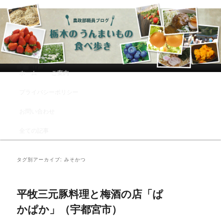
農政部職員ブログ「栃木のうんまい
もの食べ歩き」
メインメニュー
ホーム
ご案内
メインコンテンツへ移動
サブコンテンツへ移動
プライバシーポリシー
お問い合わせ
全ての記事
タグ別アーカイブ:
みそかつ
平牧三元豚料理と梅酒の店「ぱ
かぱか」（宇都宮市）