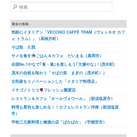
検索
最近の投稿
気軽にイタリアン「VECCHIO CAFFÉ TRAM（ヴェッキオ カフ
ェ トラム）」（高根沢町）
そば処 久我
サメを食す
ごはん＆カフェ だいまる（真岡市）
全国No.1やなで｢食・遊｣を楽しもう｢大瀬やな｣！(茂木町)
茂木の自然を味わう「そばの里 まぎの（茂木町）｣
古民家をリノベーションした「イタリア料理店」
イチゴノトリコ
フレッシュ園渡辺
レストラン＆カフェ「オールヴォワール」（那須塩原市）
料理も景色も楽しめる！！カフェレストラン洋燈（那須塩原
市）
平牧三元豚料理と梅酒の店「ぱかぱか」（宇都宮市）