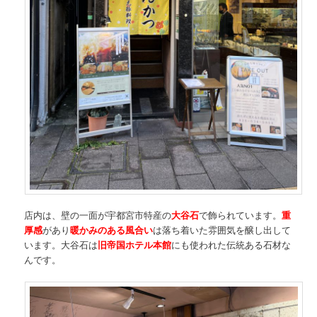
店内は、壁の一面が宇都宮市特産の
大谷石
で飾られています。
重
厚感
があり
暖かみのある風合い
は落ち着いた雰囲気を醸し出して
います。大谷石は
旧帝国ホテル本館
にも使われた伝統ある石材な
んです。