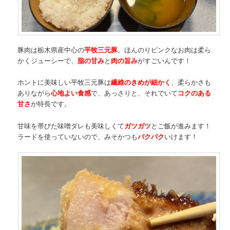
豚肉は栃木県産中心の
平牧三元豚
。ほんのりピンクなお肉は柔ら
かくジューシーで、
脂の甘み
と
肉の旨み
がすごいんです！
ホントに美味しい平牧三元豚は
繊維のきめが細かく
、柔らかさも
ありながら
心地よい食感
で、あっさりと、それでいて
コクのある
甘さ
が特長です。
甘味を帯びた味噌ダレも美味しくて
ガツガツ
とご飯が進みます！
ラードを使っていないので、みそかつも
バクバク
いけます！