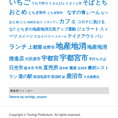
いちご
そば
とち
うちで作ろう
かんぴょう
さくら市
おとめ
なすの食ぃーん
とちぎ和牛
なつ
とちぎ和牛
カフェ
コロナに負ける
おとめ
ゆめかおり
にら
イタリアン
ジェラート
スィ
な!! とちぎの地産地消元気アップ運動
テイクアウト
ーツ
パン
スイーツ
スカイベリー
ステーキ
地産地消
ランチ
上都賀
地産地消
佐野市
宇都宮市
宇都宮
推進店
大田原市
手打ちそば
直売所
日光市
農村レスト
牛乳
蕎麦
栃木市
茂木町
足利市
鹿沼市
道の駅
ラン
那須塩原市
那須町
鮎
６次産業化
農政部ツイッター
Tweets by tochigi_nousei
Copyright © Tochigi Prefecture. All rights reserved.