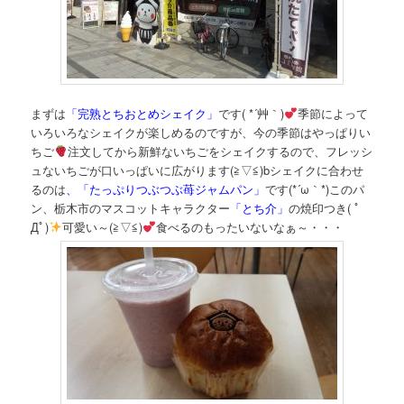
まずは
「完熟とちおとめシェイク」
です( *´艸｀)
季節によって
いろいろなシェイクが楽しめるのですが、今の季節はやっぱりい
ちご
注文してから新鮮ないちごをシェイクするので、フレッシ
ュないちごが口いっぱいに広がります(≧▽≦)bシェイクに合わせ
るのは
、「たっぷりつぶつぶ苺ジャムパン」
です(*´ω｀*)このパ
ン、栃木市のマスコットキャラクター
「とち介」
の焼印つき( ﾟ
Дﾟ)
可愛い～(≧▽≦)
食べるのもったいないなぁ～・・・