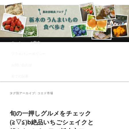
農政部職員ブログ「栃木のうんまい
もの食べ歩き」
メインメニュー
ホーム
ご案内
メインコンテンツへ移動
サブコンテンツへ移動
プライバシーポリシー
お問い合わせ
全ての記事
タグ別アーカイブ:
コエド市場
旬の一押しグルメをチェック
(≧▽≦)b絶品いちごシェイクと