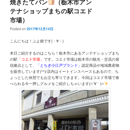
焼きたてパン
（栃木市アン
テナショップまちの駅コエド
市場）
Posted on
2017年12月14日
こんにちは！ぷよ娘です(・∀・)
本日ご紹介するのはこちら！栃木市にあるアンテナショップまち
の駅
「コエド市場」
です。コエド市場は栃木市の観光・交流の発
信拠点として
、「とちぎ小江戸ブランド」
認定商品や地域農産物
を販売しています(^^)/店内はイートインスペースもあるので、ち
ょっとした休憩でもお立ち寄りできます。今回はコエド市場で食
べられる今一押しグルメをご紹介しちゃいます(∩´∀｀)∩