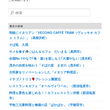
検索
最近の投稿
気軽にイタリアン「VECCHIO CAFFÉ TRAM（ヴェッキオ カフ
ェ トラム）」（高根沢町）
そば処 久我
サメを食す
ごはん＆カフェ だいまる（真岡市）
全国No.1やなで｢食・遊｣を楽しもう｢大瀬やな｣！(茂木町)
茂木の自然を味わう「そばの里 まぎの（茂木町）｣
古民家をリノベーションした「イタリア料理店」
イチゴノトリコ
フレッシュ園渡辺
レストラン＆カフェ「オールヴォワール」（那須塩原市）
料理も景色も楽しめる！！カフェレストラン洋燈（那須塩原
市）
平牧三元豚料理と梅酒の店「ぱかぱか」（宇都宮市）