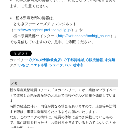
ます。ご注意ください。
※ 栃木県農政部の情報は、
「とちぎファーマーズチャレンジネット
（
http://www.agrinet.pref.tochigi.lg.jp/
）」や
「栃木県農政部ツイッター（
http://twitter.com/tochigi_nousei
）」
でも発信していますので、是非、ご利用ください。
カテゴリー:
◇グルメ情報(飲食店)
,
◇下都賀地域
,
◇販売情報
,
未分類
|
タグ:
いちご
,
コエド市場
,
シェイク
,
パン
,
栃木市
メモ
栃木県農政部職員（チーム「スカイベリー」）が、業務やプライベー
トで体験した県産農産物のとれたて情報やグルメ情報を発信していま
す。
時間の経過に伴い、内容が異なる場合もありますので、店舗等を訪問
する際は、事前に御確認くださるようお願いいたします。
なお、このブログの情報は、職員の体験に基づき掲載しているもの
で、県が評価を行ったり、お墨付きを与えているものではないことを
ご承知願います。