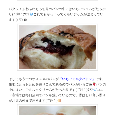
バクッ！ふわふわもっちりのパンの中にはいちごジャムがたっぷ
り( *´艸｀)ｳﾌﾌ
これでもかっ！ってくらいジャムが詰まってい
ます(≧▽≦)b
そしてもう一つオススメのパンが
「いちごミルクバトン」
です。
生地にとちおとめを練りこんであるのでパンがいちご色
パンの
中にはいちごミルククリームがたっぷりです( *´艸｀)ｳﾌﾌ
コエ
ド市場では毎日店内でパンを焼いているので、香ばしい良い香り
がお店の外まで届きます( *´艸｀)