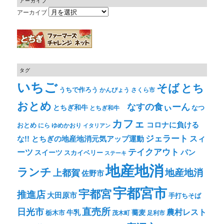
アーカイブ
アーカイブ
タグ
いちご
そば
とち
うちで作ろう
かんぴょう
さくら市
おとめ
なすの食ぃーん
とちぎ和牛
なつ
とちぎ和牛
カフェ
コロナに負ける
おとめ
ゆめかおり
にら
イタリアン
ジェラート
スィ
な!! とちぎの地産地消元気アップ運動
テイクアウト
ーツ
パン
スイーツ
スカイベリー
ステーキ
地産地消
ランチ
上都賀
地産地消
佐野市
宇都宮市
宇都宮
推進店
大田原市
手打ちそば
直売所
日光市
農村レスト
牛乳
蕎麦
栃木市
茂木町
足利市