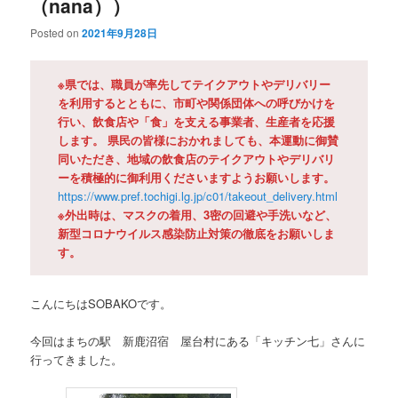
（nana））
Posted on
2021年9月28日
※県では、職員が率先してテイクアウトやデリバリー
を利用するとともに、市町や関係団体への呼びかけを
行い、飲食店や「食」を支える事業者、生産者を応援
します。 県民の皆様におかれましても、本運動に御賛
同いただき、地域の飲食店のテイクアウトやデリバリ
ーを積極的に御利用くださいますようお願いします。
https://www.pref.tochigi.lg.jp/c01/takeout_delivery.html
※外出時は、マスクの着用、3密の回避や手洗いなど、
新型コロナウイルス感染防止対策の徹底をお願いしま
す。
こんにちはSOBAKOです。
今回はまちの駅 新鹿沼宿 屋台村にある「キッチン七」さんに
行ってきました。