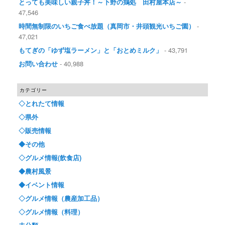
とっても美味しい親子丼！～下野の鶏処 田村屋本店～
-
47,546
時間無制限のいちご食べ放題（真岡市・井頭観光いちご園）
-
47,021
もてぎの「ゆず塩ラーメン」と「おとめミルク」
- 43,791
お問い合わせ
- 40,988
カテゴリー
◇とれたて情報
◇県外
◇販売情報
◆その他
◇グルメ情報(飲食店)
◆農村風景
◆イベント情報
◇グルメ情報（農産加工品）
◇グルメ情報（料理）