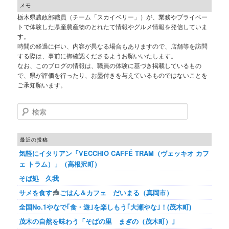
メモ
栃木県農政部職員（チーム「スカイベリー」）が、業務やプライベー
トで体験した県産農産物のとれたて情報やグルメ情報を発信していま
す。
時間の経過に伴い、内容が異なる場合もありますので、店舗等を訪問
する際は、事前に御確認くださるようお願いいたします。
なお、このブログの情報は、職員の体験に基づき掲載しているもの
で、県が評価を行ったり、お墨付きを与えているものではないことを
ご承知願います。
検索
最近の投稿
気軽にイタリアン「VECCHIO CAFFÉ TRAM（ヴェッキオ カフ
ェ トラム）」（高根沢町）
そば処 久我
サメを食す
ごはん＆カフェ だいまる（真岡市）
全国No.1やなで｢食・遊｣を楽しもう｢大瀬やな｣！(茂木町)
茂木の自然を味わう「そばの里 まぎの（茂木町）｣