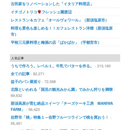
古民家をリノベーションした「イタリア料理店」
イチゴノトリコ
フレッシュ園渡辺
レストラン＆カフェ「オールヴォワール」（那須塩原市）
料理も景色も楽しめる！！カフェレストラン洋燈（那須塩原
市）
平牧三元豚料理と梅酒の店「ぱかぱか」（宇都宮市）
人気記事
うちで作ろう。レベル１。牛乳でバターを作る。
- 213,160
全ての記事
- 82,271
益子のパン屋巡り
- 72,598
北限といわれる「国見の観光みかん園」でみかん狩りを満喫
-
69,632
那須高原が育む絶品スイーツ「チーズケーキ工房 MANIWA
FARM」
- 56,423
佐野市「桃」特集１～佐野フルーツラインで桃を買おう！
-
55,451