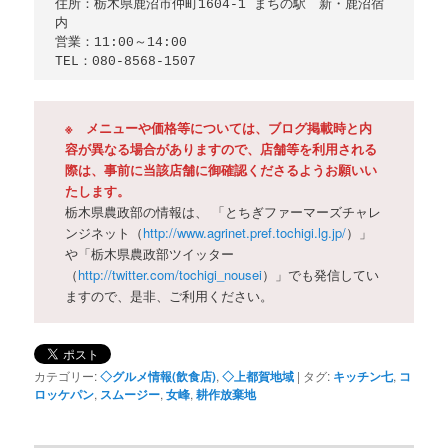
住所：栃木県鹿沼市仲町1604-1 まちの駅　新・鹿沼宿
内

営業：11:00～14:00

TEL：080-8568-1507
※ メニューや価格等については、ブログ掲載時と内
容が異なる場合がありますので、店舗等を利用される
際は、事前に当該店舗に御確認くださるようお願いい
たします。
栃木県農政部の情報は、 「とちぎファーマーズチャレ
ンジネット（
http://www.agrinet.pref.tochigi.lg.jp/
）」
や「栃木県農政部ツイッター
（
http://twitter.com/tochigi_nousei
）」でも発信してい
ますので、是非、ご利用ください。
カテゴリー:
◇グルメ情報(飲食店)
,
◇上都賀地域
|
タグ:
キッチン七
,
コ
ロッケパン
,
スムージー
,
女峰
,
耕作放棄地