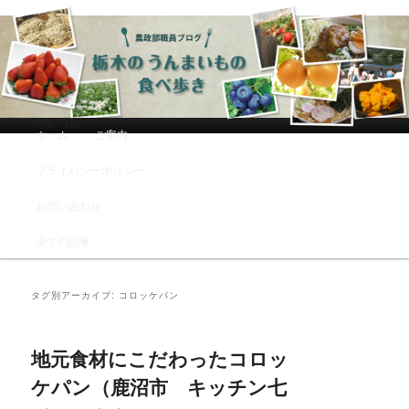
農政部職員ブログ「栃木のうんまい
もの食べ歩き」
メインメニュー
ホーム
ご案内
メインコンテンツへ移動
サブコンテンツへ移動
プライバシーポリシー
お問い合わせ
全ての記事
タグ別アーカイブ:
コロッケパン
地元食材にこだわったコロッ
ケパン（鹿沼市 キッチン七