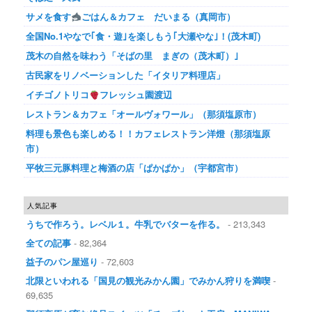
サメを食す
ごはん＆カフェ だいまる（真岡市）
全国No.1やなで｢食・遊｣を楽しもう｢大瀬やな｣！(茂木町)
茂木の自然を味わう「そばの里 まぎの（茂木町）｣
古民家をリノベーションした「イタリア料理店」
イチゴノトリコ
フレッシュ園渡辺
レストラン＆カフェ「オールヴォワール」（那須塩原市）
料理も景色も楽しめる！！カフェレストラン洋燈（那須塩原
市）
平牧三元豚料理と梅酒の店「ぱかぱか」（宇都宮市）
人気記事
うちで作ろう。レベル１。牛乳でバターを作る。
- 213,343
全ての記事
- 82,364
益子のパン屋巡り
- 72,603
北限といわれる「国見の観光みかん園」でみかん狩りを満喫
-
69,635