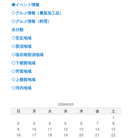
◆イベント情報
◇グルメ情報（農産加工品）
◇グルメ情報（料理）
未分類
◇安足地域
◇那須地域
◇塩谷南那須地域
◇下都賀地域
◇芳賀地域
◇上都賀地域
◇河内地域
2026年8月
日
月
火
水
木
金
土
1
2
3
4
5
6
7
8
9
10
11
12
13
14
15
16
17
18
19
20
21
22