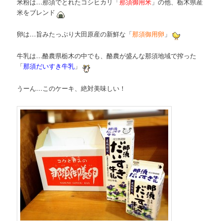
米粉は…那須でとれたコシヒカリ「
那須御用米
」の他、栃木県産
米をブレンド
卵は…旨みたっぷり大田原産の新鮮な「
那須御用卵
」
牛乳は…酪農県栃木の中でも、酪農が盛んな那須地域で搾った
「
那須だいすき牛乳
」
うーん…このケーキ、絶対美味しい！