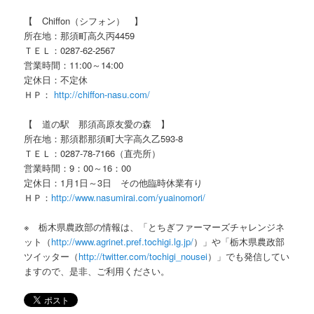
【 Chiffon（シフォン） 】
所在地：那須町高久丙4459
ＴＥＬ：0287-62-2567
営業時間：11:00～14:00
定休日：不定休
ＨＰ：
http://chiffon-nasu.com/
【 道の駅 那須高原友愛の森 】
所在地：那須郡那須町大字高久乙593-8
ＴＥＬ：0287-78-7166（直売所）
営業時間：9：00～16：00
定休日：1月1日～3日 その他臨時休業有り
ＨＰ：
http://www.nasumirai.com/yuainomori/
※ 栃木県農政部の情報は、「とちぎファーマーズチャレンジネ
ット（
http://www.agrinet.pref.tochigi.lg.jp/
）」や「栃木県農政部
ツイッター（
http://twitter.com/tochigi_nousei
）」でも発信してい
ますので、是非、ご利用ください。