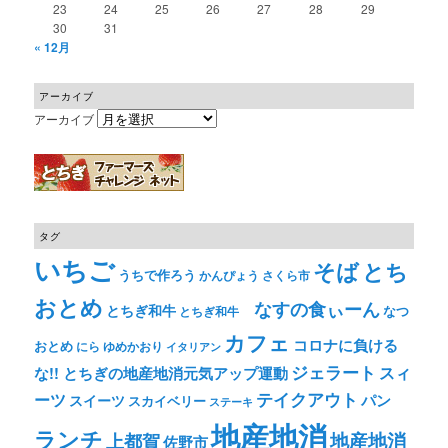
23
24
25
26
27
28
29
30
31
« 12月
アーカイブ
アーカイブ
タグ
いちご
そば
とち
うちで作ろう
かんぴょう
さくら市
おとめ
なすの食ぃーん
とちぎ和牛
なつ
とちぎ和牛
カフェ
コロナに負ける
おとめ
ゆめかおり
にら
イタリアン
ジェラート
スィ
な!! とちぎの地産地消元気アップ運動
テイクアウト
ーツ
パン
スイーツ
スカイベリー
ステーキ
地産地消
ランチ
上都賀
地産地消
佐野市