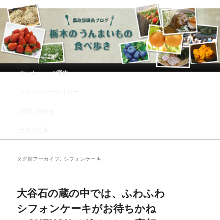
農政部職員ブログ「栃木のうんまい
もの食べ歩き」
メインメニュー
ホーム
ご案内
メインコンテンツへ移動
サブコンテンツへ移動
プライバシーポリシー
お問い合わせ
全ての記事
タグ別アーカイブ:
シフォンケーキ
大谷石の蔵の中では、ふわふわ
シフォンケーキがお待ちかね