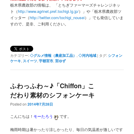
栃木県農政部の情報は、 「とちぎファーマーズチャレンジネッ
ト（
http://www.agrinet.pref.tochigi.lg.jp/
）」や「栃木県農政部ツ
イッター（
http://twitter.com/tochigi_nousei
）」でも発信していま
すので、是非、ご利用ください。
カテゴリー:
◇グルメ情報（農産加工品）
,
◇河内地域
|
タグ:
シフォン
ケーキ
,
スイーツ
,
宇都宮市
,
宮ゆず
ふわっふわ～♪「Chiffon」こ
だわり素材のシフォンケーキ
Posted on
2014年7月28日
こんにちは！
モーたろう
です。
梅雨時期は暑かったり涼しかったり、毎日の気温差が激しいです