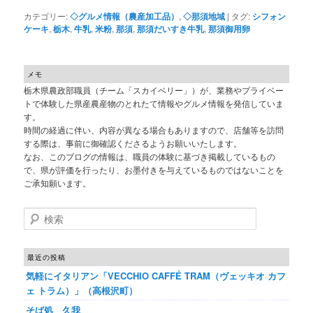
カテゴリー:
◇グルメ情報（農産加工品）
,
◇那須地域
|
タグ:
シフォン
ケーキ
,
栃木
,
牛乳
,
米粉
,
那須
,
那須だいすき牛乳
,
那須御用卵
メモ
栃木県農政部職員（チーム「スカイベリー」）が、業務やプライベー
トで体験した県産農産物のとれたて情報やグルメ情報を発信していま
す。
時間の経過に伴い、内容が異なる場合もありますので、店舗等を訪問
する際は、事前に御確認くださるようお願いいたします。
なお、このブログの情報は、職員の体験に基づき掲載しているもの
で、県が評価を行ったり、お墨付きを与えているものではないことを
ご承知願います。
検索
最近の投稿
気軽にイタリアン「VECCHIO CAFFÉ TRAM（ヴェッキオ カフ
ェ トラム）」（高根沢町）
そば処 久我