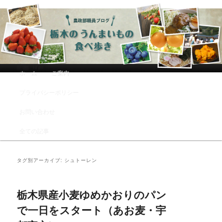
農政部職員ブログ「栃木のうんまい
もの食べ歩き」
メインメニュー
ホーム
ご案内
メインコンテンツへ移動
サブコンテンツへ移動
プライバシーポリシー
お問い合わせ
全ての記事
タグ別アーカイブ:
シュトーレン
栃木県産小麦ゆめかおりのパン
で一日をスタート（あお麦・宇