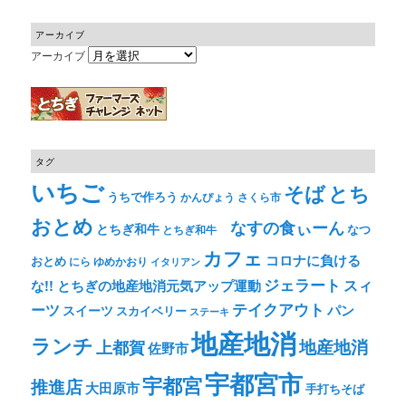
アーカイブ
アーカイブ
タグ
いちご
そば
とち
うちで作ろう
かんぴょう
さくら市
おとめ
なすの食ぃーん
とちぎ和牛
なつ
とちぎ和牛
カフェ
コロナに負ける
おとめ
ゆめかおり
にら
イタリアン
ジェラート
スィ
な!! とちぎの地産地消元気アップ運動
テイクアウト
ーツ
パン
スイーツ
スカイベリー
ステーキ
地産地消
ランチ
上都賀
地産地消
佐野市
宇都宮市
宇都宮
推進店
大田原市
手打ちそば