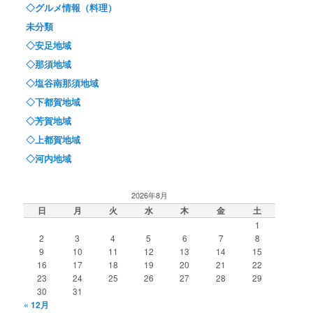
◇グルメ情報（料理）
未分類
◇安足地域
◇那須地域
◇塩谷南那須地域
◇下都賀地域
◇芳賀地域
◇上都賀地域
◇河内地域
2026年8月
日
月
火
水
木
金
土
1
2
3
4
5
6
7
8
9
10
11
12
13
14
15
16
17
18
19
20
21
22
23
24
25
26
27
28
29
30
31
« 12月