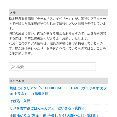
メモ
栃木県農政部職員（チーム「スカイベリー」）が、業務やプライベー
トで体験した県産農産物のとれたて情報やグルメ情報を発信していま
す。
時間の経過に伴い、内容が異なる場合もありますので、店舗等を訪問
する際は、事前に御確認くださるようお願いいたします。
なお、このブログの情報は、職員の体験に基づき掲載しているもの
で、県が評価を行ったり、お墨付きを与えているものではないことを
ご承知願います。
検索
最近の投稿
気軽にイタリアン「VECCHIO CAFFÉ TRAM（ヴェッキオ カフ
ェ トラム）」（高根沢町）
そば処 久我
サメを食す
ごはん＆カフェ だいまる（真岡市）
全国No.1やなで｢食・遊｣を楽しもう｢大瀬やな｣！(茂木町)