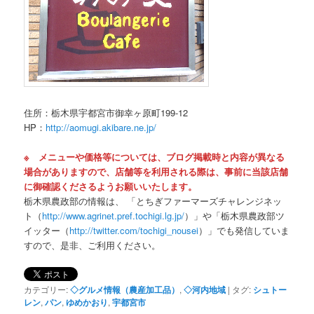
住所：栃木県宇都宮市御幸ヶ原町199-12
HP：
http://aomugi.akibare.ne.jp/
※ メニューや価格等については、ブログ掲載時と内容が異なる
場合がありますので、店舗等を利用される際は、事前に当該店舗
に御確認くださるようお願いいたします。
栃木県農政部の情報は、 「とちぎファーマーズチャレンジネッ
ト（
http://www.agrinet.pref.tochigi.lg.jp/
）」や「栃木県農政部ツ
イッター（
http://twitter.com/tochigi_nousei
）」でも発信していま
すので、是非、ご利用ください。
カテゴリー:
◇グルメ情報（農産加工品）
,
◇河内地域
|
タグ:
シュトー
レン
,
パン
,
ゆめかおり
,
宇都宮市