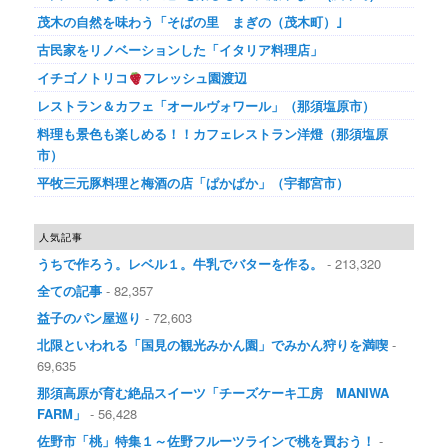
茂木の自然を味わう「そばの里 まぎの（茂木町）｣
古民家をリノベーションした「イタリア料理店」
イチゴノトリコ
フレッシュ園渡辺
レストラン＆カフェ「オールヴォワール」（那須塩原市）
料理も景色も楽しめる！！カフェレストラン洋燈（那須塩原
市）
平牧三元豚料理と梅酒の店「ぱかぱか」（宇都宮市）
人気記事
うちで作ろう。レベル１。牛乳でバターを作る。
- 213,320
全ての記事
- 82,357
益子のパン屋巡り
- 72,603
北限といわれる「国見の観光みかん園」でみかん狩りを満喫
-
69,635
那須高原が育む絶品スイーツ「チーズケーキ工房 MANIWA
FARM」
- 56,428
佐野市「桃」特集１～佐野フルーツラインで桃を買おう！
-