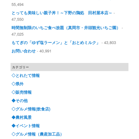
55,494
とっても美味しい親子丼！～下野の鶏処 田村屋本店～
-
47,550
時間無制限のいちご食べ放題（真岡市・井頭観光いちご園）
-
47,025
もてぎの「ゆず塩ラーメン」と「おとめミルク」
- 43,803
お問い合わせ
- 40,991
カテゴリー
◇とれたて情報
◇県外
◇販売情報
◆その他
◇グルメ情報(飲食店)
◆農村風景
◆イベント情報
◇グルメ情報（農産加工品）