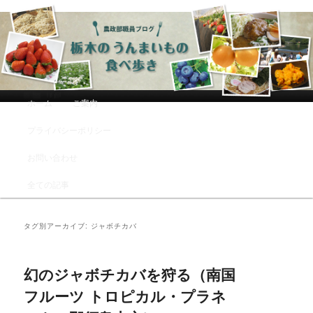
農政部職員ブログ「栃木のうんまい
もの食べ歩き」
メインメニュー
ホーム
ご案内
メインコンテンツへ移動
サブコンテンツへ移動
プライバシーポリシー
お問い合わせ
全ての記事
タグ別アーカイブ:
ジャボチカバ
幻のジャボチカバを狩る（南国
フルーツ トロピカル・プラネ