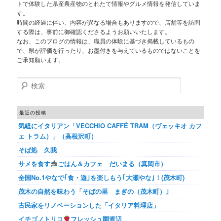
トで体験した県産農産物のとれたて情報やグルメ情報を発信していま
す。
時間の経過に伴い、内容が異なる場合もありますので、店舗等を訪問
する際は、事前に御確認くださるようお願いいたします。
なお、このブログの情報は、職員の体験に基づき掲載しているもの
で、県が評価を行ったり、お墨付きを与えているものではないことを
ご承知願います。
検索
最近の投稿
気軽にイタリアン「VECCHIO CAFFÉ TRAM（ヴェッキオ カフ
ェ トラム）」（高根沢町）
そば処 久我
サメを食す
ごはん＆カフェ だいまる（真岡市）
全国No.1やなで｢食・遊｣を楽しもう｢大瀬やな｣！(茂木町)
茂木の自然を味わう「そばの里 まぎの（茂木町）｣
古民家をリノベーションした「イタリア料理店」
イチゴノトリコ
フレッシュ園渡辺