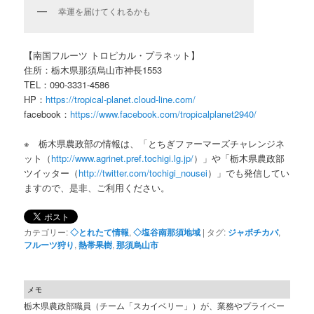
幸運を届けてくれるかも
【南国フルーツ トロピカル・プラネット】
住所：栃木県那須烏山市神長1553
TEL：090-3331-4586
HP：
https://tropical-planet.cloud-line.com/
facebook：
https://www.facebook.com/tropicalplanet2940/
※ 栃木県農政部の情報は、「とちぎファーマーズチャレンジネ
ット（
http://www.agrinet.pref.tochigi.lg.jp/
）」や「栃木県農政部
ツイッター（
http://twitter.com/tochigi_nousei
）」でも発信してい
ますので、是非、ご利用ください。
カテゴリー:
◇とれたて情報
,
◇塩谷南那須地域
|
タグ:
ジャボチカバ
,
フルーツ狩り
,
熱帯果樹
,
那須烏山市
メモ
栃木県農政部職員（チーム「スカイベリー」）が、業務やプライベー