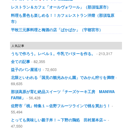
レストラン＆カフェ「オールヴォワール」（那須塩原市）
料理も景色も楽しめる！！カフェレストラン洋燈（那須塩原
市）
平牧三元豚料理と梅酒の店「ぱかぱか」（宇都宮市）
人気記事
うちで作ろう。レベル１。牛乳でバターを作る。
- 213,317
全ての記事
- 82,355
益子のパン屋巡り
- 72,603
北限といわれる「国見の観光みかん園」でみかん狩りを満喫
-
69,635
那須高原が育む絶品スイーツ「チーズケーキ工房 MANIWA
FARM」
- 56,428
佐野市「桃」特集１～佐野フルーツラインで桃を買おう！
-
55,494
とっても美味しい親子丼！～下野の鶏処 田村屋本店～
-
47,550