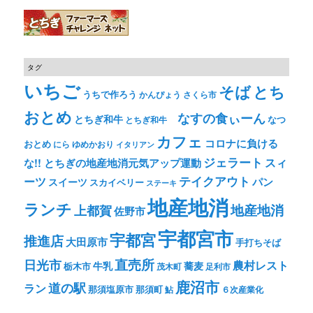
タグ
いちご
そば
とち
うちで作ろう
かんぴょう
さくら市
おとめ
なすの食ぃーん
とちぎ和牛
なつ
とちぎ和牛
カフェ
コロナに負ける
おとめ
ゆめかおり
にら
イタリアン
ジェラート
スィ
な!! とちぎの地産地消元気アップ運動
テイクアウト
ーツ
パン
スイーツ
スカイベリー
ステーキ
地産地消
ランチ
上都賀
地産地消
佐野市
宇都宮市
宇都宮
推進店
大田原市
手打ちそば
直売所
日光市
農村レスト
牛乳
蕎麦
栃木市
茂木町
足利市
鹿沼市
道の駅
ラン
那須塩原市
那須町
鮎
６次産業化