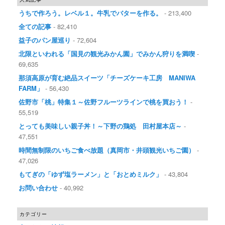
うちで作ろう。レベル１。牛乳でバターを作る。
- 213,400
全ての記事
- 82,410
益子のパン屋巡り
- 72,604
北限といわれる「国見の観光みかん園」でみかん狩りを満喫
-
69,635
那須高原が育む絶品スイーツ「チーズケーキ工房 MANIWA
FARM」
- 56,430
佐野市「桃」特集１～佐野フルーツラインで桃を買おう！
-
55,519
とっても美味しい親子丼！～下野の鶏処 田村屋本店～
-
47,551
時間無制限のいちご食べ放題（真岡市・井頭観光いちご園）
-
47,026
もてぎの「ゆず塩ラーメン」と「おとめミルク」
- 43,804
お問い合わせ
- 40,992
カテゴリー