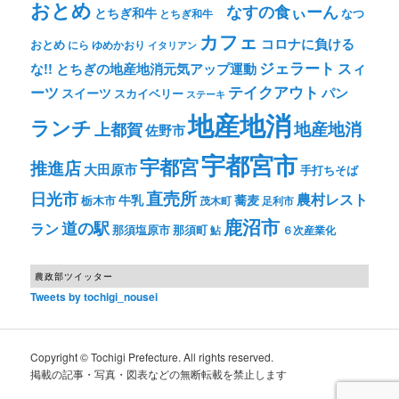
おとめ
なすの食ぃーん
とちぎ和牛
なつ
とちぎ和牛
カフェ
コロナに負ける
おとめ
ゆめかおり
にら
イタリアン
ジェラート
スィ
な!! とちぎの地産地消元気アップ運動
テイクアウト
ーツ
パン
スイーツ
スカイベリー
ステーキ
地産地消
ランチ
上都賀
地産地消
佐野市
宇都宮市
宇都宮
推進店
大田原市
手打ちそば
直売所
日光市
農村レスト
牛乳
蕎麦
栃木市
茂木町
足利市
鹿沼市
道の駅
ラン
那須塩原市
那須町
鮎
６次産業化
農政部ツイッター
Tweets by tochigi_nousei
Copyright © Tochigi Prefecture. All rights reserved.
掲載の記事・写真・図表などの無断転載を禁止します