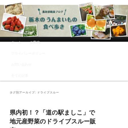
農政部職員ブログ「栃木のうんまい
もの食べ歩き」
メインメニュー
ホーム
ご案内
メインコンテンツへ移動
サブコンテンツへ移動
プライバシーポリシー
お問い合わせ
全ての記事
タグ別アーカイブ:
ドライブスルー
県内初！？「道の駅ましこ」で
地元産野菜のドライブスルー販