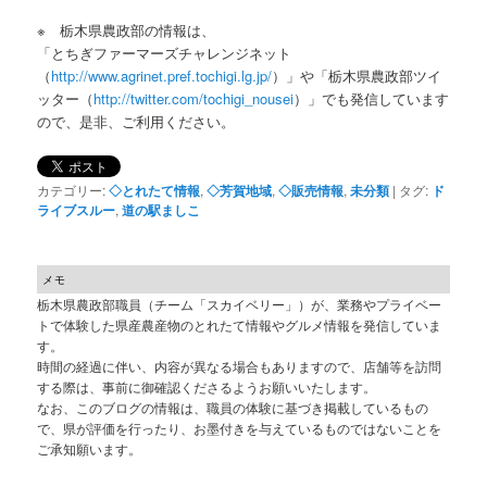
※ 栃木県農政部の情報は、
「とちぎファーマーズチャレンジネット
（
http://www.agrinet.pref.tochigi.lg.jp/
）」や「栃木県農政部ツイ
ッター（
http://twitter.com/tochigi_nousei
）」でも発信しています
ので、是非、ご利用ください。
カテゴリー:
◇とれたて情報
,
◇芳賀地域
,
◇販売情報
,
未分類
|
タグ:
ド
ライブスルー
,
道の駅ましこ
メモ
栃木県農政部職員（チーム「スカイベリー」）が、業務やプライベー
トで体験した県産農産物のとれたて情報やグルメ情報を発信していま
す。
時間の経過に伴い、内容が異なる場合もありますので、店舗等を訪問
する際は、事前に御確認くださるようお願いいたします。
なお、このブログの情報は、職員の体験に基づき掲載しているもの
で、県が評価を行ったり、お墨付きを与えているものではないことを
ご承知願います。