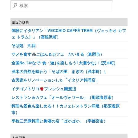
検索
最近の投稿
気軽にイタリアン「VECCHIO CAFFÉ TRAM（ヴェッキオ カフ
ェ トラム）」（高根沢町）
そば処 久我
サメを食す
ごはん＆カフェ だいまる（真岡市）
全国No.1やなで｢食・遊｣を楽しもう｢大瀬やな｣！(茂木町)
茂木の自然を味わう「そばの里 まぎの（茂木町）｣
古民家をリノベーションした「イタリア料理店」
イチゴノトリコ
フレッシュ園渡辺
レストラン＆カフェ「オールヴォワール」（那須塩原市）
料理も景色も楽しめる！！カフェレストラン洋燈（那須塩原
市）
平牧三元豚料理と梅酒の店「ぱかぱか」（宇都宮市）
人気記事