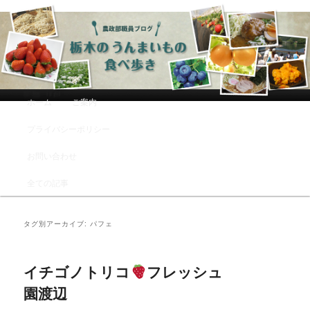
農政部職員ブログ「栃木のうんまい
もの食べ歩き」
メインメニュー
ホーム
ご案内
メインコンテンツへ移動
サブコンテンツへ移動
プライバシーポリシー
お問い合わせ
全ての記事
タグ別アーカイブ:
パフェ
イチゴノトリコ
フレッシュ
園渡辺