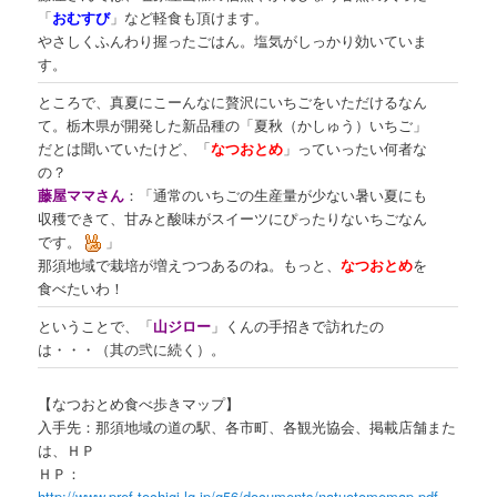
「
おむすび
」など軽食も頂けます。
やさしくふんわり握ったごはん。塩気がしっかり効いていま
す。
ところで、真夏にこーんなに贅沢にいちごをいただけるなん
て。栃木県が開発した新品種の「夏秋（かしゅう）いちご」
だとは聞いていたけど、「
なつおとめ
」っていったい何者な
の？
藤屋ママさん
：「通常のいちごの生産量が少ない暑い夏にも
収穫できて、甘みと酸味がスイーツにぴったりないちごなん
です。
」
那須地域で栽培が増えつつあるのね。もっと、
なつおとめ
を
食べたいわ！
ということで、「
山ジロー
」くんの手招きで訪れたの
は・・・（其の弐に続く）。
【なつおとめ食べ歩きマップ】
入手先：那須地域の道の駅、各市町、各観光協会、掲載店舗また
は、ＨＰ
ＨＰ：
http://www.pref.tochigi.lg.jp/g56/documents/natuotomemap.pdf