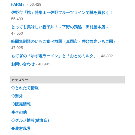
FARM」
- 56,428
佐野市「桃」特集１～佐野フルーツラインで桃を買おう！
-
55,493
とっても美味しい親子丼！～下野の鶏処 田村屋本店～
-
47,550
時間無制限のいちご食べ放題（真岡市・井頭観光いちご園）
-
47,025
もてぎの「ゆず塩ラーメン」と「おとめミルク」
- 43,802
お問い合わせ
- 40,991
カテゴリー
◇とれたて情報
◇県外
◇販売情報
◆その他
◇グルメ情報(飲食店)
◆農村風景