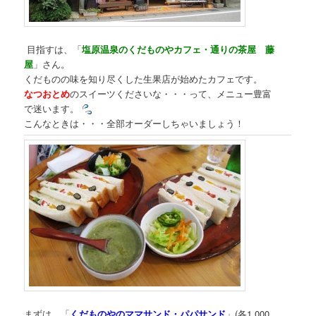
目指すは、「
塩原温泉のくだものやカフェ・通りの茶屋 藤
屋
」さん。
くだものの味を知り尽くした生果店が始めたカフェです。
なつおとめ
のスイーツくださいな・・・って、メニュー豊富
で迷います。
こんなときは・・・全部オーダーしちゃいましょう！
まずは、「
くだものやのママサンド・パパサンド
」(各1,000