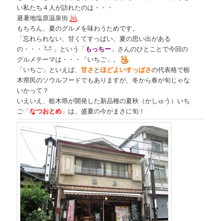
い私たち４人が訪れたのは・・・
避暑地塩原温泉街
もちろん、夏のグルメを味わうためです。
「忘れられない、甘くてすっぱい、夏の思い出がある
の・・・
」という「
もっちー
」さんのひとことで今回の
グルメテーマは・・・「いちご」。
「いちご」といえば、
甘さ
と
ほどよいすっぱさ
の代表格で栃
木県民のソウルフードでもありますが、冬から春が旬じゃな
いかって？
いえいえ、栃木県が開発した新品種の夏秋（かしゅう）いち
ご「
なつおとめ
」は、盛夏の今がまさに旬！