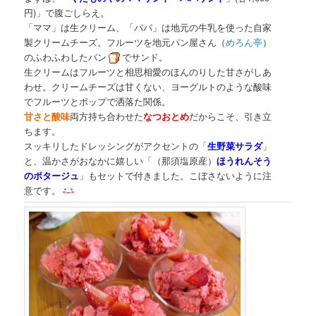
円)」で腹ごしらえ。
「ママ」は生クリーム、「パパ」は地元の牛乳を使った自家
製クリームチーズ。フルーツを地元パン屋さん（
めろん亭
）
のふわふわしたパン
でサンド。
生クリームはフルーツと相思相愛のほんのりした甘さがしあ
わせ。クリームチーズは甘くない、ヨーグルトのような酸味
でフルーツとポップで洒落た関係。
甘さと酸味
両方持ち合わせた
なつおとめ
だからこそ、引き立
ちます。
スッキリしたドレッシングがアクセントの「
生野菜サラダ
」
と、温かさがおなかに嬉しい「（那須塩原産）
ほうれんそう
のポタージュ
」もセットで付きました。こぼさないように注
意です。