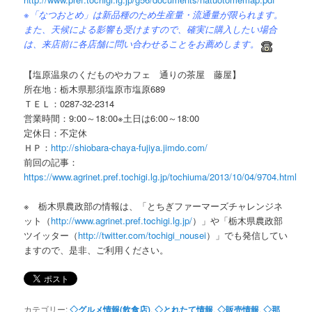
※「なつおとめ」は新品種のため生産量・流通量が限られます。
また、天候による影響も受けますので、確実に購入したい場合
は、来店前に各店舗に問い合わせることをお薦めします
。
【塩原温泉のくだものやカフェ 通りの茶屋 藤屋】
所在地：栃木県那須塩原市塩原689
ＴＥＬ：0287-32-2314
営業時間：9:00～18:00※土日は6:00～18:00
定休日：不定休
ＨＰ：
http://shiobara-chaya-fujiya.jimdo.com/
前回の記事：
https://www.agrinet.pref.tochigi.lg.jp/tochiuma/2013/10/04/9704.html
※ 栃木県農政部の情報は、「とちぎファーマーズチャレンジネ
ット（
http://www.agrinet.pref.tochigi.lg.jp/
）」や「栃木県農政部
ツイッター（
http://twitter.com/tochigi_nousei
）」でも発信してい
ますので、是非、ご利用ください。
カテゴリー:
◇グルメ情報(飲食店)
,
◇とれたて情報
,
◇販売情報
,
◇那