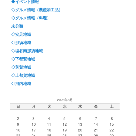
◆イベント情報
◇グルメ情報（農産加工品）
◇グルメ情報（料理）
未分類
◇安足地域
◇那須地域
◇塩谷南那須地域
◇下都賀地域
◇芳賀地域
◇上都賀地域
◇河内地域
2026年8月
日
月
火
水
木
金
土
1
2
3
4
5
6
7
8
9
10
11
12
13
14
15
16
17
18
19
20
21
22
23
24
25
26
27
28
29