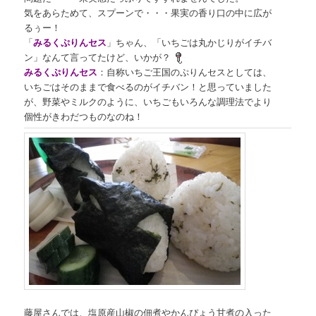
気をあらためて、スプーンで・・・果実の香り口の中に広が
るぅー！
「
みるくぷりんセス
」ちゃん、「いちごは丸かじりがイチバ
ン」なんて言ってたけど、いかが？
みるくぷりんセス
：自称いちご王国のぷりんセスとしては、
いちごはそのままで食べるのがイチバン！と思っていました
が、野菜やミルクのように、いちごもいろんな調理法でより
個性がきわだつものなのね！
藤屋さんでは、塩原産山椒の佃煮やかんぴょう甘煮の入った