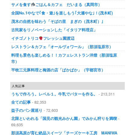
サメを食す
ごはん＆カフェ だいまる（真岡市）
全国No.1やなで｢食・遊｣を楽しもう｢大瀬やな｣！(茂木町)
茂木の自然を味わう「そばの里 まぎの（茂木町）｣
古民家をリノベーションした「イタリア料理店」
イチゴノトリコ
フレッシュ園渡辺
レストラン＆カフェ「オールヴォワール」（那須塩原市）
料理も景色も楽しめる！！カフェレストラン洋燈（那須塩原
市）
平牧三元豚料理と梅酒の店「ぱかぱか」（宇都宮市）
人気記事
うちで作ろう。レベル１。牛乳でバターを作る。
- 213,311
全ての記事
- 82,353
益子のパン屋巡り
- 72,603
北限といわれる「国見の観光みかん園」でみかん狩りを満喫
-
69,635
那須高原が育む絶品スイーツ「チーズケーキ工房 MANIWA