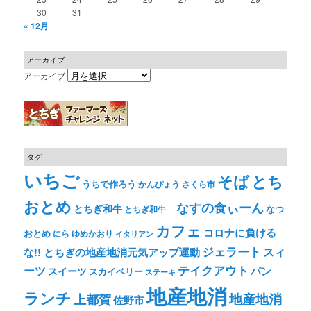
30
31
« 12月
アーカイブ
アーカイブ
タグ
いちご
そば
とち
うちで作ろう
かんぴょう
さくら市
おとめ
なすの食ぃーん
とちぎ和牛
なつ
とちぎ和牛
カフェ
コロナに負ける
おとめ
ゆめかおり
にら
イタリアン
ジェラート
スィ
な!! とちぎの地産地消元気アップ運動
テイクアウト
ーツ
パン
スイーツ
スカイベリー
ステーキ
地産地消
ランチ
上都賀
地産地消
佐野市