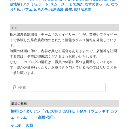
須地域
|
タグ:
ジェラート
,
スムージー
,
とて焼き
,
なすの食ぃーん
,
なつ
おとめ
,
パフェ
,
めろん亭
,
塩原温泉
,
藤屋
,
那須塩原市
メモ
栃木県農政部職員（チーム「スカイベリー」）が、業務やプライベー
トで体験した県産農産物のとれたて情報やグルメ情報を発信していま
す。
時間の経過に伴い、内容が異なる場合もありますので、店舗等を訪問
する際は、事前に御確認くださるようお願いいたします。
なお、このブログの情報は、職員の体験に基づき掲載しているもの
で、県が評価を行ったり、お墨付きを与えているものではないことを
ご承知願います。
検索
最近の投稿
気軽にイタリアン「VECCHIO CAFFÉ TRAM（ヴェッキオ カフ
ェ トラム）」（高根沢町）
そば処 久我