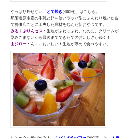
やっぱり外せない「
とて焼き
(400円)」はこちら。
那須塩原市産の牛乳と卵を使いラッパ型にふんわり焼いた皮
で提供店ごとに工夫した具材を包んだ新おやつです。
みるくぷりんセス
：生地がふわっふわ、なのに、クリームが
染みこまないから最後までできたてのおいしさが続く！
山ジロー
：ん～～おいしい！生地が厚めで食べやすい。
おとめ心を鷲づかみ！「
くだものやパフェ
(300円)」と「
トラ