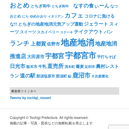
おとめ
なすの食ぃーん
とちぎ和牛
なつ
とちぎ和牛
カフェ
コロナに負ける
おとめ
ゆめかおり
にら
イタリアン
ジェラート
スィ
な!! とちぎの地産地消元気アップ運動
テイクアウト
ーツ
パン
スイーツ
スカイベリー
ステーキ
地産地消
ランチ
上都賀
地産地消
佐野市
宇都宮市
宇都宮
推進店
大田原市
手打ちそば
直売所
日光市
農村レスト
牛乳
蕎麦
栃木市
茂木町
足利市
鹿沼市
道の駅
ラン
那須塩原市
那須町
鮎
６次産業化
農政部ツイッター
Tweets by tochigi_nousei
Copyright © Tochigi Prefecture. All rights reserved.
掲載の記事・写真・図表などの無断転載を禁止します