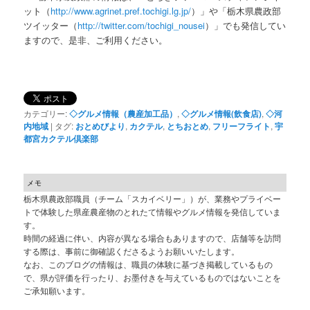
ット（
http://www.agrinet.pref.tochigi.lg.jp/
）」や「栃木県農政部
ツイッター（
http://twitter.com/tochigi_nousei
）」でも発信してい
ますので、是非、ご利用ください。
カテゴリー:
◇グルメ情報（農産加工品）
,
◇グルメ情報(飲食店)
,
◇河
内地域
|
タグ:
おとめびより
,
カクテル
,
とちおとめ
,
フリーフライト
,
宇
都宮カクテル倶楽部
メモ
栃木県農政部職員（チーム「スカイベリー」）が、業務やプライベー
トで体験した県産農産物のとれたて情報やグルメ情報を発信していま
す。
時間の経過に伴い、内容が異なる場合もありますので、店舗等を訪問
する際は、事前に御確認くださるようお願いいたします。
なお、このブログの情報は、職員の体験に基づき掲載しているもの
で、県が評価を行ったり、お墨付きを与えているものではないことを
ご承知願います。