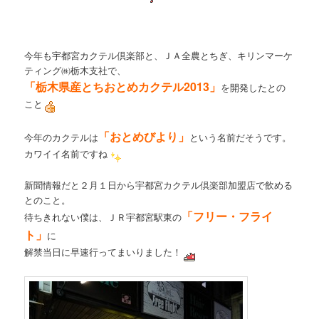
今年も
宇都宮カクテル倶楽部
と、ＪＡ全農とちぎ、キリンマーケ
ティング㈱栃木支社で、
「栃木県産とちおとめカクテル2013」
を開発したとの
こと
「おとめびより」
今年のカクテルは
という名前だそうです。
カワイイ名前ですね
新聞情報だと２月１日から宇都宮カクテル倶楽部加盟店で飲める
とのこと。
「フリー・フライ
待ちきれない僕は、ＪＲ宇都宮駅東の
ト」
に
解禁当日に早速行ってまいりました！