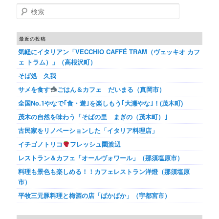
検索
最近の投稿
気軽にイタリアン「VECCHIO CAFFÉ TRAM（ヴェッキオ カフ
ェ トラム）」（高根沢町）
そば処 久我
サメを食す
ごはん＆カフェ だいまる（真岡市）
全国No.1やなで｢食・遊｣を楽しもう｢大瀬やな｣！(茂木町)
茂木の自然を味わう「そばの里 まぎの（茂木町）｣
古民家をリノベーションした「イタリア料理店」
イチゴノトリコ
フレッシュ園渡辺
レストラン＆カフェ「オールヴォワール」（那須塩原市）
料理も景色も楽しめる！！カフェレストラン洋燈（那須塩原
市）
平牧三元豚料理と梅酒の店「ぱかぱか」（宇都宮市）