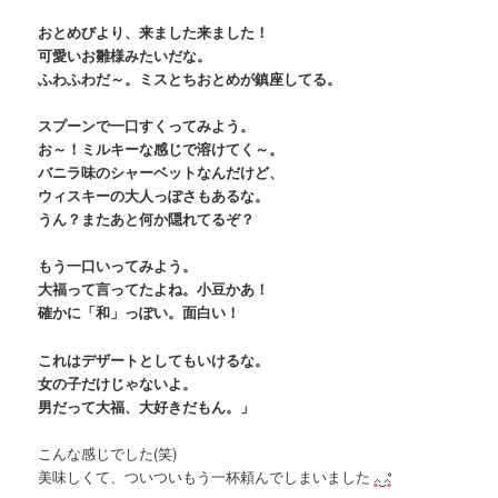
おとめびより、来ました来ました！
可愛いお雛様みたいだな。
ふわふわだ～。ミスとちおとめが鎮座してる。
スプーンで一口すくってみよう。
お～！ミルキーな感じで溶けてく～。
バニラ味のシャーベットなんだけど、
ウィスキーの大人っぽさもあるな。
うん？またあと何か隠れてるぞ？
もう一口いってみよう。
大福って言ってたよね。小豆かあ！
確かに「和」っぽい。面白い！
これはデザートとしてもいけるな。
女の子だけじゃないよ。
男だって大福、大好きだもん。」
こんな感じでした(笑)
美味しくて、ついついもう一杯頼んでしまいました