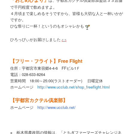
は、宇都宮カクテル倶楽部加盟店３３店舗
で千円程度で飲めますよ。
４月頃まで楽しめるそうですから、皆様も大切な人と一杯いかが
ですか。
ひな祭りに一杯！というのもオシャレかも
ひろっぴぃがお届けしました
【フリー・フライト】Free Flight
住所：宇都宮市東宿郷4-4-6 FFビル1Ｆ
電話：028-633-8264
営業時間 18:00～25:00(ラストオーダー) 日曜定休
ホームページ
http://www.ucclub.net/shop_freeflight.html
【宇都宮カクテル倶楽部】
ホームページ
http://www.ucclub.net/
※ 栃木県農政部の情報は、「とちぎファーマーズチャレンジネ