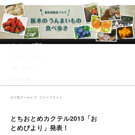
農政部職員ブログ「栃木のうんまい
もの食べ歩き」
メインメニュー
ホーム
ご案内
メインコンテンツへ移動
サブコンテンツへ移動
プライバシーポリシー
お問い合わせ
全ての記事
タグ別アーカイブ:
フリーフライト
とちおとめカクテル2013「お
とめびより」発表！