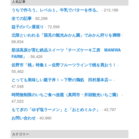
人気記事
うちで作ろう。レベル１。牛乳でバターを作る。
- 213,189
全ての記事
- 82,298
益子のパン屋巡り
- 72,599
北限といわれる「国見の観光みかん園」でみかん狩りを満喫
-
69,634
那須高原が育む絶品スイーツ「チーズケーキ工房 MANIWA
FARM」
- 56,426
佐野市「桃」特集１～佐野フルーツラインで桃を買おう！
-
55,462
とっても美味しい親子丼！～下野の鶏処 田村屋本店～
-
47,548
時間無制限のいちご食べ放題（真岡市・井頭観光いちご園）
-
47,023
もてぎの「ゆず塩ラーメン」と「おとめミルク」
- 43,797
お問い合わせ
- 40,990
カテゴリー