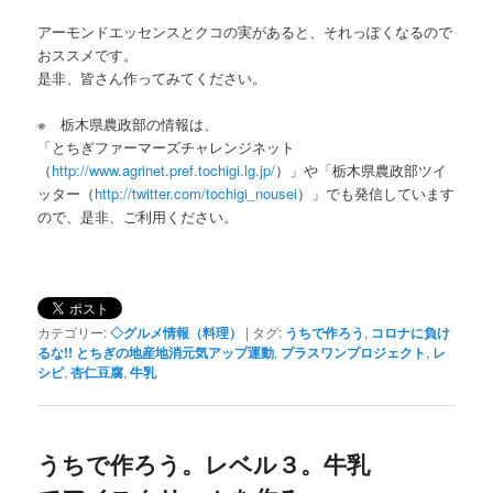
アーモンドエッセンスとクコの実があると、それっぽくなるので
おススメです。
是非、皆さん作ってみてください。
※ 栃木県農政部の情報は、
「とちぎファーマーズチャレンジネット
（
http://www.agrinet.pref.tochigi.lg.jp/
）」や「栃木県農政部ツイ
ッター（
http://twitter.com/tochigi_nousei
）」でも発信しています
ので、是非、ご利用ください。
カテゴリー:
◇グルメ情報（料理）
|
タグ:
うちで作ろう
,
コロナに負け
るな!! とちぎの地産地消元気アップ運動
,
プラスワンプロジェクト
,
レ
シピ
,
杏仁豆腐
,
牛乳
うちで作ろう。レベル３。牛乳