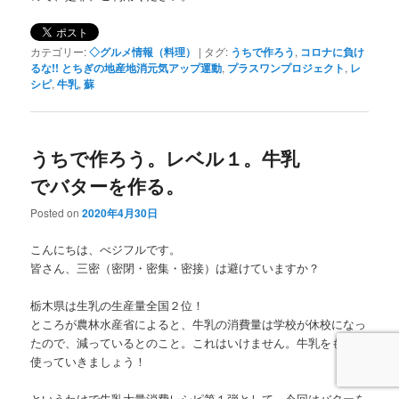
カテゴリー:
◇グルメ情報（料理）
|
タグ:
うちで作ろう
,
コロナに負け
るな!! とちぎの地産地消元気アップ運動
,
プラスワンプロジェクト
,
レ
シピ
,
牛乳
,
蘇
うちで作ろう。レベル１。牛乳
でバターを作る。
Posted on
2020年4月30日
こんにちは、べジフルです。
皆さん、三密（密閉・密集・密接）は避けていますか？
栃木県は生乳の生産量全国２位！
ところが農林水産省によると、牛乳の消費量は学校が休校になっ
たので、減っているとのこと。これはいけません。牛乳をもっと
使っていきましょう！
というわけで牛乳大量消費レシピ第１弾として、今回はバターを