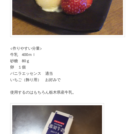
<作りやすい分量>
牛乳 400ｍｌ
砂糖 80ｇ
卵 １個
バニラエッセンス 適当
いちご（飾り用） お好みで
使用するのはもちろん栃木県産牛乳。