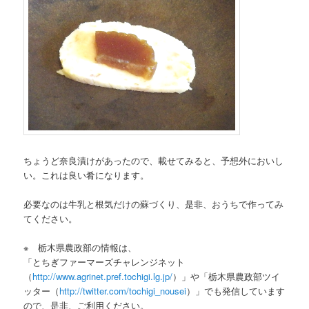
ちょうど奈良漬けがあったので、載せてみると、予想外においし
い。これは良い肴になります。
必要なのは牛乳と根気だけの蘇づくり、是非、おうちで作ってみ
てください。
※ 栃木県農政部の情報は、
「とちぎファーマーズチャレンジネット
（
http://www.agrinet.pref.tochigi.lg.jp/
）」や「栃木県農政部ツイ
ッター（
http://twitter.com/tochigi_nousei
）」でも発信しています
ので、是非、ご利用ください。