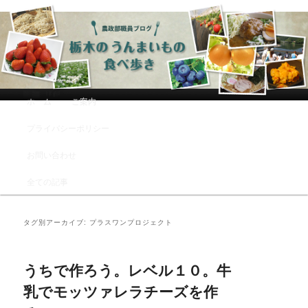
農政部職員ブログ「栃木のうんまい
もの食べ歩き」
メインメニュー
ホーム
ご案内
メインコンテンツへ移動
サブコンテンツへ移動
プライバシーポリシー
お問い合わせ
全ての記事
タグ別アーカイブ:
プラスワンプロジェクト
うちで作ろう。レベル１０。牛
乳でモッツァレラチーズを作