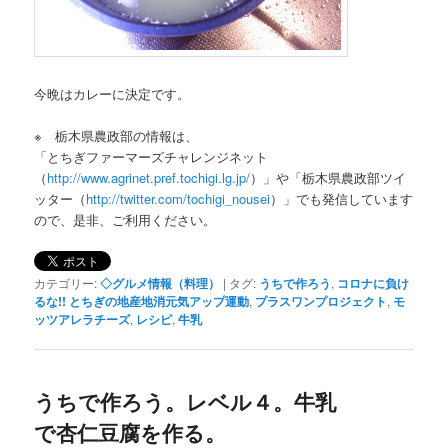
今晩はカレーに決定です。
※ 栃木県農政部の情報は、
「とちぎファーマーズチャレンジネット
（
http://www.agrinet.pref.tochigi.lg.jp/
）」や「栃木県農政部ツイ
ッター（
http://twitter.com/tochigi_nousei
）」でも発信しています
ので、是非、ご利用ください。
カテゴリー:
◇グルメ情報（料理）
|
タグ:
うちで作ろう
,
コロナに負け
るな!! とちぎの地産地消元気アップ運動
,
プラスワンプロジェクト
,
モ
ッツアレラチーズ
,
レシピ
,
牛乳
うちで作ろう。レベル４。牛乳
で杏仁豆腐を作る。