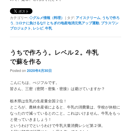
カテゴリー:
◇グルメ情報（料理）
|
タグ:
アイスクリーム
,
うちで作ろ
う
,
コロナに負けるな!! とちぎの地産地消元気アップ運動
,
プラスワン
プロジェクト
,
レシピ
,
牛乳
うちで作ろう。レベル２。牛乳
で蘇を作る
Posted on
2020年4月30日
こんにちは、べジフルです。
皆さん、三密（密閉・密集・密接）は避けていますか？
栃木県は生乳の生産量全国２位！
ところが、農林水産省によると、牛乳の消費量は、学校が休校に
なったので減っているとのこと。これはいけません。牛乳をもっ
と使っていきましょう！
というわけでというわけで牛乳大量消費レシピ第２弾。