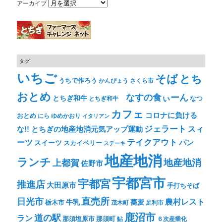
アーカイブ
タグ
いちご
そば
とち
うちで作ろう
かんぴょう
さくら市
おとめ
なすの食ぃーん
とちぎ和牛
なつ
とちぎ和牛
カフェ
コロナに負ける
おとめ
ゆめかおり
にら
イタリアン
ジェラート
スィ
な!! とちぎの地産地消元気アップ運動
テイクアウト
ーツ
パン
スイーツ
スカイベリー
ステーキ
地産地消
ランチ
上都賀
地産地消
佐野市
宇都宮市
宇都宮
推進店
大田原市
手打ちそば
直売所
日光市
農村レスト
牛乳
蕎麦
栃木市
茂木町
足利市
鹿沼市
道の駅
ラン
那須塩原市
那須町
鮎
６次産業化