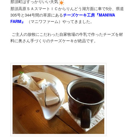
那須町はすっかりいい天気
那須高原ＳＡスマートＩＣからりんどう湖方面に車で5分、県道
305号と344号間の草原にある
チーズケーキ工房『MANIWA
FARM』
（マニワファーム）やってきました。
ご主人の放牧にこだわった自家牧場の牛乳で作ったチーズを材
料に奥さん手づくりのチーズケーキが絶品です。