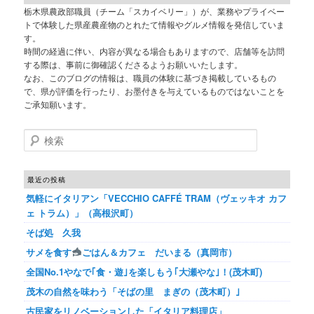
栃木県農政部職員（チーム「スカイベリー」）が、業務やプライベー
トで体験した県産農産物のとれたて情報やグルメ情報を発信していま
す。
時間の経過に伴い、内容が異なる場合もありますので、店舗等を訪問
する際は、事前に御確認くださるようお願いいたします。
なお、このブログの情報は、職員の体験に基づき掲載しているもの
で、県が評価を行ったり、お墨付きを与えているものではないことを
ご承知願います。
検索
最近の投稿
気軽にイタリアン「VECCHIO CAFFÉ TRAM（ヴェッキオ カフ
ェ トラム）」（高根沢町）
そば処 久我
サメを食す
ごはん＆カフェ だいまる（真岡市）
全国No.1やなで｢食・遊｣を楽しもう｢大瀬やな｣！(茂木町)
茂木の自然を味わう「そばの里 まぎの（茂木町）｣
古民家をリノベーションした「イタリア料理店」