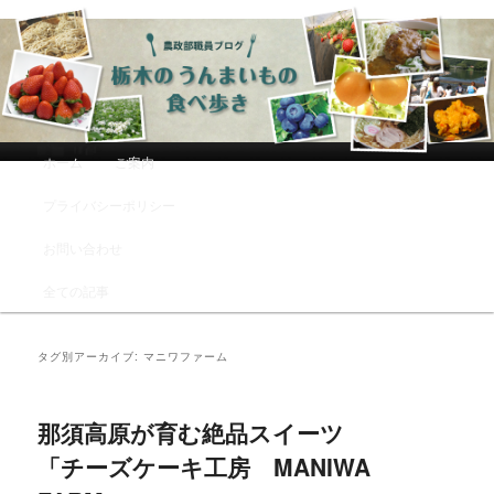
農政部職員ブログ「栃木のうんまい
もの食べ歩き」
メインメニュー
ホーム
ご案内
メインコンテンツへ移動
サブコンテンツへ移動
プライバシーポリシー
お問い合わせ
全ての記事
タグ別アーカイブ:
マニワファーム
那須高原が育む絶品スイーツ
「チーズケーキ工房 MANIWA