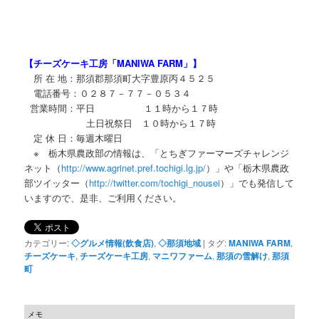
【チーズケーキ工房「MANIWA FARM」】
所 在 地：那須郡那須町大字豊原丙４５２５
電話番号：０２８７－７７－０５３４
営業時間：平日 １１時から１７時
土日祝祭日 １０時から１７時
定 休 日：毎週木曜日
※ 栃木県農政部の情報は、「とちぎファーマーズチャレンジ
ネット（
http://www.agrinet.pref.tochigi.lg.jp/
）」や「栃木県農政
部ツイッター（
http://twitter.com/tochigi_nousei
）」でも発信して
いますので、是非、ご利用ください。
カテゴリー:
◇グルメ情報(飲食店)
,
◇那須地域
|
タグ:
MANIWA FARM
,
チーズケーキ
,
チーズケーキ工房
,
マニワファーム
,
那須の雪解け
,
那須
町
メモ