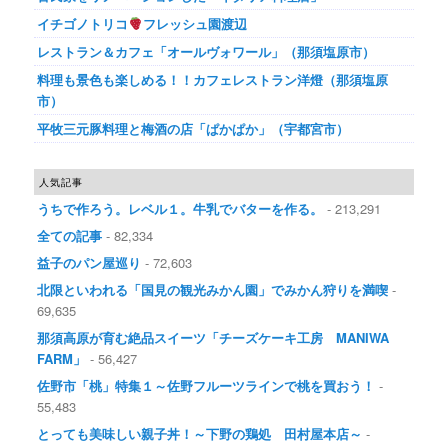
イチゴノトリコ
フレッシュ園渡辺
レストラン＆カフェ「オールヴォワール」（那須塩原市）
料理も景色も楽しめる！！カフェレストラン洋燈（那須塩原
市）
平牧三元豚料理と梅酒の店「ぱかぱか」（宇都宮市）
人気記事
うちで作ろう。レベル１。牛乳でバターを作る。
- 213,291
全ての記事
- 82,334
益子のパン屋巡り
- 72,603
北限といわれる「国見の観光みかん園」でみかん狩りを満喫
-
69,635
那須高原が育む絶品スイーツ「チーズケーキ工房 MANIWA
FARM」
- 56,427
佐野市「桃」特集１～佐野フルーツラインで桃を買おう！
-
55,483
とっても美味しい親子丼！～下野の鶏処 田村屋本店～
-