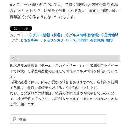
※メニューや価格等については、ブログ掲載時と内容が異なる場
合がありますので、店舗等を利用される際は、事前に当該店舗に
御確認くださるようお願いいたします。
カテゴリー:
◇グルメ情報（料理）
,
◇グルメ情報(飲食店)
,
◇芳賀地域
|
タグ:
とちぎ和牛
,
トモサンカク
,
ロース
,
味噌汁
,
杏仁豆腐
,
焼肉
メモ
栃木県農政部職員（チーム「スカイベリー」）が、業務やプライベー
トで体験した県産農産物のとれたて情報やグルメ情報を発信していま
す。
時間の経過に伴い、内容が異なる場合もありますので、店舗等を訪問
する際は、事前に御確認くださるようお願いいたします。
なお、このブログの情報は、職員の体験に基づき掲載しているもの
で、県が評価を行ったり、お墨付きを与えているものではないことを
ご承知願います。
検索