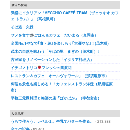
最近の投稿
気軽にイタリアン「VECCHIO CAFFÉ TRAM（ヴェッキオ カフ
ェ トラム）」（高根沢町）
そば処 久我
サメを食す
ごはん＆カフェ だいまる（真岡市）
全国No.1やなで｢食・遊｣を楽しもう｢大瀬やな｣！(茂木町)
茂木の自然を味わう「そばの里 まぎの（茂木町）｣
古民家をリノベーションした「イタリア料理店」
イチゴノトリコ
フレッシュ園渡辺
レストラン＆カフェ「オールヴォワール」（那須塩原市）
料理も景色も楽しめる！！カフェレストラン洋燈（那須塩原
市）
平牧三元豚料理と梅酒の店「ぱかぱか」（宇都宮市）
人気記事
うちで作ろう。レベル１。牛乳でバターを作る。
- 213,388
全ての記事
- 82,401