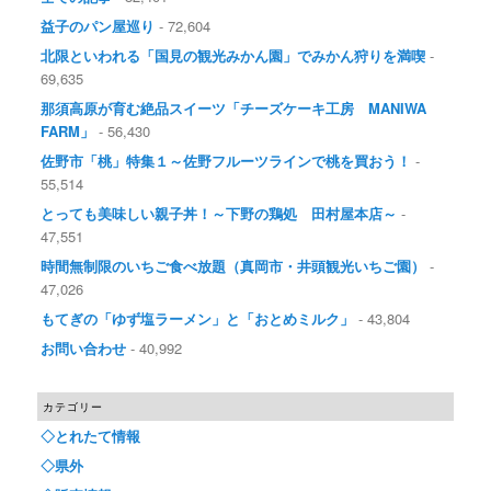
益子のパン屋巡り
- 72,604
北限といわれる「国見の観光みかん園」でみかん狩りを満喫
-
69,635
那須高原が育む絶品スイーツ「チーズケーキ工房 MANIWA
FARM」
- 56,430
佐野市「桃」特集１～佐野フルーツラインで桃を買おう！
-
55,514
とっても美味しい親子丼！～下野の鶏処 田村屋本店～
-
47,551
時間無制限のいちご食べ放題（真岡市・井頭観光いちご園）
-
47,026
もてぎの「ゆず塩ラーメン」と「おとめミルク」
- 43,804
お問い合わせ
- 40,992
カテゴリー
◇とれたて情報
◇県外