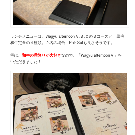
ランチメニューは、Wagyu afternoonＡ,Ｂ,Ｃの３コースと、黒毛
和牛定食の４種類。２名の場合、Pair Setも良さそうです。
雫は、
和牛の霜降りが大好き
なので、「Wagyu afternoonＡ」を
いただきました！