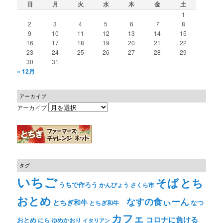
日
月
火
水
木
金
土
1
2
3
4
5
6
7
8
9
10
11
12
13
14
15
16
17
18
19
20
21
22
23
24
25
26
27
28
29
30
31
« 12月
アーカイブ
アーカイブ
タグ
いちご
そば
とち
うちで作ろう
かんぴょう
さくら市
おとめ
なすの食ぃーん
とちぎ和牛
なつ
とちぎ和牛
カフェ
コロナに負ける
おとめ
ゆめかおり
にら
イタリアン