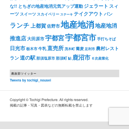
ジェラート
スィ
な!! とちぎの地産地消元気アップ運動
テイクアウト
ーツ
パン
スイーツ
スカイベリー
ステーキ
地産地消
ランチ
上都賀
地産地消
佐野市
宇都宮市
宇都宮
推進店
大田原市
手打ちそば
直売所
日光市
農村レスト
牛乳
蕎麦
栃木市
茂木町
足利市
鹿沼市
道の駅
ラン
那須塩原市
那須町
鮎
６次産業化
農政部ツイッター
Tweets by tochigi_nousei
Copyright © Tochigi Prefecture. All rights reserved.
掲載の記事・写真・図表などの無断転載を禁止します