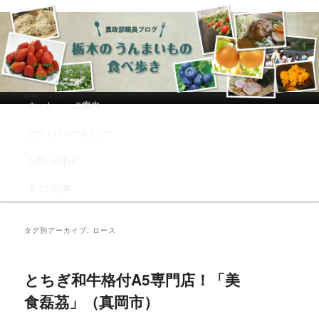
農政部職員ブログ「栃木のうんまい
もの食べ歩き」
メインメニュー
ホーム
ご案内
メインコンテンツへ移動
サブコンテンツへ移動
プライバシーポリシー
お問い合わせ
全ての記事
タグ別アーカイブ:
ロース
とちぎ和牛格付A5専門店！「美
食磊茘」（真岡市）