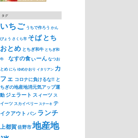
タグ
いちご
うちで作ろう
かん
そば
とち
ぴょう
さくら市
おとめ
とちぎ和牛
とちぎ和
なすの食ぃーん
なつお
牛
カ
とめ
ゆめかおり
にら
イタリアン
フェ
コロナに負けるな!! と
ちぎの地産地消元気アップ運
ジェラート
スィーツ
動
ス
テ
イーツ
スカイベリー
ステーキ
ランチ
イクアウト
パン
地産地
上都賀
佐野市