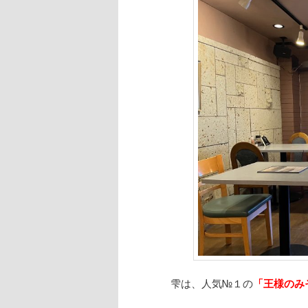
雫は、人気№１の
「王様のみ