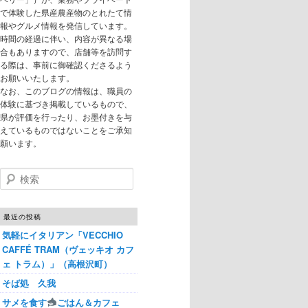
で体験した県産農産物のとれたて情
報やグルメ情報を発信しています。
時間の経過に伴い、内容が異なる場
合もありますので、店舗等を訪問す
る際は、事前に御確認くださるよう
お願いいたします。
なお、このブログの情報は、職員の
体験に基づき掲載しているもので、
県が評価を行ったり、お墨付きを与
えているものではないことをご承知
願います。
検索
最近の投稿
気軽にイタリアン「VECCHIO
CAFFÉ TRAM（ヴェッキオ カフ
ェ トラム）」（高根沢町）
そば処 久我
サメを食す
ごはん＆カフェ