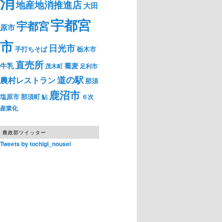
消
地産地消推進店
大田
宇都宮
宇都宮
原市
市
日光市
手打ちそば
栃木市
直売所
牛乳
蕎麦
茂木町
足利市
道の駅
農村レストラン
那須
鹿沼市
塩原市
那須町
鮎
６次
産業化
農政部ツイッター
Tweets by tochigi_nousei