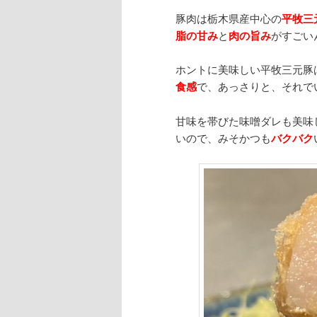
豚肉は栃木県産中心の
平牧三
脂の甘み
と
肉の旨み
がすごい
ホントに美味しい平牧三元豚
食感
で、あっさりと、それで
甘味を帯びた味噌ダレも美味
いので、みそかつも
バクバク