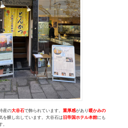
特産の
大谷石
で飾られています。
重厚感
があり
暖かみの
気を醸し出しています。大谷石は
旧帝国ホテル本館
にも
す。