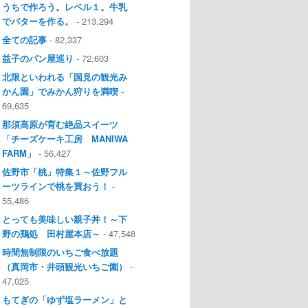
うちで作ろう。レベル１。牛乳
でバターを作る。
- 213,294
全ての記事
- 82,337
益子のパン屋巡り
- 72,603
北限といわれる「国見の観光み
かん園」でみかん狩りを満喫
-
69,635
那須高原が育む絶品スイーツ
「チーズケーキ工房 MANIWA
FARM」
- 56,427
佐野市「桃」特集１～佐野フル
ーツラインで桃を買おう！
-
55,486
とっても美味しい親子丼！～下
野の鶏処 田村屋本店～
- 47,548
時間無制限のいちご食べ放題
（真岡市・井頭観光いちご園）
-
47,025
もてぎの「ゆず塩ラーメン」と