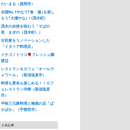
だいまる（真岡市）
全国No.1やなで｢食・遊｣を楽し
もう｢大瀬やな｣！(茂木町)
茂木の自然を味わう「そばの
里 まぎの（茂木町）｣
古民家をリノベーションした
「イタリア料理店」
イチゴノトリコ
フレッシュ園
渡辺
レストラン＆カフェ「オールヴ
ォワール」（那須塩原市）
料理も景色も楽しめる！！カフ
ェレストラン洋燈（那須塩原
市）
平牧三元豚料理と梅酒の店「ぱ
かぱか」（宇都宮市）
人気記事