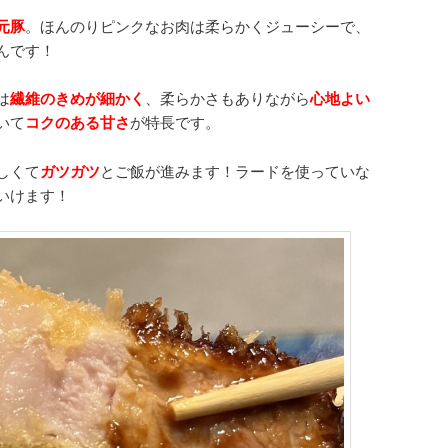
元豚
。ほんのりピンクなお肉は柔らかくジューシーで、
んです！
は
繊維のきめが細かく
、柔らかさもありながら
心地よい
いて
コクのある甘さ
が特長です。
しくて
ガツガツ
とご飯が進みます！ラードを使っていな
いけます！