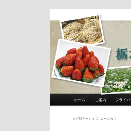
農政部職員ブ
き」
メインメニュー
ホーム
ご案内
プライバ
メインコンテンツへ移動
サブコンテンツへ移動
タグ別アーカイブ:
ロースカツ