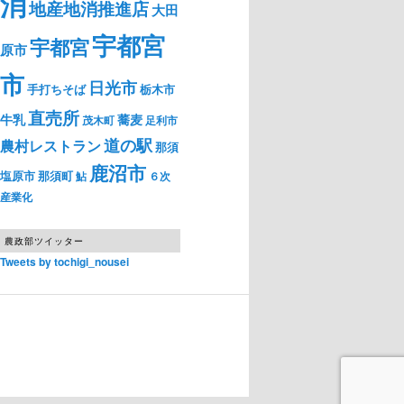
消
地産地消推進店
大田
宇都宮
宇都宮
原市
市
日光市
手打ちそば
栃木市
直売所
牛乳
蕎麦
茂木町
足利市
道の駅
農村レストラン
那須
鹿沼市
塩原市
那須町
鮎
６次
産業化
農政部ツイッター
Tweets by tochigi_nousei