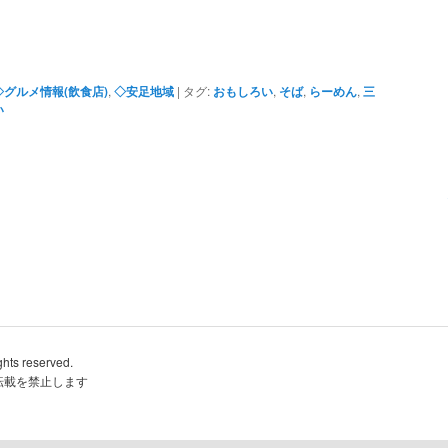
◇グルメ情報(飲食店)
,
◇安足地域
|
タグ:
おもしろい
,
そば
,
らーめん
,
三
い
ghts reserved.
転載を禁止します