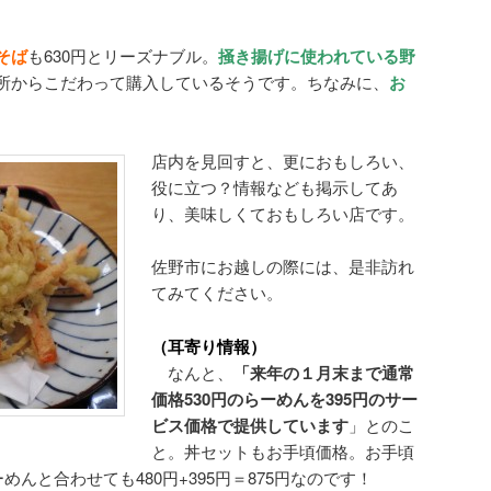
そば
も630円とリーズナブル。
掻き揚げに使われている野
所からこだわって購入しているそうです。ちなみに、
お
。
店内を見回すと、更におもしろい、
役に立つ？情報なども掲示してあ
り、美味しくておもしろい店です。
佐野市にお越しの際には、是非訪れ
てみてください。
（耳寄り情報）
なんと、
「来年の１月末まで通常
価格530円のらーめんを395円のサー
ビス価格で提供しています
」とのこ
と。丼セットもお手頃価格。お手頃
めんと合わせても480円+395円＝875円なのです！