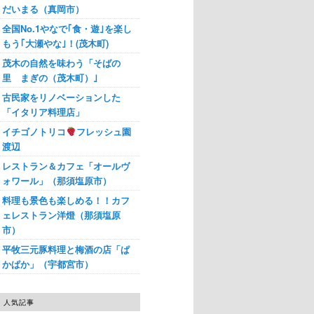
だいまる（真岡市）
全国No.1やなで｢食・遊｣を楽し
もう｢大瀬やな｣！(茂木町)
茂木の自然を味わう「そばの
里 まぎの（茂木町）｣
古民家をリノベーションした
「イタリア料理店」
イチゴノトリコ
フレッシュ園
渡辺
レストラン＆カフェ「オールヴ
ォワール」（那須塩原市）
料理も景色も楽しめる！！カフ
ェレストラン洋燈（那須塩原
市）
平牧三元豚料理と梅酒の店「ぱ
かぱか」（宇都宮市）
人気記事