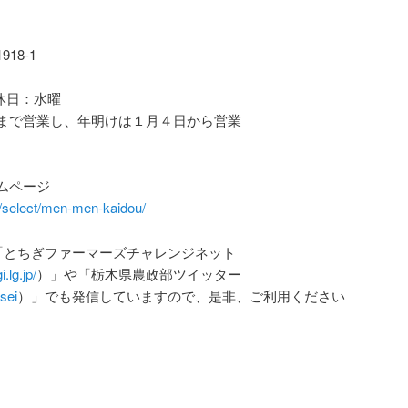
18-1
定休日：水曜
まで営業し、年明けは１月４日から営業
ムページ
p/select/men-men-kaidou/
「とちぎファーマーズチャレンジネット
.lg.jp/
）」や「栃木県農政部ツイッター
usei
）」でも発信していますので、是非、ご利用ください