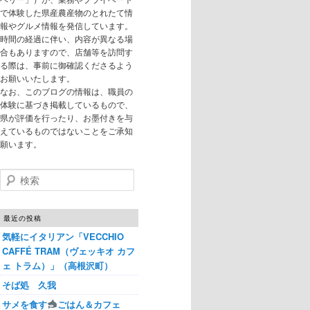
で体験した県産農産物のとれたて情
報やグルメ情報を発信しています。
時間の経過に伴い、内容が異なる場
合もありますので、店舗等を訪問す
る際は、事前に御確認くださるよう
お願いいたします。
なお、このブログの情報は、職員の
体験に基づき掲載しているもので、
県が評価を行ったり、お墨付きを与
えているものではないことをご承知
願います。
検索
最近の投稿
気軽にイタリアン「VECCHIO
CAFFÉ TRAM（ヴェッキオ カフ
ェ トラム）」（高根沢町）
そば処 久我
サメを食す
ごはん＆カフェ