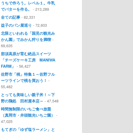
うちで作ろう。レベル１。牛乳
でバターを作る。
- 213,289
全ての記事
- 82,331
益子のパン屋巡り
- 72,603
北限といわれる「国見の観光み
かん園」でみかん狩りを満喫
-
69,635
那須高原が育む絶品スイーツ
「チーズケーキ工房 MANIWA
FARM」
- 56,427
佐野市「桃」特集１～佐野フル
ーツラインで桃を買おう！
-
55,482
とっても美味しい親子丼！～下
野の鶏処 田村屋本店～
- 47,548
時間無制限のいちご食べ放題
（真岡市・井頭観光いちご園）
-
47,025
もてぎの「ゆず塩ラーメン」と