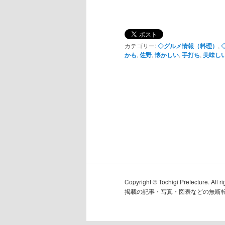
カテゴリー:
◇グルメ情報（料理）
,
かも
,
佐野
,
懐かしい
,
手打ち
,
美味し
Copyright © Tochigi Prefecture. All ri
掲載の記事・写真・図表などの無断