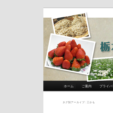
農政部職員ブ
き」
メインメニュー
ホーム
ご案内
プライバ
メインコンテンツへ移動
サブコンテンツへ移動
タグ別アーカイブ:
三かも