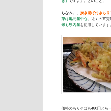
き』
ですよ」。とのこと。
ちなみに、
掻き揚げ付きもり
菜は地元産中心
。近くの直売
米も県内産
を使用しています
価格のもりそばも480円とらー