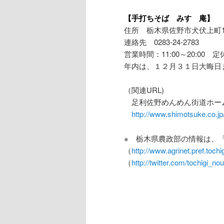
【手打ちそば みすゞ庵】
住所 栃木県佐野市犬伏上町19
連絡先 0283-24-2783
営業時間：11:00～20:00 
年内は、１２月３１日大晦日
（関連URL)
足利佐野めんめん街道ホー
http://www.shimotsuke.co.j
※ 栃木県農政部の情報は、
（
http://www.agrinet.pref.tochigi
（
http://twitter.com/tochigi_no