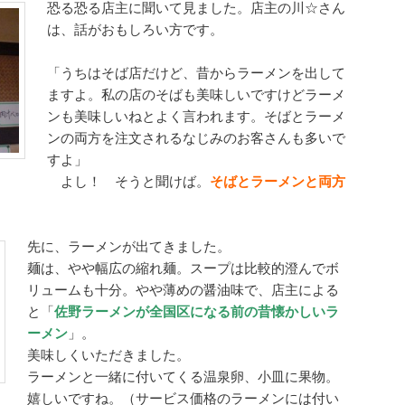
恐る恐る店主に聞いて見ました。店主の川☆さん
は、話がおもしろい方です。
「うちはそば店だけど、昔からラーメンを出して
ますよ。私の店のそばも美味しいですけどラーメ
ンも美味しいねとよく言われます。そばとラーメ
ンの両方を注文されるなじみのお客さんも多いで
すよ」
よし！ そうと聞けば。
そばとラーメンと両方
先に、ラーメンが出てきました。
麺は、やや幅広の縮れ麺。スープは比較的澄んでボ
リュームも十分。やや薄めの醤油味で、店主による
と「
佐野ラーメンが全国区になる前の昔懐かしいラ
ーメン
」。
美味しくいただきました。
ラーメンと一緒に付いてくる温泉卵、小皿に果物。
嬉しいですね。（サービス価格のラーメンには付い