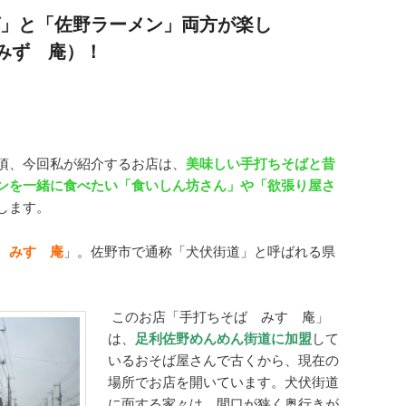
」と「佐野ラーメン」両方が楽し
みずゞ庵）！
頃、今回私が紹介するお店は、
美味しい手打ちそばと昔
ンを一緒に食べたい「食いしん坊さん」や「欲張り屋さ
します。
 みすゞ庵
」。佐野市で通称「犬伏街道」と呼ばれる県
。
このお店「手打ちそば みすゞ庵」
は、
足利佐野めんめん街道に加盟
して
いるおそば屋さんで古くから、現在の
場所でお店を開いています。犬伏街道
に面する家々は、間口が狭く奥行きが