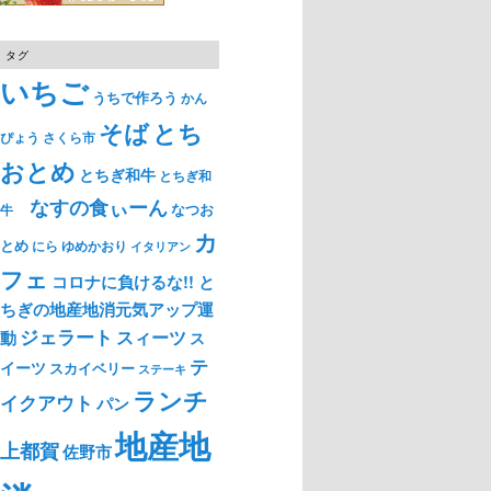
タグ
いちご
うちで作ろう
かん
そば
とち
ぴょう
さくら市
おとめ
とちぎ和牛
とちぎ和
なすの食ぃーん
なつお
牛
カ
とめ
ゆめかおり
にら
イタリアン
フェ
コロナに負けるな!! と
ちぎの地産地消元気アップ運
ジェラート
スィーツ
動
ス
テ
イーツ
スカイベリー
ステーキ
ランチ
イクアウト
パン
地産地
上都賀
佐野市