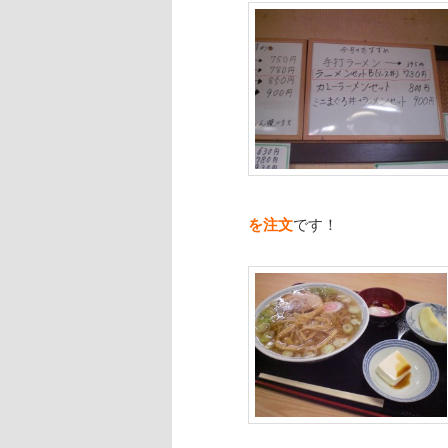
を注文
です！