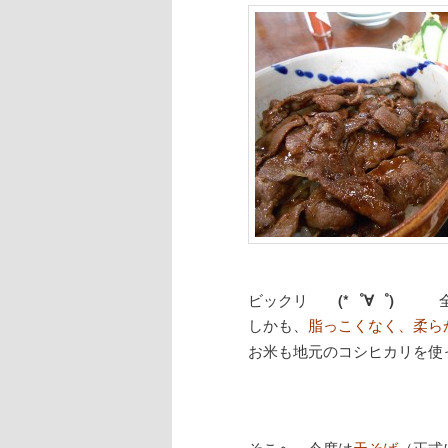
ビックリ
(*゜∀゜)
全
しかも、
脂っこくなく、柔
お米も地元のコシヒカリを使
そこへ、今度は
天そば
（正式