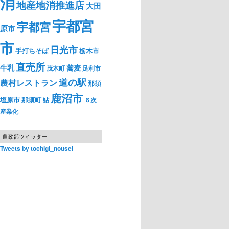
消
地産地消推進店
大田
宇都宮
宇都宮
原市
市
日光市
手打ちそば
栃木市
直売所
牛乳
蕎麦
茂木町
足利市
道の駅
農村レストラン
那須
鹿沼市
塩原市
那須町
鮎
６次
産業化
農政部ツイッター
Tweets by tochigi_nousei