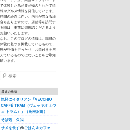
で体験した県産農産物のとれたて情
報やグルメ情報を発信しています。
時間の経過に伴い、内容が異なる場
合もありますので、店舗等を訪問す
る際は、事前に御確認くださるよう
お願いいたします。
なお、このブログの情報は、職員の
体験に基づき掲載しているもので、
県が評価を行ったり、お墨付きを与
えているものではないことをご承知
願います。
検索
最近の投稿
気軽にイタリアン「VECCHIO
CAFFÉ TRAM（ヴェッキオ カフ
ェ トラム）」（高根沢町）
そば処 久我
サメを食す
ごはん＆カフェ