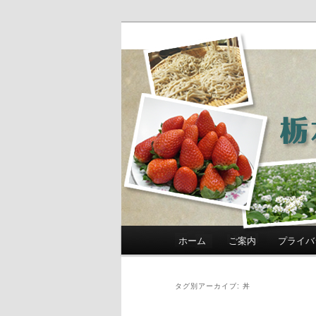
農政部職員ブ
き」
メインメニュー
ホーム
ご案内
プライバ
メインコンテンツへ移動
サブコンテンツへ移動
タグ別アーカイブ:
丼