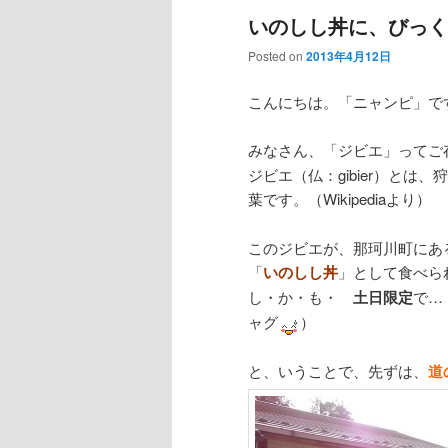
いのしし丼に、びっく
Posted on
2013年4月12日
こんにちは。「ニャンピ」で
みなさん、「ジビエ」ってご
ジビエ（仏：gibier）と
葉です。（Wikipediaより）
このジビエが、那珂川町にあ
「
いのしし丼
」として食べら
し・か・も・
土日限定
で…
ャグ
）
と、いうことで、先ずは、
道