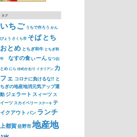
タグ
いちご
うちで作ろう
かん
そば
とち
ぴょう
さくら市
おとめ
とちぎ和牛
とちぎ和
なすの食ぃーん
なつお
牛
カ
とめ
ゆめかおり
にら
イタリアン
フェ
コロナに負けるな!! と
ちぎの地産地消元気アップ運
ジェラート
スィーツ
動
ス
テ
イーツ
スカイベリー
ステーキ
ランチ
イクアウト
パン
地産地
上都賀
佐野市