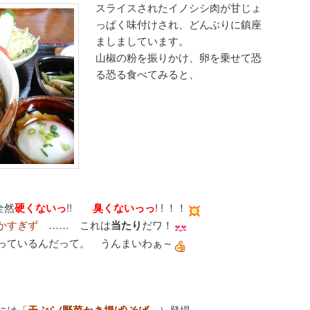
スライスされたイノシシ肉が甘じょ
っぱく味付けされ、どんぶりに鎮座
ましましています。
山椒の粉を振りかけ、卵を乗せて恐
る恐る食べてみると、
然
硬くないっ
!!
臭くないっっ
! ! ！！
らかすぎず
…… これは
当たり
だワ！
っているんだって。 うんまいわぁ～
には「
」）登場。