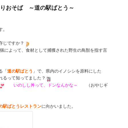
りおそば ～道の駅ばとう～
す。
存じですか？
は、狩猟によって、食材として捕獲された野生の鳥獣を指す言
る「
道の駅ばとう
」で、県内のイノシシを原料にした
れるって知ってました？
いのしし丼って、ドンなんかな～
（おやじギ
の駅ばとうレストラン
に向かいました。