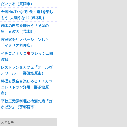
だいまる（真岡市）
全国No.1やなで｢食・遊｣を楽し
もう｢大瀬やな｣！(茂木町)
茂木の自然を味わう「そばの
里 まぎの（茂木町）｣
古民家をリノベーションした
「イタリア料理店」
イチゴノトリコ
フレッシュ園
渡辺
レストラン＆カフェ「オールヴ
ォワール」（那須塩原市）
料理も景色も楽しめる！！カフ
ェレストラン洋燈（那須塩原
市）
平牧三元豚料理と梅酒の店「ぱ
かぱか」（宇都宮市）
人気記事