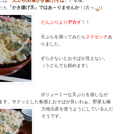
天ぷら(野菜かき揚げ)そば
たら
「かき揚げ天」ではあ～りませんか
！(古っ
)
どんぶりより
デカイ
！！
天ぷらを測ってみたら
２０センチ
あ
りました。
ずらさないとおそばが見えない。
（うどんでも頼めます）
ボリューミーな天ぷらを崩しなが
ます。サクッとした食感とおそばが良いわぁ。
野菜も極
力地元産を使うようにしているんだ
そうです。