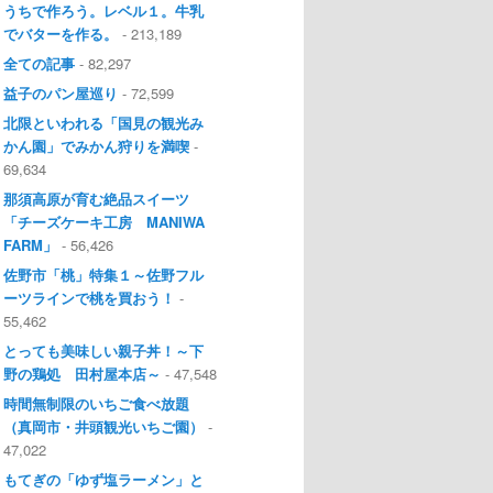
うちで作ろう。レベル１。牛乳
でバターを作る。
- 213,189
全ての記事
- 82,297
益子のパン屋巡り
- 72,599
北限といわれる「国見の観光み
かん園」でみかん狩りを満喫
-
69,634
那須高原が育む絶品スイーツ
「チーズケーキ工房 MANIWA
FARM」
- 56,426
佐野市「桃」特集１～佐野フル
ーツラインで桃を買おう！
-
55,462
とっても美味しい親子丼！～下
野の鶏処 田村屋本店～
- 47,548
時間無制限のいちご食べ放題
（真岡市・井頭観光いちご園）
-
47,022
もてぎの「ゆず塩ラーメン」と