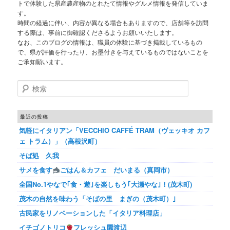
トで体験した県産農産物のとれたて情報やグルメ情報を発信していま
す。
時間の経過に伴い、内容が異なる場合もありますので、店舗等を訪問
する際は、事前に御確認くださるようお願いいたします。
なお、このブログの情報は、職員の体験に基づき掲載しているもの
で、県が評価を行ったり、お墨付きを与えているものではないことを
ご承知願います。
検索
最近の投稿
気軽にイタリアン「VECCHIO CAFFÉ TRAM（ヴェッキオ カフ
ェ トラム）」（高根沢町）
そば処 久我
サメを食す
ごはん＆カフェ だいまる（真岡市）
全国No.1やなで｢食・遊｣を楽しもう｢大瀬やな｣！(茂木町)
茂木の自然を味わう「そばの里 まぎの（茂木町）｣
古民家をリノベーションした「イタリア料理店」
イチゴノトリコ
フレッシュ園渡辺