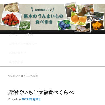
農政部職員ブログ「栃木のうんまい
もの食べ歩き」
メインメニュー
ホーム
ご案内
メインコンテンツへ移動
サブコンテンツへ移動
プライバシーポリシー
お問い合わせ
全ての記事
タグ別アーカイブ:
光陽堂
鹿沼でいちご大福食べくらべ
Posted on
2013年2月12日