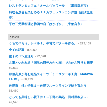
レストラン＆カフェ「オールヴォワール」（那須塩原市）
料理も景色も楽しめる！！カフェレストラン洋燈（那須塩原
市）
平牧三元豚料理と梅酒の店「ぱかぱか」（宇都宮市）
人気記事
うちで作ろう。レベル１。牛乳でバターを作る。
- 213,159
全ての記事
- 82,269
益子のパン屋巡り
- 72,598
北限といわれる「国見の観光みかん園」でみかん狩りを満喫
-
69,632
那須高原が育む絶品スイーツ「チーズケーキ工房 MANIWA
FARM」
- 56,423
佐野市「桃」特集１～佐野フルーツラインで桃を買おう！
-
55,450
とっても美味しい親子丼！～下野の鶏処 田村屋本店～
-
47,545