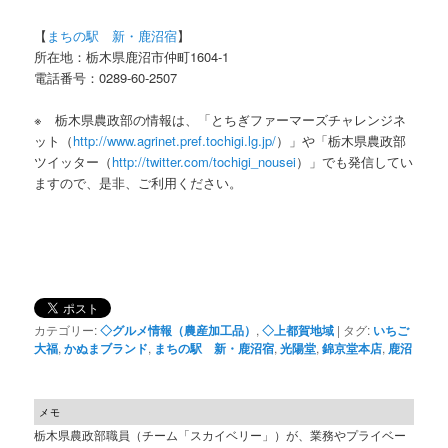
【
まちの駅 新・鹿沼宿
】
所在地：栃木県鹿沼市仲町1604-1
電話番号：0289-60-2507
※ 栃木県農政部の情報は、「とちぎファーマーズチャレンジネ
ット（
http://www.agrinet.pref.tochigi.lg.jp/
）」や「栃木県農政部
ツイッター（
http://twitter.com/tochigi_nousei
）」でも発信してい
ますので、是非、ご利用ください。
カテゴリー:
◇グルメ情報（農産加工品）
,
◇上都賀地域
|
タグ:
いちご
大福
,
かぬまブランド
,
まちの駅 新・鹿沼宿
,
光陽堂
,
錦京堂本店
,
鹿沼
メモ
栃木県農政部職員（チーム「スカイベリー」）が、業務やプライベー