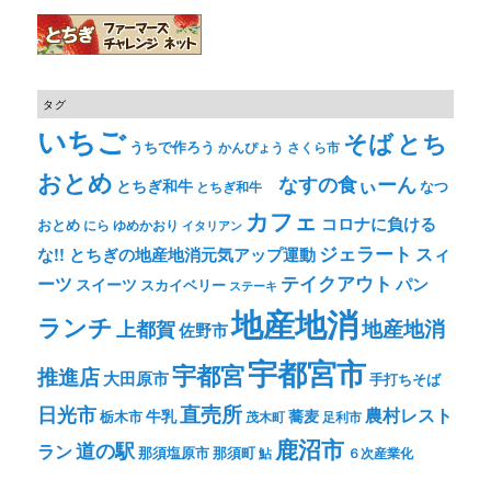
タグ
いちご
そば
とち
うちで作ろう
かんぴょう
さくら市
おとめ
なすの食ぃーん
とちぎ和牛
なつ
とちぎ和牛
カフェ
コロナに負ける
おとめ
ゆめかおり
にら
イタリアン
ジェラート
スィ
な!! とちぎの地産地消元気アップ運動
テイクアウト
ーツ
パン
スイーツ
スカイベリー
ステーキ
地産地消
ランチ
上都賀
地産地消
佐野市
宇都宮市
宇都宮
推進店
大田原市
手打ちそば
直売所
日光市
農村レスト
牛乳
蕎麦
栃木市
茂木町
足利市
鹿沼市
道の駅
ラン
那須塩原市
那須町
鮎
６次産業化