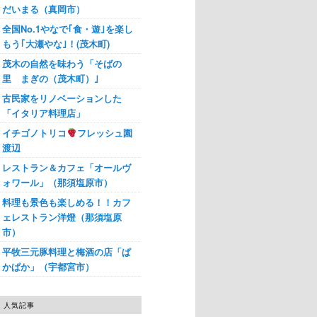
だいまる（真岡市）
全国No.1やなで｢食・遊｣を楽し
もう｢大瀬やな｣！(茂木町)
茂木の自然を味わう「そばの
里 まぎの（茂木町）｣
古民家をリノベーションした
「イタリア料理店」
イチゴノトリコ
フレッシュ園
渡辺
レストラン＆カフェ「オールヴ
ォワール」（那須塩原市）
料理も景色も楽しめる！！カフ
ェレストラン洋燈（那須塩原
市）
平牧三元豚料理と梅酒の店「ぱ
かぱか」（宇都宮市）
人気記事