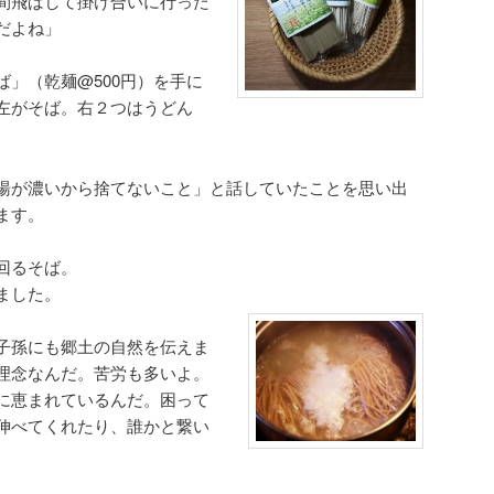
間飛ばして掛け合いに行った
だよね」
」（乾麺@500円）を手に
左がそば。右２つはうどん
湯が濃いから捨てないこと」と話していたことを思い出
ます。
回るそば。
ました。
子孫にも郷土の自然を伝えま
理念なんだ。苦労も多いよ。
に恵まれているんだ。困って
伸べてくれたり、誰かと繋い