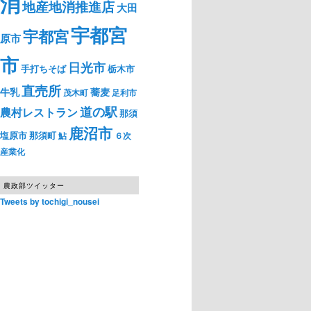
消
地産地消推進店
大田
宇都宮
宇都宮
原市
市
日光市
手打ちそば
栃木市
直売所
牛乳
蕎麦
茂木町
足利市
道の駅
農村レストラン
那須
鹿沼市
塩原市
那須町
鮎
６次
産業化
農政部ツイッター
Tweets by tochigi_nousei