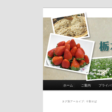
農政部職員ブ
き」
メインメニュー
ホーム
ご案内
プライバ
メインコンテンツへ移動
サブコンテンツへ移動
タグ別アーカイブ:
十割そば