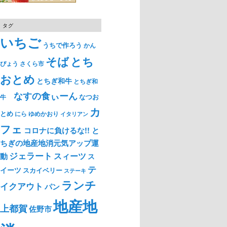
タグ
いちご
うちで作ろう
かん
そば
とち
ぴょう
さくら市
おとめ
とちぎ和牛
とちぎ和
なすの食ぃーん
なつお
牛
カ
とめ
ゆめかおり
にら
イタリアン
フェ
コロナに負けるな!! と
ちぎの地産地消元気アップ運
ジェラート
スィーツ
動
ス
テ
イーツ
スカイベリー
ステーキ
ランチ
イクアウト
パン
地産地
上都賀
佐野市