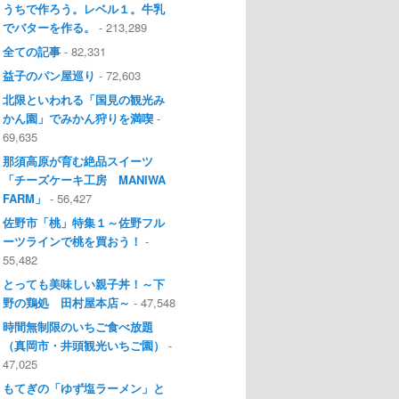
うちで作ろう。レベル１。牛乳
でバターを作る。
- 213,289
全ての記事
- 82,331
益子のパン屋巡り
- 72,603
北限といわれる「国見の観光み
かん園」でみかん狩りを満喫
-
69,635
那須高原が育む絶品スイーツ
「チーズケーキ工房 MANIWA
FARM」
- 56,427
佐野市「桃」特集１～佐野フル
ーツラインで桃を買おう！
-
55,482
とっても美味しい親子丼！～下
野の鶏処 田村屋本店～
- 47,548
時間無制限のいちご食べ放題
（真岡市・井頭観光いちご園）
-
47,025
もてぎの「ゆず塩ラーメン」と