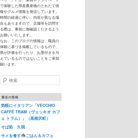
で体験した県産農産物のとれたて情
報やグルメ情報を発信しています。
時間の経過に伴い、内容が異なる場
合もありますので、店舗等を訪問す
る際は、事前に御確認くださるよう
お願いいたします。
なお、このブログの情報は、職員の
体験に基づき掲載しているもので、
県が評価を行ったり、お墨付きを与
えているものではないことをご承知
願います。
検索
最近の投稿
気軽にイタリアン「VECCHIO
CAFFÉ TRAM（ヴェッキオ カフ
ェ トラム）」（高根沢町）
そば処 久我
サメを食す
ごはん＆カフェ