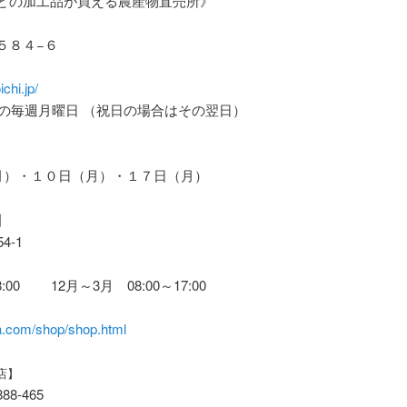
どの加工品が買える農産物直売所》
５８４−６
chi.jp/
の毎週月曜日 （祝日の場合はその翌日）
休
）・１０日（月）・１７日（月）
】
-1
0 12月～3月 08:00～17:00
ma.com/shop/shop.html
店】
8-465