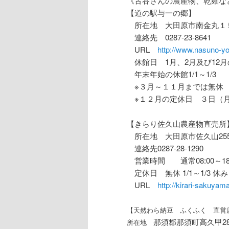
《古谷さんの農産物、乾麺な
【道の駅与一の郷】
所在地 大田原市南金丸１
連絡先 0287-23-8641
URL
http://www.nasuno-yoi
休館日 1月、2月及び12月
年末年始の休館1/1～1/3
※３月～１１月までは無
※１２月の定休日 ３日（月
【きらり佐久山農産物直売所
所在地 大田原市佐久山2554
連絡先0287-28-1290
営業時間 通常08:00～18:0
定休日 無休 1/1～1/3 休み
URL
http://kirari-sakuya
【天然わら納豆 ふくふく 直営
那須郡那須町高久甲288
所在地