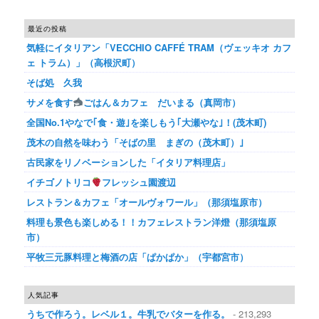
最近の投稿
気軽にイタリアン「VECCHIO CAFFÉ TRAM（ヴェッキオ カフ
ェ トラム）」（高根沢町）
そば処 久我
サメを食す
ごはん＆カフェ だいまる（真岡市）
全国No.1やなで｢食・遊｣を楽しもう｢大瀬やな｣！(茂木町)
茂木の自然を味わう「そばの里 まぎの（茂木町）｣
古民家をリノベーションした「イタリア料理店」
イチゴノトリコ
フレッシュ園渡辺
レストラン＆カフェ「オールヴォワール」（那須塩原市）
料理も景色も楽しめる！！カフェレストラン洋燈（那須塩原
市）
平牧三元豚料理と梅酒の店「ぱかぱか」（宇都宮市）
人気記事
うちで作ろう。レベル１。牛乳でバターを作る。
- 213,293