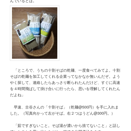
んでいるとは。
「ところで、うちの十割そばの乾麺、一度食べてみてよ。十割
そばの乾麺を加工してくれる企業ってなかなか無いんだぞ。よう
やく探して、連絡したらあっさり断られたんだけど、すぐに高速
を４時間飛ばして掛け合いに行ったら、思いを理解してくれたん
だよね」
早速、古谷さんの「十割そば」（乾麺@500円）を手に入れま
した。（写真向かって左がそば。右２つはうどん@300円。）
「茹ですぎないこと。そば湯が濃いから捨てないこと」と話し