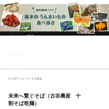
農政部職員ブログ「栃木のうんまい
もの食べ歩き」
メインメニュー
ホーム
ご案内
メインコンテンツへ移動
サブコンテンツへ移動
プライバシーポリシー
お問い合わせ
全ての記事
タグ別アーカイブ:
古谷農産
未来へ繋ぐそば（古谷農産 十
割そば乾麺）