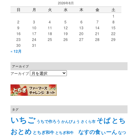
2026年8月
日
月
火
水
木
金
土
1
2
3
4
5
6
7
8
9
10
11
12
13
14
15
16
17
18
19
20
21
22
23
24
25
26
27
28
29
30
31
« 12月
アーカイブ
アーカイブ
タグ
いちご
そば
とち
うちで作ろう
かんぴょう
さくら市
おとめ
なすの食ぃーん
とちぎ和牛
なつ
とちぎ和牛