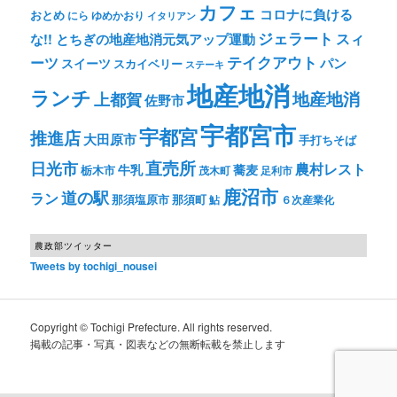
カフェ
コロナに負ける
おとめ
ゆめかおり
にら
イタリアン
ジェラート
スィ
な!! とちぎの地産地消元気アップ運動
テイクアウト
ーツ
パン
スイーツ
スカイベリー
ステーキ
地産地消
ランチ
上都賀
地産地消
佐野市
宇都宮市
宇都宮
推進店
大田原市
手打ちそば
直売所
日光市
農村レスト
牛乳
蕎麦
栃木市
茂木町
足利市
鹿沼市
道の駅
ラン
那須塩原市
那須町
鮎
６次産業化
農政部ツイッター
Tweets by tochigi_nousei
Copyright © Tochigi Prefecture. All rights reserved.
掲載の記事・写真・図表などの無断転載を禁止します