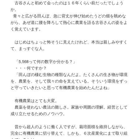
古谷さんと初めて会ったのは１６年くらい前だったでしょう
か。
青々と広がる田んぼ、急に背丈が伸び始めたうどの畑を眺めな
がら、あぜ道に腰を降ろして熱心に農業を語る古谷さんの姿をよ
く覚えています。
はじめはちょっと怖そうに見えたけれど、本当は親しみやすく
て、まっすぐな人。
「5,568って何の数字か分かる？」
・・・何ですか？
「田んぼの棲む生物の種類なんだよ。たくさんの生き物が環境
を、農業を、そして我々の命を支えている。そういう環境をずっ
と守っていきたいと思って有機農業を始めたんだよね」
有機農業はとても大変。
農薬を使わない農法の難しさ。家族や周囲の理解。経営として
成り立たせるためのノウハウ。
昔から超人のように働く人ですが、栽培面積を維持しながら、
完全に有機農業に切り替えて、しかも、６次産業化にまで取り組