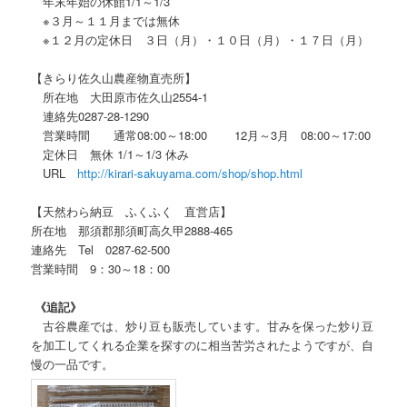
年末年始の休館1/1～1/3
※３月～１１月までは無休
※１２月の定休日 ３日（月）・１０日（月）・１７日（月）
【きらり佐久山農産物直売所】
所在地 大田原市佐久山2554-1
連絡先0287-28-1290
営業時間 通常08:00～18:00 12月～3月 08:00～17:00
定休日 無休 1/1～1/3 休み
URL
http://kirari-sakuyama.com/shop/shop.html
【天然わら納豆 ふくふく 直営店】
所在地
那須郡那須町高久甲2888-465
連絡先 Tel
0287-62-500
営業時間 9：30～
18：00
《追記》
古谷農産では、炒り豆も販売しています。甘みを保った炒り豆
を加工してくれる企業を探すのに相当苦労されたようですが、自
慢の一品です。