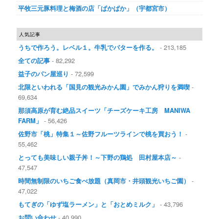
平牧三元豚料理と梅酒の店「ぱかぱか」（宇都宮市）
人気記事
うちで作ろう。レベル１。牛乳でバターを作る。
- 213,185
全ての記事
- 82,292
益子のパン屋巡り
- 72,599
北限といわれる「国見の観光みかん園」でみかん狩りを満喫
-
69,634
那須高原が育む絶品スイーツ「チーズケーキ工房 MANIWA
FARM」
- 56,426
佐野市「桃」特集１～佐野フルーツラインで桃を買おう！
-
55,462
とっても美味しい親子丼！～下野の鶏処 田村屋本店～
-
47,547
時間無制限のいちご食べ放題（真岡市・井頭観光いちご園）
-
47,022
もてぎの「ゆず塩ラーメン」と「おとめミルク」
- 43,796
お問い合わせ
- 40,990