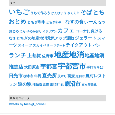
タグ
いちご
そば
とち
うちで作ろう
かんぴょう
さくら市
おとめ
なすの食ぃーん
とちぎ和牛
なつ
とちぎ和牛
カフェ
コロナに負ける
おとめ
ゆめかおり
にら
イタリアン
ジェラート
スィ
な!! とちぎの地産地消元気アップ運動
テイクアウト
ーツ
パン
スイーツ
スカイベリー
ステーキ
地産地消
ランチ
上都賀
地産地消
佐野市
宇都宮市
宇都宮
推進店
大田原市
手打ちそば
直売所
日光市
農村レスト
牛乳
蕎麦
栃木市
茂木町
足利市
鹿沼市
道の駅
ラン
那須塩原市
那須町
鮎
６次産業化
農政部ツイッター
Tweets by tochigi_nousei