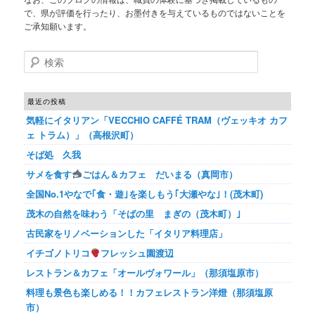
で、県が評価を行ったり、お墨付きを与えているものではないことを
ご承知願います。
検索
最近の投稿
気軽にイタリアン「VECCHIO CAFFÉ TRAM（ヴェッキオ カフ
ェ トラム）」（高根沢町）
そば処 久我
サメを食す
ごはん＆カフェ だいまる（真岡市）
全国No.1やなで｢食・遊｣を楽しもう｢大瀬やな｣！(茂木町)
茂木の自然を味わう「そばの里 まぎの（茂木町）｣
古民家をリノベーションした「イタリア料理店」
イチゴノトリコ
フレッシュ園渡辺
レストラン＆カフェ「オールヴォワール」（那須塩原市）
料理も景色も楽しめる！！カフェレストラン洋燈（那須塩原
市）