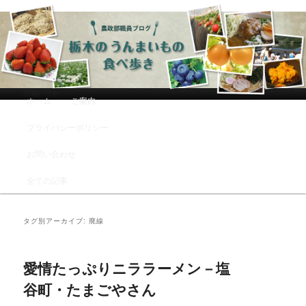
農政部職員ブログ「栃木のうんまい
もの食べ歩き」
メインメニュー
ホーム
ご案内
メインコンテンツへ移動
サブコンテンツへ移動
プライバシーポリシー
お問い合わせ
全ての記事
タグ別アーカイブ:
廃線
愛情たっぷりニララーメン－塩
谷町・たまごやさん