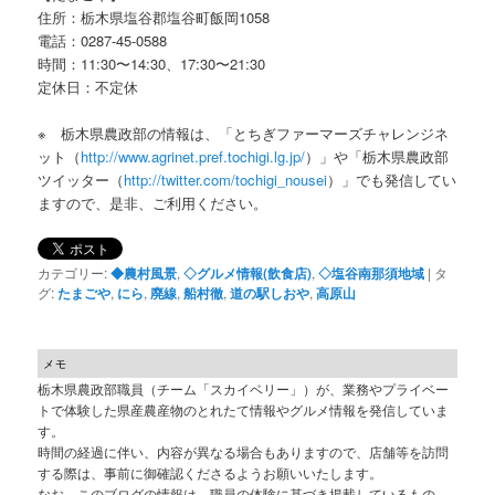
住所：栃木県塩谷郡塩谷町飯岡1058
電話：0287-45-0588
時間：11:30〜14:30、17:30〜21:30
定休日：不定休
※ 栃木県農政部の情報は、「とちぎファーマーズチャレンジネ
ット（
http://www.agrinet.pref.tochigi.lg.jp/
）」や「栃木県農政部
ツイッター（
http://twitter.com/tochigi_nousei
）」でも発信してい
ますので、是非、ご利用ください。
カテゴリー:
◆農村風景
,
◇グルメ情報(飲食店)
,
◇塩谷南那須地域
|
タ
グ:
たまごや
,
にら
,
廃線
,
船村徹
,
道の駅しおや
,
高原山
メモ
栃木県農政部職員（チーム「スカイベリー」）が、業務やプライベー
トで体験した県産農産物のとれたて情報やグルメ情報を発信していま
す。
時間の経過に伴い、内容が異なる場合もありますので、店舗等を訪問
する際は、事前に御確認くださるようお願いいたします。
なお、このブログの情報は、職員の体験に基づき掲載しているもの