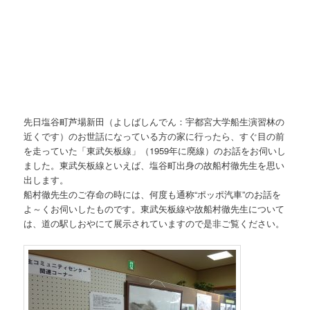
先日塩谷町芦場新田（よしばしんでん：宇都宮大学船生演習林の
近くです）のお世話になっている方の家に行ったら、すぐ目の前
を走っていた「東武矢板線」（1959年に廃線）のお話をお伺いし
ました。東武矢板線といえば、塩谷町出身の故船村徹先生を思い
出します。
船村徹先生のご存命の時には、何度も通称“ポッポ汽車”のお話を
よ～くお伺いしたものです。東武矢板線や故船村徹先生について
は、道の駅しおやにて展示されていますので是非ご覧ください。