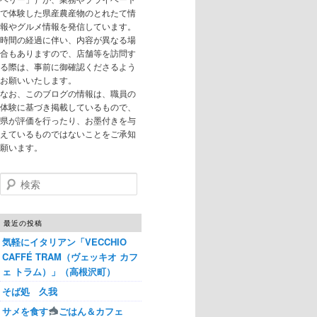
で体験した県産農産物のとれたて情
報やグルメ情報を発信しています。
時間の経過に伴い、内容が異なる場
合もありますので、店舗等を訪問す
る際は、事前に御確認くださるよう
お願いいたします。
なお、このブログの情報は、職員の
体験に基づき掲載しているもので、
県が評価を行ったり、お墨付きを与
えているものではないことをご承知
願います。
検索
最近の投稿
気軽にイタリアン「VECCHIO
CAFFÉ TRAM（ヴェッキオ カフ
ェ トラム）」（高根沢町）
そば処 久我
サメを食す
ごはん＆カフェ