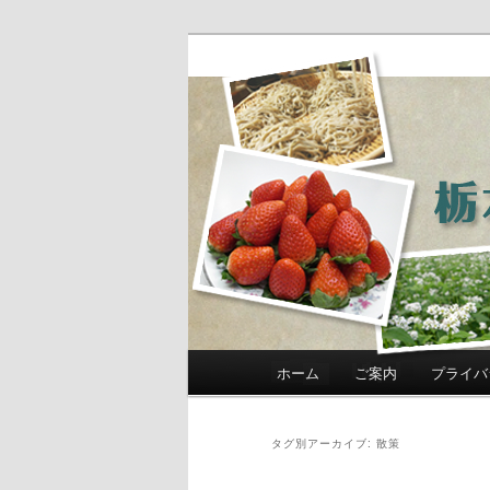
農政部職員ブ
き」
メインメニュー
ホーム
ご案内
プライバ
メインコンテンツへ移動
サブコンテンツへ移動
タグ別アーカイブ:
散策