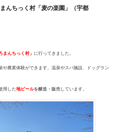
まんちっく村「麦の楽園」（宇都
ろまんちっく村」
に行ってきました。
策や農業体験ができます。温泉やスパ施設、ドッグラン
使用した
地ビール
を醸造・販売
しています。