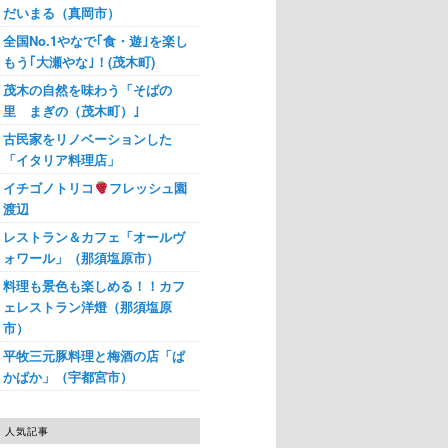
だいまる（真岡市）
全国No.1やなで｢食・遊｣を楽し
もう｢大瀬やな｣！(茂木町)
茂木の自然を味わう「そばの
里 まぎの（茂木町）｣
古民家をリノベーションした
「イタリア料理店」
イチゴノトリコ
フレッシュ園
渡辺
レストラン＆カフェ「オールヴ
ォワール」（那須塩原市）
料理も景色も楽しめる！！カフ
ェレストラン洋燈（那須塩原
市）
平牧三元豚料理と梅酒の店「ぱ
かぱか」（宇都宮市）
人気記事