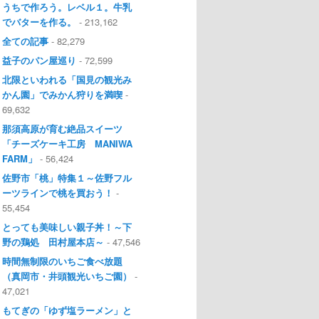
うちで作ろう。レベル１。牛乳
でバターを作る。
- 213,162
全ての記事
- 82,279
益子のパン屋巡り
- 72,599
北限といわれる「国見の観光み
かん園」でみかん狩りを満喫
-
69,632
那須高原が育む絶品スイーツ
「チーズケーキ工房 MANIWA
FARM」
- 56,424
佐野市「桃」特集１～佐野フル
ーツラインで桃を買おう！
-
55,454
とっても美味しい親子丼！～下
野の鶏処 田村屋本店～
- 47,546
時間無制限のいちご食べ放題
（真岡市・井頭観光いちご園）
-
47,021
もてぎの「ゆず塩ラーメン」と