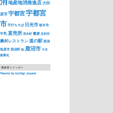
消
地産地消推進店
大田
宇都宮
宇都宮
原市
市
日光市
手打ちそば
栃木市
直売所
牛乳
蕎麦
茂木町
足利市
道の駅
農村レストラン
那須
鹿沼市
塩原市
那須町
鮎
６次
産業化
農政部ツイッター
Tweets by tochigi_nousei