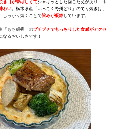
焼き目が香ばしくて
シャキッとした歯ごたえ
があり、ホ
味わい
。
栃木県産「いっこく野州どり」のてり焼き
は、
。しっかり焼くことで
旨みが凝縮
しています。
麦「もち絹香」の
プチプチでもっちりした食感がアクセ
になるおいしさです！