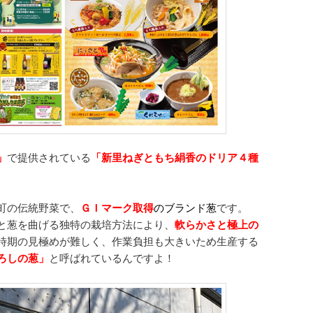
」
で提供されている
「新里ねぎともち絹香のドリア４種
町の伝統野菜で、
ＧＩマーク取得
のブランド葱
です。
と葱を曲げる独特の栽培方法により、
軟らかさと極上の
時期の見極めが難しく、作業負担も大きいため生産する
ろしの葱」
と呼ばれているんですよ！