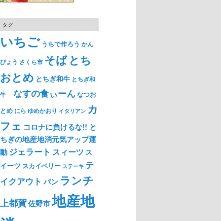
タグ
いちご
うちで作ろう
かん
そば
とち
ぴょう
さくら市
おとめ
とちぎ和牛
とちぎ和
なすの食ぃーん
なつお
牛
カ
とめ
ゆめかおり
にら
イタリアン
フェ
コロナに負けるな!! と
ちぎの地産地消元気アップ運
ジェラート
スィーツ
動
ス
テ
イーツ
スカイベリー
ステーキ
ランチ
イクアウト
パン
地産地
上都賀
佐野市