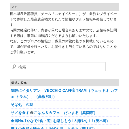
メモ
栃木県農政部職員（チーム「スカイベリー」）が、業務やプライベー
トで体験した県産農産物のとれたて情報やグルメ情報を発信していま
す。
時間の経過に伴い、内容が異なる場合もありますので、店舗等を訪問
する際は、事前に御確認くださるようお願いいたします。
なお、このブログの情報は、職員の体験に基づき掲載しているもの
で、県が評価を行ったり、お墨付きを与えているものではないことを
ご承知願います。
検索
最近の投稿
気軽にイタリアン「VECCHIO CAFFÉ TRAM（ヴェッキオ カフ
ェ トラム）」（高根沢町）
そば処 久我
サメを食す
ごはん＆カフェ だいまる（真岡市）
全国No.1やなで｢食・遊｣を楽しもう｢大瀬やな｣！(茂木町)
茂木の自然を味わう「そばの里 まぎの（茂木町）｣