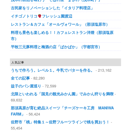
古民家をリノベーションした「イタリア料理店」
イチゴノトリコ
フレッシュ園渡辺
レストラン＆カフェ「オールヴォワール」（那須塩原市）
料理も景色も楽しめる！！カフェレストラン洋燈（那須塩原
市）
平牧三元豚料理と梅酒の店「ぱかぱか」（宇都宮市）
人気記事
うちで作ろう。レベル１。牛乳でバターを作る。
- 213,162
全ての記事
- 82,280
益子のパン屋巡り
- 72,599
北限といわれる「国見の観光みかん園」でみかん狩りを満喫
-
69,632
那須高原が育む絶品スイーツ「チーズケーキ工房 MANIWA
FARM」
- 56,424
佐野市「桃」特集１～佐野フルーツラインで桃を買おう！
-
55,454