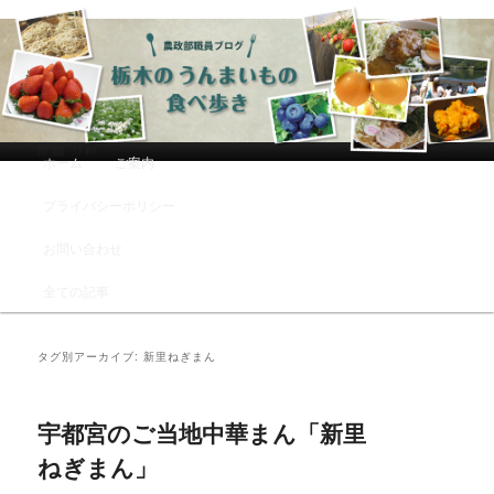
農政部職員ブログ「栃木のうんまい
もの食べ歩き」
メインメニュー
ホーム
ご案内
メインコンテンツへ移動
サブコンテンツへ移動
プライバシーポリシー
お問い合わせ
全ての記事
タグ別アーカイブ:
新里ねぎまん
宇都宮のご当地中華まん「新里
ねぎまん」