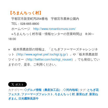
【ろまんちっく村】
宇都宮市新里町丙254番地 宇都宮市農林公園内
TEL：028-665-8800
ホームページ
http://www.romanticmura.com/
※ろまんちっく村市場・情報センターの営業時間は 8:30～
18:00
※ 栃木県農政部の情報は、「とちぎファーマーズチャレンジネ
ット（
http://www.agrinet.pref.tochigi.lg.jp/
）」や「栃木県農政部
ツイッター（
http://twitter.com/tochigi_nousei
）」でも発信してい
ますので、是非、ご利用ください。
カテゴリー:
◇グルメ情報（農産加工品）
,
◇河内地域
|
タグ:
とちぎ花
フェスタ
,
ファーマーズフォレスト
,
ろまんちっく村
,
新里ねぎ
,
新里ね
ぎまん
,
日光霧降高原牛