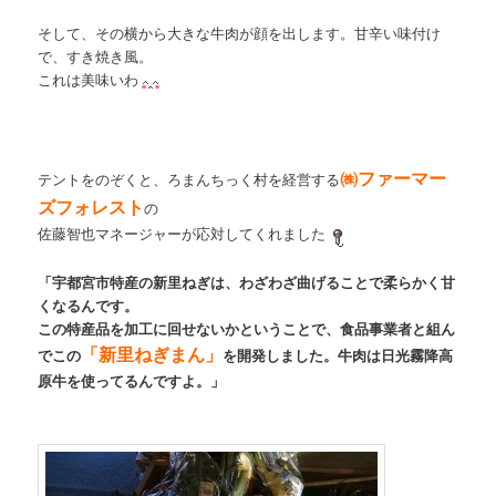
そして、その横から大きな牛肉が顔を出します。甘辛い味付け
で、すき焼き風。
これは美味いわ
㈱ファーマー
テントをのぞくと、ろまんちっく村を経営する
ズフォレスト
の
佐藤智也マネージャーが応対してくれました
「宇都宮市特産の新里ねぎは、わざわざ曲げることで柔らかく甘
くなるんです。
この特産品を加工に回せないかということで、食品事業者と組ん
「新里ねぎまん」
でこの
を開発しました。牛肉は日光霧降高
原牛を使ってるんですよ。」